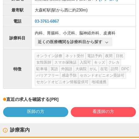
最寄駅
大森町駅
(駅から
西に約230m
)
電話
03-3761-6867
内科
、
胃腸科
、
小児科
、
脳神経外科
、
皮膚科
診療科目
近くの医療機関を診療科目から探す
オンライン診療
ネット受付
電話予約
夜間
日祝
女性医師
スマホ保険証
入院可
キッズ
クレカ
特徴
駐車場
英語
外国語
大病院
がん
在宅
訪問
DPC
バリアフリー
感染予防
セカンドオピニオン受診可
セカンドオピニオン情報提供可
地域連携
直近の求人を確認する
[PR]
医師の方
看護師の方
診療案内