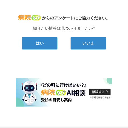
病院なび
からのアンケートにご協力ください。
知りたい情報は見つかりましたか?
はい
いいえ