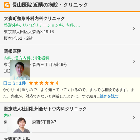
長山医院
近隣の病院・クリニック
大森町整形外科内科クリニック
整形外科, リハビリテーション科, 内科, ...
東京都大田区
大森西3-19-16
榎本ビル1・2階
関根医院
内科, 漢方内科, 消化器科
東京都大田区
大森西三丁目9番19号
102
4
口コミ:
1
件
かかりつけ医なので、よく知っていてくれるので、まんでも相談できます。ま
た、先生が、対応できないと判断したときは、すぐ紹介...
続きを読む
医療法人社団壮州会
サトウ内科クリニック
内科
東京都大田区
大森西5丁目9-7
大森町皮ふ科