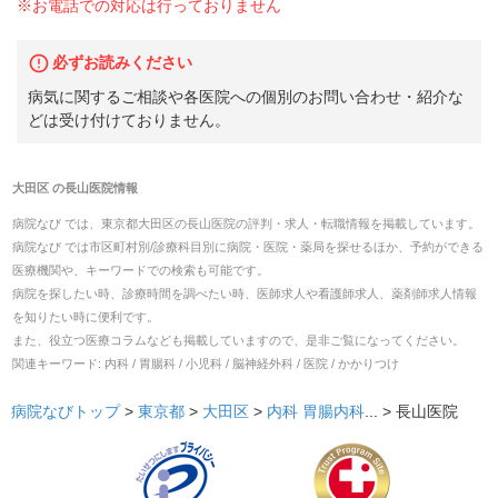
※お電話での対応は行っておりません
必ずお読みください
病気に関するご相談や各医院への個別のお問い合わせ・紹介な
どは受け付けておりません。
大田区
の
長山医院
情報
病院なび では、
東京都
大田区
の
長山医院
の
評判・求人・転職
情報を掲載しています。
病院なび では市区町村別/診療科目別に病院・医院・薬局を探せるほか、予約ができる
医療機関や、キーワードでの検索も可能です。
病院を探したい時、診療時間を調べたい時、医師求人や看護師求人、薬剤師求人情報
を知りたい時に便利です。
また、役立つ医療コラムなども掲載していますので、是非ご覧になってください。
関連キーワード:
内科 / 胃腸科 / 小児科 / 脳神経外科 / 医院 / かかりつけ
病院なびトップ
>
東京都
>
大田区
>
内科
胃腸内科
... >
長山医院