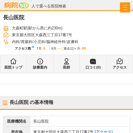
病院なび
人で選べる医院検索
長山医院
大森町駅
(駅から
西に約230m
)
東京都大田区大森西三丁目17番7号
内科
胃腸科
小児科
脳神経外科
皮膚科
※
4
--
48
アクセス数
7月
:
6月
:
過去12ヶ月:
医院トップ
診療案内
医師
口コミ(
0
)
アクセス
長山医院
の基本情報
医療機関名
長山医院
所在地
東京都大田区大森西三丁目17番7号
[アクセス]