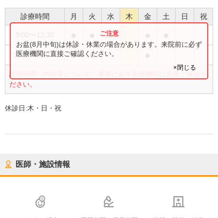
診療時間
月
火
水
木
金
土
日
祝
●
●
●
●
●
9:00
〜
12:30
お盆(8月中旬)は休診・休業の場合があります。来院前に必ず
●
●
●
医療機関に直接ご確認ください。
15:00
〜
18:00
×閉じる
診療時間・内容等について、事前に必ず医療機関に直接ご確認く
ださい。
休診日:
木・日・祝
医師・施設情報