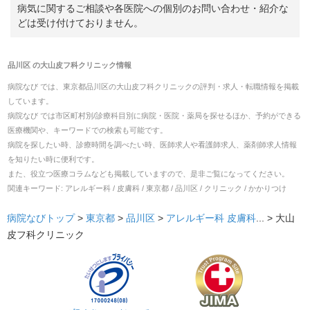
病気に関するご相談や各医院への個別のお問い合わせ・紹介な
どは受け付けておりません。
品川区
の
大山皮フ科クリニック
情報
病院なび では、
東京都
品川区
の
大山皮フ科クリニック
の
評判・求人・転職
情報を掲載
しています。
病院なび では市区町村別/診療科目別に病院・医院・薬局を探せるほか、予約ができる
医療機関や、キーワードでの検索も可能です。
病院を探したい時、診療時間を調べたい時、医師求人や看護師求人、薬剤師求人情報
を知りたい時に便利です。
また、役立つ医療コラムなども掲載していますので、是非ご覧になってください。
関連キーワード:
アレルギー科 / 皮膚科 / 東京都 / 品川区 / クリニック / かかりつけ
病院なびトップ
>
東京都
>
品川区
>
アレルギー科
皮膚科
... >
大山
皮フ科クリニック