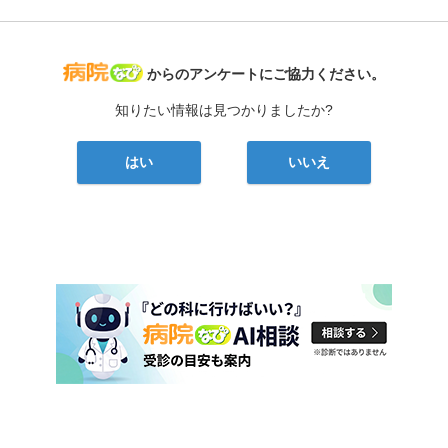
病院なび
からのアンケートにご協力ください。
知りたい情報は見つかりましたか?
はい
いいえ