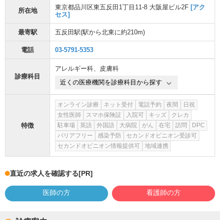
東京都品川区東五反田1丁目11-8 大阪屋ビル2F
[アク
所在地
セス]
最寄駅
五反田駅
(駅から
北東に約210m
)
電話
03-5791-5353
アレルギー科
、
皮膚科
診療科目
近くの医療機関を診療科目から探す
オンライン診療
ネット受付
電話予約
夜間
日祝
女性医師
スマホ保険証
入院可
キッズ
クレカ
特徴
駐車場
英語
外国語
大病院
がん
在宅
訪問
DPC
バリアフリー
感染予防
セカンドオピニオン受診可
セカンドオピニオン情報提供可
地域連携
直近の求人を確認する
[PR]
医師の方
看護師の方