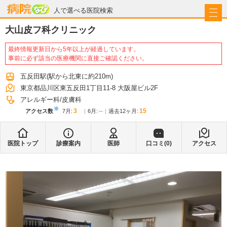
病院なび
人で選べる医院検索
大山皮フ科クリニック
最終情報更新日から5年以上が経過しています。
事前に必ず該当の医療機関に直接ご確認ください。
五反田駅
(駅から
北東に約210m
)
東京都品川区東五反田1丁目11-8 大阪屋ビル2F
アレルギー科
皮膚科
※
3
--
15
アクセス数
7月
:
6月
:
過去12ヶ月:
医院トップ
診療案内
医師
口コミ(
0
)
アクセス