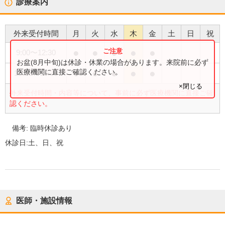
診療案内
外来受付時間
月
火
水
木
金
土
日
祝
●
●
●
●
●
9:00
〜
12:30
お盆(8月中旬)は休診・休業の場合があります。来院前に必ず
●
●
●
●
●
医療機関に直接ご確認ください。
15:00
〜
18:30
×閉じる
外来受付時間・内容等について、事前に必ず医療機関に直接ご確
認ください。
備考:
臨時休診あり
休診日:
土、日、祝
医師・施設情報