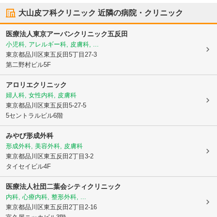
大山皮フ科クリニック
近隣の病院・クリニック
医療法人
東京アーバンクリニック五反田
小児科, アレルギー科, 皮膚科, ...
東京都品川区
東五反田5丁目27-3
第二野村ビル5F
アロリエクリニック
婦人科, 女性内科, 皮膚科
東京都品川区
東五反田5-27-5
5セントラルビル6階
みやび形成外科
形成外科, 美容外科, 皮膚科
東京都品川区
東五反田2丁目3-2
タイセイビル4F
医療法人社団二葉会
シティクリニック
内科, 心療内科, 整形外科, ...
東京都品川区
東五反田2丁目2-16