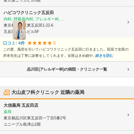
富久屋ニッカビル3階
ハピコワクリニック五反田
内科, 呼吸器内科, アレルギー科, ...
東京都品川区
東五反田1-22-6
五反田さくらビル5F
5
口コミ:
4
件
この度、風邪を引いてハピコワクリニック五反田に行きました。院長で女医の
岸本先生は丁寧に診察をしてくれます。女医はきめ細や...
続きを読む
品川区(アレルギー科)の病院・クリニック一覧
大山皮フ科クリニック
近隣の薬局
大信薬局 五反田店
薬局
東京都品川区
東五反田一丁目5番2号
ユニーブル島津山1階