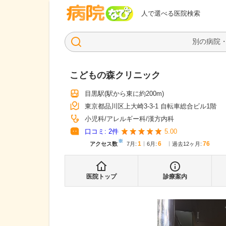
病院なび
人で選べる医院検索
こどもの森クリニック
目黒駅
(駅から
東に約200m
)
東京都品川区上大崎3-3-1 自転車総合ビル1階
小児科
アレルギー科
漢方内科
口コミ:
2
件
5.00
※
1
6
76
アクセス数
7月
:
6月
:
過去12ヶ月:
医院トップ
診療案内