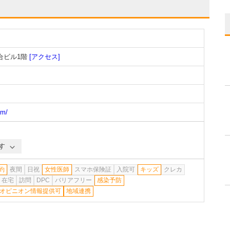
合ビル1階
[アクセス]
om/
す
約
夜間
日祝
女性医師
スマホ保険証
入院可
キッズ
クレカ
在宅
訪問
DPC
バリアフリー
感染予防
オピニオン情報提供可
地域連携