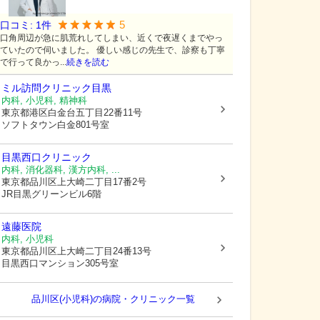
5
口コミ:
1
件
口角周辺が急に肌荒れしてしまい、近くで夜遅くまでやっ
ていたので伺いました。 優しい感じの先生で、診察も丁寧
で行って良かっ...
続きを読む
ミル訪問クリニック目黒
内科, 小児科, 精神科
東京都港区
白金台五丁目22番11号
ソフトタウン白金801号室
目黒西口クリニック
内科, 消化器科, 漢方内科, ...
東京都品川区
上大崎二丁目17番2号
JR目黒グリーンビル6階
遠藤医院
内科, 小児科
東京都品川区
上大崎二丁目24番13号
目黒西口マンション305号室
品川区(小児科)の病院・クリニック一覧