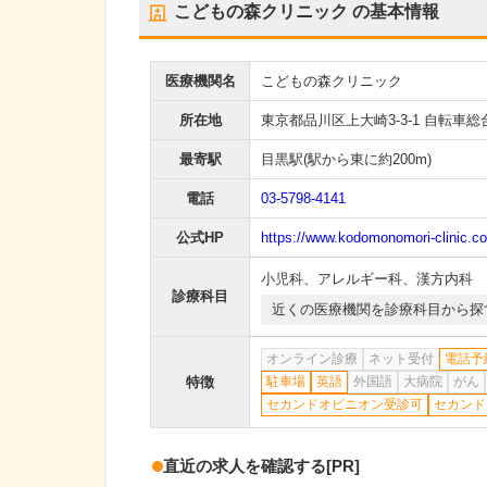
こどもの森クリニック
の基本情報
医療機関名
こどもの森クリニック
所在地
東京都品川区上大崎3-3-1 自転車総
最寄駅
目黒駅
(駅から
東に約200m
)
電話
03-5798-4141
公式HP
https://www.kodomonomori-clinic.c
小児科
、
アレルギー科
、
漢方内科
診療科目
近くの医療機関を診療科目から探
オンライン診療
ネット受付
電話予
特徴
駐車場
英語
外国語
大病院
がん
セカンドオピニオン受診可
セカンド
直近の求人を確認する
[PR]