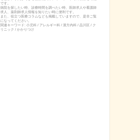
です。
病院を探したい時、診療時間を調べたい時、医師求人や看護師
求人、薬剤師求人情報を知りたい時に便利です。
また、役立つ医療コラムなども掲載していますので、是非ご覧
になってください。
関連キーワード:
小児科 / アレルギー科 / 漢方内科 / 品川区 / ク
リニック / かかりつけ