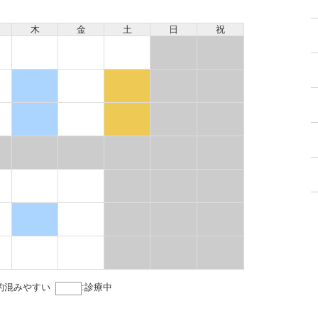
木
金
土
日
祝
的混みやすい
:
診療中