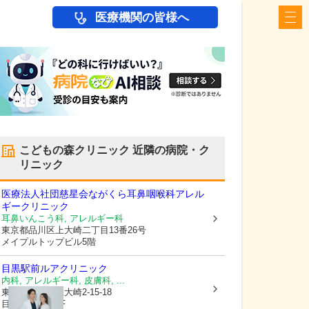
医療機関の皆様へ
こどもの森クリニック
近隣の病院・ク
リニック
医療法人社団慈星会ながくら耳鼻咽喉科アレル
ギークリニック
耳鼻いんこう科, アレルギー科
東京都品川区
上大崎二丁目13番26号
メイプルトップビル5階
目黒駅前ルアクリニック
内科, アレルギー科, 皮膚科, ...
東京都品川区
上大崎2-15-18
目黒東豊ビル5F