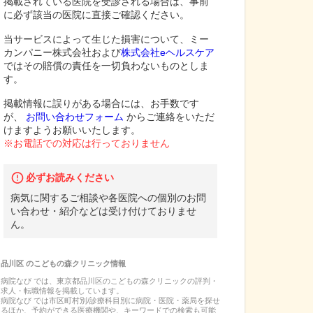
掲載されている医院を受診される場合は、事前
に必ず該当の医院に直接ご確認ください。
当サービスによって生じた損害について、ミー
カンパニー株式会社および
株式会社eヘルスケア
ではその賠償の責任を一切負わないものとしま
す。
掲載情報に誤りがある場合には、お手数です
が、
お問い合わせフォーム
からご連絡をいただ
けますようお願いいたします。
※お電話での対応は行っておりません
必ずお読みください
病気に関するご相談や各医院への個別のお問
い合わせ・紹介などは受け付けておりませ
ん。
品川区
の
こどもの森クリニック
情報
病院なび では、
東京都
品川区
の
こどもの森クリニック
の
評判・
求人・転職
情報を掲載しています。
病院なび では市区町村別/診療科目別に病院・医院・薬局を探せ
るほか、予約ができる医療機関や、キーワードでの検索も可能