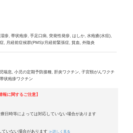
性湿疹
帯状疱疹
手足口病
突発性発疹
はしか
水疱瘡(水痘)
症
月経前症候群(PMS)/月経前緊張症
貧血
外陰炎
児喘息
小児の定期予防接種
肝炎ワクチン
子宮頸がんワクチ
帯状疱疹ワクチン
情報に関するご注意】
診療日時等によっては対応していない場合があります
していない場合があります
詳しく見る