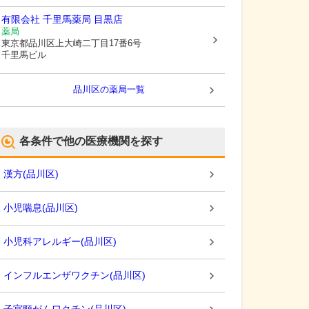
有限会社 千里馬薬局 目黒店
薬局
東京都品川区
上大崎二丁目17番6号
千里馬ビル
品川区
の薬局一覧
各条件で他の医療機関を探す
漢方
(
品川区
)
小児喘息
(
品川区
)
小児科アレルギー
(
品川区
)
インフルエンザワクチン
(
品川区
)