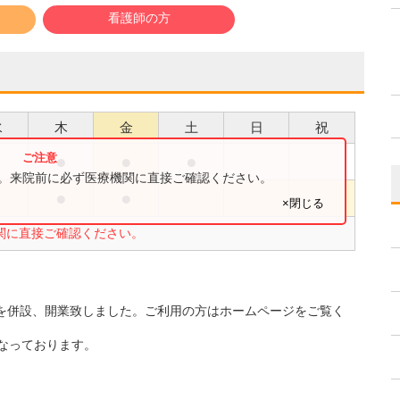
看護師の方
水
木
金
土
日
祝
●
●
●
●
す。来院前に必ず医療機関に直接ご確認ください。
●
●
●
×閉じる
関に直接ご確認ください。
」を併設、開業致しました。ご利用の方はホームページをご覧く
行なっております。