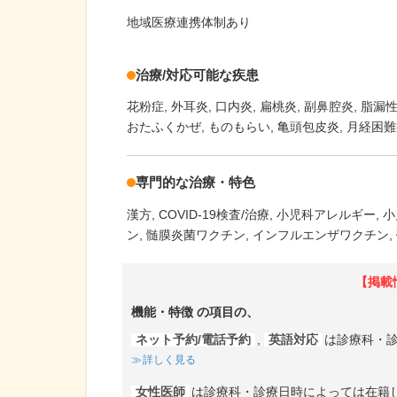
地域医療連携体制あり
治療/対応可能な疾患
花粉症
外耳炎
口内炎
扁桃炎
副鼻腔炎
脂漏
おたふくかぜ
ものもらい
亀頭包皮炎
月経困難
専門的な治療・特色
漢方
COVID-19検査/治療
小児科アレルギー
小
ン
髄膜炎菌ワクチン
インフルエンザワクチン
【掲載
機能・特徴
の項目の、
ネット予約/電話予約
,
英語対応
は診療科・
詳しく見る
女性医師
は診療科・診療日時によっては在籍