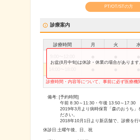
PT/OT/STの方
診療案内
診療時間
月
火
●
●
9:00
〜
12:00
お盆(8月中旬)は休診・休業の場合がありま
●
●
14:00
〜
18:00
診療時間・内容等について、事前に必ず医療機
備考:
[予約時間]
午前 8:30～11:30・午後 13:50～17:30
2019年3月より病時保育「森のおうち
ださい。
2018年10月1日より新店舗で、診療を
休診日:
土曜午後、日、祝