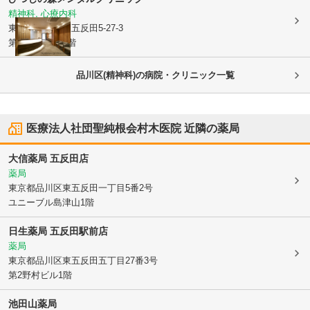
精神科, 心療内科
東京都品川区
東五反田5-27-3
第二野村ビル4階
品川区(精神科)の病院・クリニック一覧
医療法人社団聖純根会村木医院
近隣の薬局
大信薬局 五反田店
薬局
東京都品川区
東五反田一丁目5番2号
ユニーブル島津山1階
日生薬局 五反田駅前店
薬局
東京都品川区
東五反田五丁目27番3号
第2野村ビル1階
池田山薬局