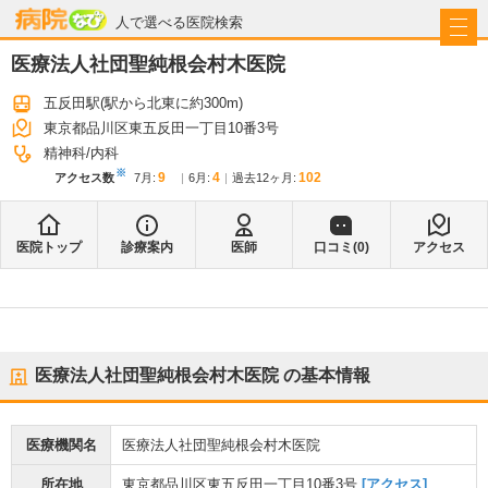
病院なび
人で選べる医院検索
医療法人社団聖純根会村木医院
五反田駅
(駅から
北東に約300m
)
東京都品川区東五反田一丁目10番3号
精神科
内科
※
9
4
102
アクセス数
7月
:
6月
:
過去12ヶ月:
医院トップ
診療案内
医師
口コミ(
0
)
アクセス
医療法人社団聖純根会村木医院
の基本情報
医療機関名
医療法人社団聖純根会村木医院
所在地
東京都品川区東五反田一丁目10番3号
[アクセス]