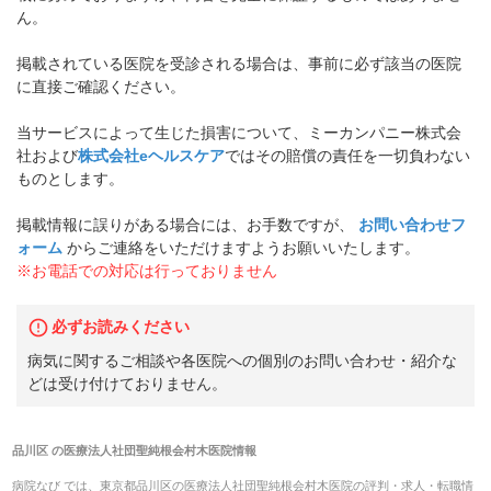
ん。
掲載されている医院を受診される場合は、事前に必ず該当の医院
に直接ご確認ください。
当サービスによって生じた損害について、ミーカンパニー株式会
社および
株式会社eヘルスケア
ではその賠償の責任を一切負わない
ものとします。
掲載情報に誤りがある場合には、お手数ですが、
お問い合わせフ
ォーム
からご連絡をいただけますようお願いいたします。
※お電話での対応は行っておりません
必ずお読みください
病気に関するご相談や各医院への個別のお問い合わせ・紹介な
どは受け付けておりません。
品川区
の
医療法人社団聖純根会村木医院
情報
病院なび では、
東京都
品川区
の
医療法人社団聖純根会村木医院
の
評判・求人・転職
情