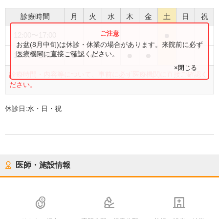
診療時間
月
火
水
木
金
土
日
祝
●
12:00
〜
17:00
お盆(8月中旬)は休診・休業の場合があります。来院前に必ず
●
●
●
●
医療機関に直接ご確認ください。
12:00
〜
20:00
×閉じる
診療時間・内容等について、事前に必ず医療機関に直接ご確認く
ださい。
休診日:
水・日・祝
医師・施設情報