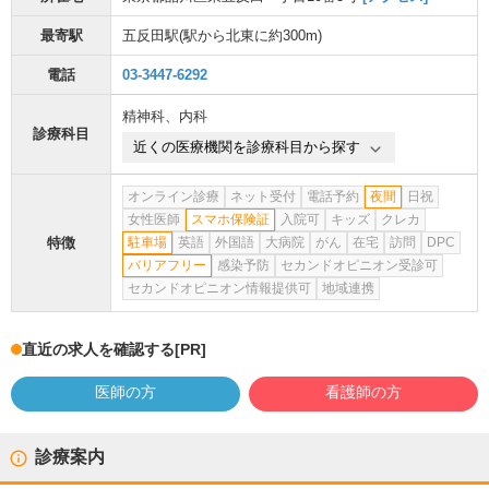
最寄駅
五反田駅
(駅から
北東に約300m
)
電話
03-3447-6292
精神科
、
内科
診療科目
近くの医療機関を診療科目から探す
オンライン診療
ネット受付
電話予約
夜間
日祝
女性医師
スマホ保険証
入院可
キッズ
クレカ
特徴
駐車場
英語
外国語
大病院
がん
在宅
訪問
DPC
バリアフリー
感染予防
セカンドオピニオン受診可
セカンドオピニオン情報提供可
地域連携
直近の求人を確認する
[PR]
医師の方
看護師の方
診療案内