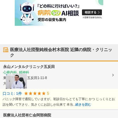
医療法人社団聖純根会村木医院
近隣の病院・クリニッ
ク
永山メンタルクリニック五反田
心療内科, 精神科
東京都品川区
東五反田1-11-8
大阪屋ビル4階
5
口コミ:
1
件
パニック障害で通院していますが、初診日からとても丁寧に かつ じっくりとお
話を聞いて下さり、気さくにお話しが出来て 本当...
続きを読む
医療法人社団有仁会阿部病院