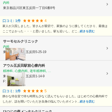
内科
東京都品川区
東五反田一丁目6番8号
4
口コミ:
1
件
家人が入院しました。皆さんが親切で、家族のように接してくださり、最後は
ここでよかった・・・と思いました。駅も近いし、どこ...
続きを読む
サーモセルクリニック
内科
東京都品川区
東五反田5-25-19
アウル五反田駅前心療内科
精神科, 心療内科, 老年精神科, ...
東京都品川区
東五反田1-14-9
FSビル 8階
5
口コミ:
1
件
静かな待合室で待ち時間も少なく読んでもらいました。はじめての心療内科で
したが、話を聞いていただき自身の悩んでいたポイント...
続きを読む
ひつじの森メンタルクリニック