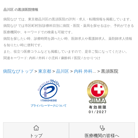
品川区
の
黒須医院
情報
病院なび では、
東京都
品川区
の
黒須医院
の
評判・求人・転職
情報を掲載しています。
病院なび では市区町村別/診療科目別に病院・医院・薬局を探せるほか、予約ができる
医療機関や、キーワードでの検索も可能です。
病院を探したい時、診療時間を調べたい時、医師求人や看護師求人、薬剤師求人情報
を知りたい時に便利です。
また、役立つ医療コラムなども掲載していますので、是非ご覧になってください。
関連キーワード:
内科 / 外科 / 小児科 / 麻酔科 / 医院 / かかりつけ
病院なびトップ
>
東京都
>
品川区
>
内科
外科
... >
黒須医院
プライバシーマークについて
トップ
医療機関の皆様へ