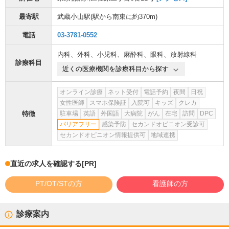
最寄駅
武蔵小山駅
(駅から
南東に約370m
)
電話
03-3781-0552
内科
、
外科
、
小児科
、
麻酔科
、
眼科
、
放射線科
診療科目
近くの医療機関を診療科目から探す
オンライン診療
ネット受付
電話予約
夜間
日祝
女性医師
スマホ保険証
入院可
キッズ
クレカ
特徴
駐車場
英語
外国語
大病院
がん
在宅
訪問
DPC
バリアフリー
感染予防
セカンドオピニオン受診可
セカンドオピニオン情報提供可
地域連携
直近の求人を確認する
[PR]
PT/OT/STの方
看護師の方
診療案内