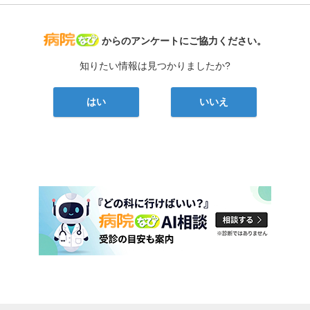
病院なび
からのアンケートにご協力ください。
知りたい情報は見つかりましたか?
はい
いいえ