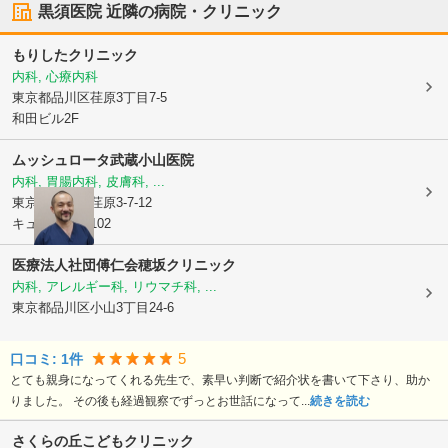
黒須医院
近隣の病院・クリニック
もりしたクリニック
内科, 心療内科
東京都品川区
荏原3丁目7-5
和田ビル2F
ムッシュロータ武蔵小山医院
内科, 胃腸内科, 皮膚科, ...
東京都品川区
荏原3-7-12
キューブ荏原102
医療法人社団傅仁会
穂坂クリニック
内科, アレルギー科, リウマチ科, ...
東京都品川区
小山3丁目24-6
5
口コミ:
1
件
とても親身になってくれる先生で、素早い判断で紹介状を書いて下さり、助か
りました。 その後も経過観察でずっとお世話になって...
続きを読む
さくらの丘こどもクリニック