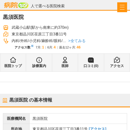
病院なび
人で選べる医院検索
黒須医院
武蔵小山駅
(駅から
南東に約370m
)
東京都品川区荏原三丁目3番11号
全てみる
内科
外科
小児科
麻酔科
眼科
...
※
1
4
46
アクセス数
7月
:
6月
:
過去12ヶ月:
医院トップ
診療案内
医師
口コミ(
0
)
アクセス
黒須医院
の基本情報
医療機関名
黒須医院
所在地
東京都品川区荏原三丁目3番11号
[アクセス]