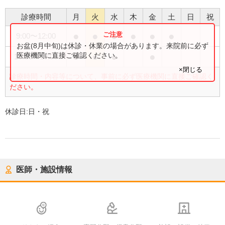
診療時間
月
火
水
木
金
土
日
祝
●
●
●
●
●
●
9:00
〜
12:00
お盆(8月中旬)は休診・休業の場合があります。来院前に必ず
●
●
●
●
医療機関に直接ご確認ください。
16:00
〜
19:00
×閉じる
診療時間・内容等について、事前に必ず医療機関に直接ご確認く
ださい。
休診日:
日・祝
医師・施設情報