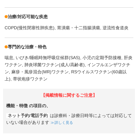
治療/対応可能な疾患
COPD(慢性閉塞性肺疾患)
胃潰瘍・十二指腸潰瘍
逆流性食道炎
専門的な治療・特色
喘息
いびき/睡眠時無呼吸症候群(SAS)
小児の定期予防接種
肝炎
ワクチン
肺炎球菌ワクチン(成人/高齢者)
インフルエンザワクチ
ン
麻疹・風疹混合(MR)ワクチン
RSウイルスワクチン(60歳以
上)
帯状疱疹ワクチン
【掲載情報に関するご注意】
機能・特徴
の項目の、
ネット予約/電話予約
は診療科・診療日時等によっては対応して
いない場合があります
詳しく見る