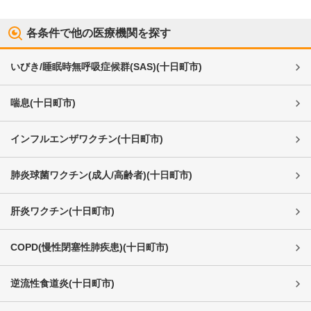
各条件で他の医療機関を探す
いびき/睡眠時無呼吸症候群(SAS)
(
十日町市
)
喘息
(
十日町市
)
インフルエンザワクチン
(
十日町市
)
肺炎球菌ワクチン(成人/高齢者)
(
十日町市
)
肝炎ワクチン
(
十日町市
)
COPD(慢性閉塞性肺疾患)
(
十日町市
)
逆流性食道炎
(
十日町市
)