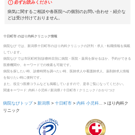
必ずお読みください
病気に関するご相談や各医院への個別のお問い合わせ・紹介な
どは受け付けておりません。
十日町市
の
ほり内科クリニック
情報
病院なび では、
新潟県
十日町市
の
ほり内科クリニック
の
評判・求人・転職
情報を掲載
しています。
病院なび では市区町村別/診療科目別に病院・医院・薬局を探せるほか、予約ができる
医療機関や、キーワードでの検索も可能です。
病院を探したい時、診療時間を調べたい時、医師求人や看護師求人、薬剤師求人情報
を知りたい時に便利です。
また、役立つ医療コラムなども掲載していますので、是非ご覧になってください。
関連キーワード:
内科 / 小児科 / 新潟県 / 十日町市 / クリニック / かかりつけ
病院なびトップ
>
新潟県
>
十日町市
>
内科
小児科
... >
ほり内科ク
リニック