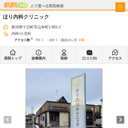
病院なび
人で選べる医院検索
ほり内科クリニック
新潟県十日町市山本町1-801-2
内科
小児科
※
2
1
158
アクセス数
7月
:
6月
:
過去12ヶ月:
医院トップ
診療案内
医師
口コミ(
0
)
アクセス