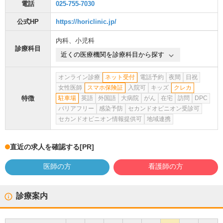
電話
025-755-7030
公式HP
https://horiclinic.jp/
内科
、
小児科
診療科目
近くの医療機関を診療科目から探す
オンライン診療
ネット受付
電話予約
夜間
日祝
女性医師
スマホ保険証
入院可
キッズ
クレカ
特徴
駐車場
英語
外国語
大病院
がん
在宅
訪問
DPC
バリアフリー
感染予防
セカンドオピニオン受診可
セカンドオピニオン情報提供可
地域連携
直近の求人を確認する
[PR]
医師の方
看護師の方
診療案内