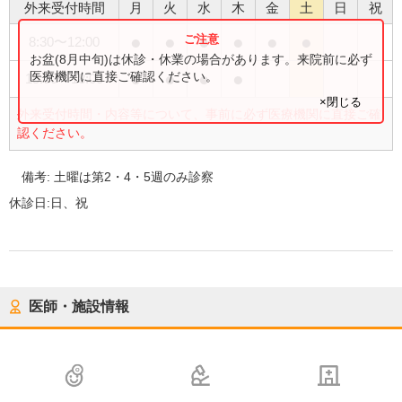
外来受付時間
月
火
水
木
金
土
日
祝
●
●
●
●
●
●
8:30
〜
12:00
お盆(8月中旬)は休診・休業の場合があります。来院前に必ず
●
●
●
●
医療機関に直接ご確認ください。
15:00
〜
18:00
×閉じる
外来受付時間・内容等について、事前に必ず医療機関に直接ご確
認ください。
備考:
土曜は第2・4・5週のみ診察
休診日:
日、祝
医師・施設情報