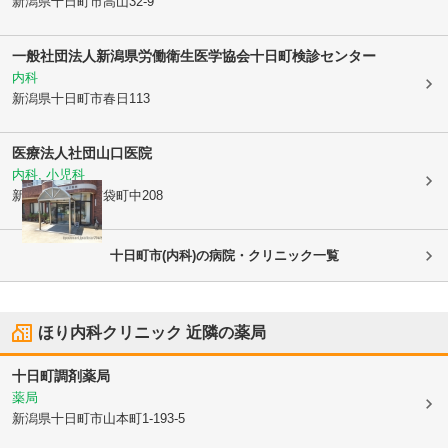
新潟県十日町市
高山32-9
一般社団法人新潟県労働衛生医学協会
十日町検診センター
内科
新潟県十日町市
春日113
医療法人社団
山口医院
内科, 小児科
新潟県十日町市
袋町中208
十日町市(内科)の病院・クリニック一覧
ほり内科クリニック
近隣の薬局
十日町調剤薬局
薬局
新潟県十日町市
山本町1-193-5