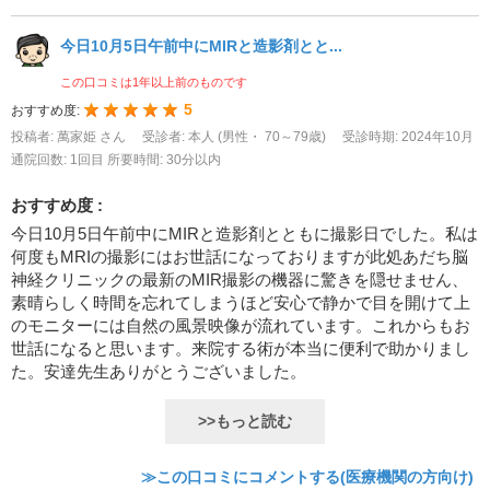
今日10月5日午前中にMIRと造影剤とと...
この口コミは1年以上前のものです
5
おすすめ度:
投稿者: 萬家姫 さん
受診者: 本人 (男性・ 70～79歳)
受診時期: 2024年10月
通院回数: 1回目
所要時間: 30分以内
おすすめ度 :
今日10月5日午前中にMIRと造影剤とともに撮影日でした。私は
何度もMRIの撮影にはお世話になっておりますが此処あだち脳
神経クリニックの最新のMIR撮影の機器に驚きを隠せません、
素晴らしく時間を忘れてしまうほど安心で静かで目を開けて上
のモニターには自然の風景映像が流れています。これからもお
世話になると思います。来院する術が本当に便利で助かりまし
た。安達先生ありがとうございました。
>>もっと読む
≫この口コミにコメントする(医療機関の方向け)