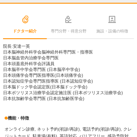
ドクター紹介
専門分野・得意分野
施設・設備の特徴
院長:安達一英
日本脳神経外科学会脳神経外科専門医・指導医
日本脳血管内治療学会専門医
日本頭蓋底外科学会評議員
日本脳卒中学会専門医 (日本脳卒中学会)
日本頭痛学会専門医指導医(日本頭痛学会)
日本認知症学会専門医指導医 (日本認知症学会)
日本脳ドック学会認定医(日本脳ドック学会)
日本ボツリヌス治療学会認定施注医 (日本ボツリヌス治療学会)
日本抗加齢学会専門医 (日本抗加齢医学会)
機能・特徴
オンライン診療
ネット予約(初診/再診)
電話予約(初診/再診)
クレ
ジットカード
駐車場(有料)
英語対応
バリアフリー
感染予防対