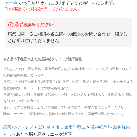
ォーム
からご連絡をいただけますようお願いいたします。
※お電話での対応は行っておりません
必ずお読みください
病気に関するご相談や各医院への個別のお問い合わせ・紹介な
どは受け付けておりません。
名古屋市千種区
の
あだち脳神経クリニック池下
情報
病院なび では、
愛知県
名古屋市千種区
の
あだち脳神経クリニック池下
の
評判・求人・
転職
情報を掲載しています。
病院なび では市区町村別/診療科目別に病院・医院・薬局を探せるほか、予約ができる
医療機関や、キーワードでの検索も可能です。
病院を探したい時、診療時間を調べたい時、医師求人や看護師求人、薬剤師求人情報
を知りたい時に便利です。
また、役立つ医療コラムなども掲載していますので、是非ご覧になってください。
関連キーワード:
脳神経外科 / 脳神経内科 / 愛知県 / 名古屋市千種区 / かかりつけ
病院なびトップ
>
愛知県
>
名古屋市千種区
>
脳神経外科
脳神経内
科
... >
あだち脳神経クリニック池下