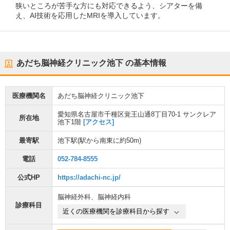
狭いところが苦手な方にも対応できるよう、シアターを備
え、AI技術を応用したMRIを導入しています。
あだち脳神経クリニック池下
の基本情報
医療機関名
あだち脳神経クリニック池下
愛知県名古屋市千種区覚王山通8丁目70-1 サンクレア
所在地
池下1階
[アクセス]
最寄駅
池下駅
(駅から
南東に約50m
)
電話
052-784-8555
公式HP
https://adachi-nc.jp/
脳神経外科
、
脳神経内科
診療科目
近くの医療機関を診療科目から探す