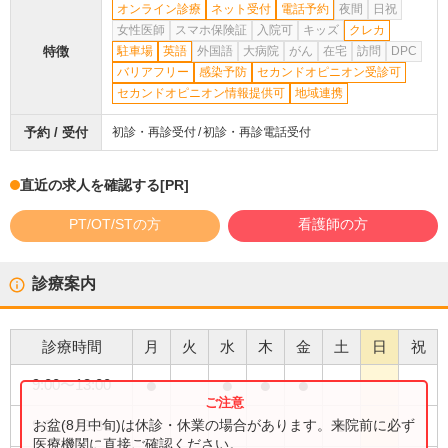
オンライン診療
ネット受付
電話予約
夜間
日祝
女性医師
スマホ保険証
入院可
キッズ
クレカ
特徴
駐車場
英語
外国語
大病院
がん
在宅
訪問
DPC
バリアフリー
感染予防
セカンドオピニオン受診可
セカンドオピニオン情報提供可
地域連携
予約 / 受付
初診・再診受付
初診・再診電話受付
直近の求人を確認する
[PR]
PT/OT/STの方
看護師の方
診療案内
診療時間
月
火
水
木
金
土
日
祝
●
●
●
●
9:00
〜
13:00
●
お盆(8月中旬)は休診・休業の場合があります。来院前に必ず
9:00
〜
13:30
医療機関に直接ご確認ください。