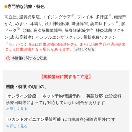
専門的な治療・特色
※
※
高血圧
脂質異常症
エイジングケア
フレイル
多汗症
頭頸部
※
がん
めまい
耳鳴り
顔面神経麻痺
味覚障害
認知症ドック
脳
※
ドック
頭痛
高次脳機能障害
脳脊髄液減少症
肺炎球菌ワクチ
ン(成人/高齢者)
インフルエンザワクチン
帯状疱疹ワクチン
「※」がつく項目は自由診療(保険適用外)、または治療内容や適用制限
により自由診療となる場合があります。
詳しく見る
本情報に関するご注意
【掲載情報に関するご注意】
機能・特徴
の項目の、
オンライン診療
,
ネット予約/電話予約
,
英語対応
は診療科・
診療日時等によっては対応していない場合があります
詳しく見る
セカンドオピニオン受診可能
は自由診療(保険適用外)です
詳しく見る