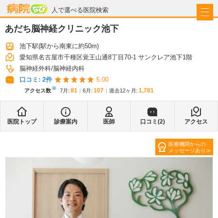
病院なび
人で選べる医院検索
あだち脳神経クリニック池下
池下駅
(駅から
南東に約50m
)
愛知県名古屋市千種区覚王山通8丁目70-1 サンクレア池下1階
脳神経外科
脳神経内科
口コミ:
2
件
5.00
※
81
107
1,781
アクセス数
7月
:
6月
:
過去12ヶ月:
医院トップ
診療案内
医師
口コミ(
2
)
アクセス
医療機関からの
メッセージあり