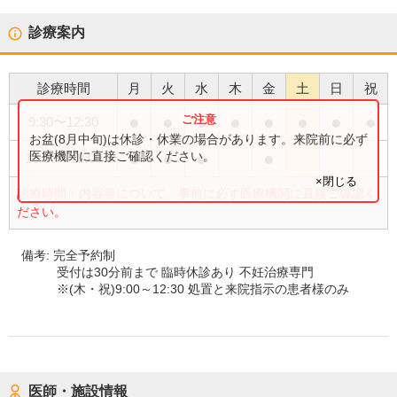
診療案内
診療時間
月
火
水
木
金
土
日
祝
●
●
●
●
●
●
●
●
9:30
〜
12:30
お盆(8月中旬)は休診・休業の場合があります。来院前に必ず
●
●
●
●
医療機関に直接ご確認ください。
15:00
〜
18:00
×閉じる
診療時間・内容等について、事前に必ず医療機関に直接ご確認く
ださい。
備考:
完全予約制
受付は30分前まで 臨時休診あり 不妊治療専門
※(木・祝)9:00～12:30 処置と来院指示の患者様のみ
医師・施設情報