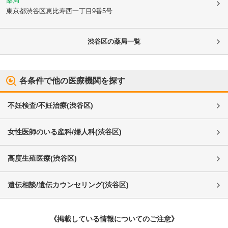
薬局
東京都渋谷区
恵比寿西一丁目9番5号
渋谷区
の薬局一覧
各条件で他の医療機関を探す
不妊検査/不妊治療
(
渋谷区
)
女性医師のいる産科/婦人科
(
渋谷区
)
高度生殖医療
(
渋谷区
)
遺伝相談/遺伝カウンセリング
(
渋谷区
)
《掲載している情報についてのご注意》