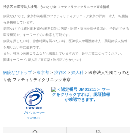
渋谷区
の
医療法人社団こうのとり会 ファティリティクリニック東京
情報
病院なび では、
東京都
渋谷区
の
ファティリティクリニック東京
の
評判・求人・転職
情
報を掲載しています。
病院なび では市区町村別/診療科目別に病院・医院・薬局を探せるほか、予約ができる
医療機関や、キーワードでの検索も可能です。
病院を探したい時、診療時間を調べたい時、医師求人や看護師求人、薬剤師求人情報
を知りたい時に便利です。
また、役立つ医療コラムなども掲載していますので、是非ご覧になってください。
関連キーワード:
婦人科 / 東京都 / 渋谷区 / かかりつけ
病院なびトップ
>
東京都
>
渋谷区
>
婦人科
>
医療法人社団こうのと
り会 ファティリティクリニック東京
プライバシーマー
クについて