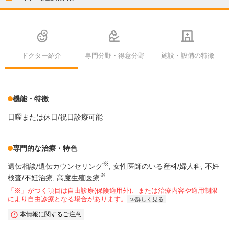
ドクター紹介
専門分野・得意分野
施設・設備の特徴
機能・特徴
日曜または休日/祝日診療可能
専門的な治療・特色
※
遺伝相談/遺伝カウンセリング
女性医師のいる産科/婦人科
不妊
※
検査/不妊治療
高度生殖医療
「※」がつく項目は自由診療(保険適用外)、または治療内容や適用制限
により自由診療となる場合があります。
詳しく見る
本情報に関するご注意