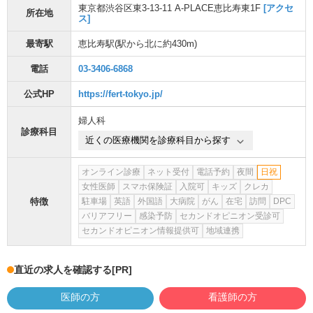
東京都渋谷区東3-13-11 A-PLACE恵比寿東1F
[アクセ
所在地
ス]
最寄駅
恵比寿駅
(駅から
北に約430m
)
電話
03-3406-6868
公式HP
https://fert-tokyo.jp/
婦人科
診療科目
近くの医療機関を診療科目から探す
オンライン診療
ネット受付
電話予約
夜間
日祝
女性医師
スマホ保険証
入院可
キッズ
クレカ
特徴
駐車場
英語
外国語
大病院
がん
在宅
訪問
DPC
バリアフリー
感染予防
セカンドオピニオン受診可
セカンドオピニオン情報提供可
地域連携
直近の求人を確認する
[PR]
医師の方
看護師の方