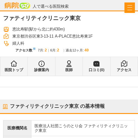
病院なび
人で選べる医院検索
ファティリティクリニック東京
恵比寿駅
(駅から
北に約430m
)
東京都渋谷区東3-13-11 A-PLACE恵比寿東1F
婦人科
※
2
2
40
アクセス数
7月
:
6月
:
過去12ヶ月:
医院トップ
診療案内
医師
口コミ(
0
)
アクセス
ファティリティクリニック東京
の基本情報
医療法人社団こうのとり会 ファティリティクリニッ
医療機関名
ク東京