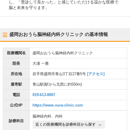
し、「受診して良かった」と感じていただける温かな医療で
脳と未来を守ります。
盛岡おおうら脳神経内科クリニック
の基本情報
医療機関名
盛岡おおうら脳神経内科クリニック
院長
大浦 一雅
所在地
岩手県盛岡市青山3丁目27番5号
[アクセス]
最寄駅
青山駅
(駅から
北西に約550m
)
電話
019-613-8007
公式HP
https://www.oura-clinic.com
脳神経内科
、
内科
診療科目
近くの医療機関を診療科目から探す