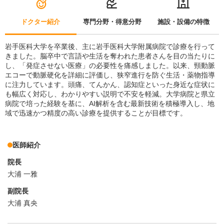
ドクター紹介
専門分野・得意分野
施設・設備の特徴
岩手医科大学を卒業後、主に岩手医科大学附属病院で診療を行って
きました。脳卒中で言語や生活を奪われた患者さんを目の当たりに
し、「発症させない医療」の必要性を痛感しました。以来、頸動脈
エコーで動脈硬化を詳細に評価し、狭窄進行を防ぐ生活・薬物指導
に注力しています。頭痛、てんかん、認知症といった身近な症状に
も幅広く対応し、わかりやすい説明で不安を軽減。大学病院と県立
病院で培った経験を基に、AI解析を含む最新技術を積極導入し、地
域で迅速かつ精度の高い診療を提供することが目標です。
医師紹介
院長
大浦 一雅
副院長
大浦 真央