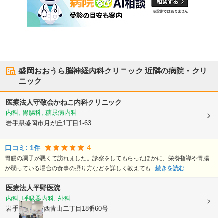
盛岡おおうら脳神経内科クリニック
近隣の病院・クリ
ニック
医療法人守敬会
かねこ内科クリニック
内科, 胃腸科, 糖尿病内科
岩手県盛岡市
月が丘1丁目1-63
4
口コミ:
1
件
胃腸の調子が悪くて訪れました。診察をしてもらったほかに、栄養指導や胃腸
が弱っている場合の食事の摂り方などを詳しく教えても...
続きを読む
医療法人
平野医院
内科, 呼吸器内科, 外科
岩手県盛岡市
西青山二丁目18番60号