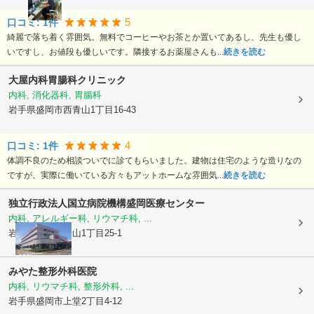
5
口コミ:
1
件
綺麗で落ち着く雰囲気。無料でコーヒーやお茶とか置いてあるし、先生も優し
いですし、お値段も優しいです。隣接するお薬屋さんも...
続きを読む
大屋内科胃腸科クリニック
内科, 消化器科, 胃腸科
岩手県盛岡市
西青山1丁目16-43
4
口コミ:
1
件
体調不良のため相談ついでに診てもらいました。建物は住宅のような造りなの
ですが、実際に働いている方々もアットホームな雰囲気...
続きを読む
独立行政法人国立病院機構
盛岡医療センター
内科, アレルギー科, リウマチ科, ...
岩手県盛岡市
青山1丁目25-1
みやた整形外科医院
内科, リウマチ科, 整形外科, ...
岩手県盛岡市
上堂2丁目4-12