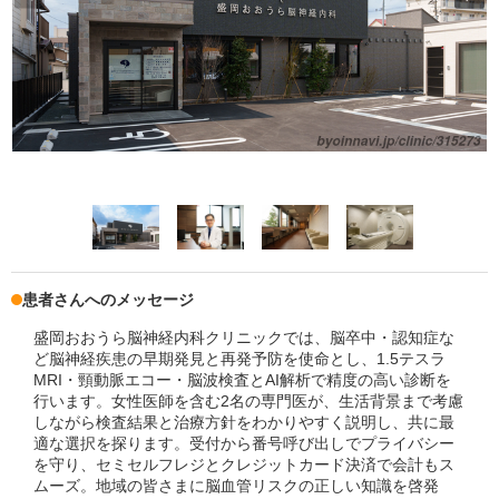
患者さんへのメッセージ
盛岡おおうら脳神経内科クリニックでは、脳卒中・認知症な
ど脳神経疾患の早期発見と再発予防を使命とし、1.5テスラ
MRI・頸動脈エコー・脳波検査とAI解析で精度の高い診断を
行います。女性医師を含む2名の専門医が、生活背景まで考慮
しながら検査結果と治療方針をわかりやすく説明し、共に最
適な選択を探ります。受付から番号呼び出しでプライバシー
を守り、セミセルフレジとクレジットカード決済で会計もス
ムーズ。地域の皆さまに脳血管リスクの正しい知識を啓発