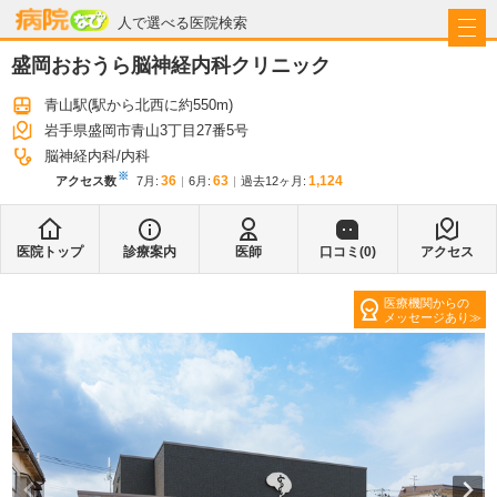
病院なび
人で選べる医院検索
盛岡おおうら脳神経内科クリニック
青山駅
(駅から
北西に約550m
)
岩手県盛岡市青山3丁目27番5号
脳神経内科
内科
※
36
63
1,124
アクセス数
7月
:
6月
:
過去12ヶ月:
医院トップ
診療案内
医師
口コミ(
0
)
アクセス
医療機関からの
メッセージあり