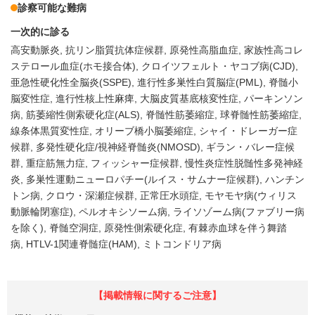
診察可能な難病
一次的に診る
高安動脈炎
抗リン脂質抗体症候群
原発性高脂血症
家族性高コレ
ステロール血症(ホモ接合体)
クロイツフェルト・ヤコブ病(CJD)
亜急性硬化性全脳炎(SSPE)
進行性多巣性白質脳症(PML)
脊髄小
脳変性症
進行性核上性麻痺
大脳皮質基底核変性症
パーキンソン
病
筋萎縮性側索硬化症(ALS)
脊髄性筋萎縮症
球脊髄性筋萎縮症
線条体黒質変性症
オリーブ橋小脳萎縮症
シャイ・ドレーガー症
候群
多発性硬化症/視神経脊髄炎(NMOSD)
ギラン・バレー症候
群
重症筋無力症
フィッシャー症候群
慢性炎症性脱髄性多発神経
炎
多巣性運動ニューロパチー(ルイス・サムナー症候群)
ハンチン
トン病
クロウ・深瀬症候群
正常圧水頭症
モヤモヤ病(ウィリス
動脈輪閉塞症)
ペルオキシソーム病
ライソゾーム病(ファブリー病
を除く)
脊髄空洞症
原発性側索硬化症
有棘赤血球を伴う舞踏
病
HTLV-1関連脊髄症(HAM)
ミトコンドリア病
【掲載情報に関するご注意】