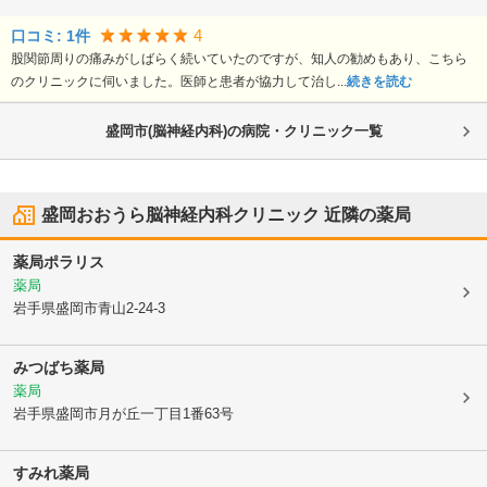
4
口コミ:
1
件
股関節周りの痛みがしばらく続いていたのですが、知人の勧めもあり、こちら
のクリニックに伺いました。医師と患者が協力して治し...
続きを読む
盛岡市(脳神経内科)の病院・クリニック一覧
盛岡おおうら脳神経内科クリニック
近隣の薬局
薬局ポラリス
薬局
岩手県盛岡市
青山2-24-3
みつばち薬局
薬局
岩手県盛岡市
月が丘一丁目1番63号
すみれ薬局