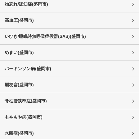
物忘れ/認知症
(
盛岡市
)
高血圧
(
盛岡市
)
いびき/睡眠時無呼吸症候群(SAS)
(
盛岡市
)
めまい
(
盛岡市
)
パーキンソン病
(
盛岡市
)
脳梗塞
(
盛岡市
)
脊柱管狭窄症
(
盛岡市
)
もやもや病
(
盛岡市
)
水頭症
(
盛岡市
)