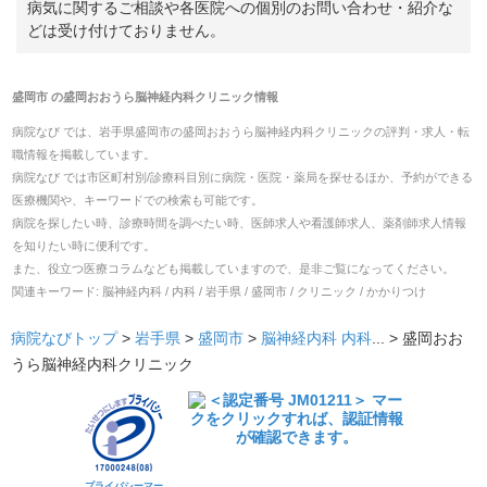
病気に関するご相談や各医院への個別のお問い合わせ・紹介な
どは受け付けておりません。
盛岡市
の
盛岡おおうら脳神経内科クリニック
情報
病院なび では、
岩手県
盛岡市
の
盛岡おおうら脳神経内科クリニック
の
評判・求人・転
職
情報を掲載しています。
病院なび では市区町村別/診療科目別に病院・医院・薬局を探せるほか、予約ができる
医療機関や、キーワードでの検索も可能です。
病院を探したい時、診療時間を調べたい時、医師求人や看護師求人、薬剤師求人情報
を知りたい時に便利です。
また、役立つ医療コラムなども掲載していますので、是非ご覧になってください。
関連キーワード:
脳神経内科 / 内科 / 岩手県 / 盛岡市 / クリニック / かかりつけ
病院なびトップ
>
岩手県
>
盛岡市
>
脳神経内科
内科
... >
盛岡おお
うら脳神経内科クリニック
プライバシーマー