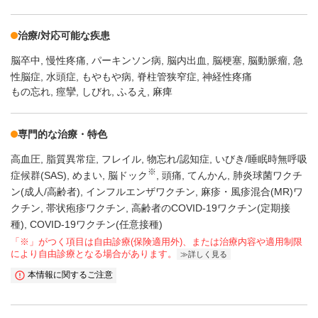
治療/対応可能な疾患
脳卒中
慢性疼痛
パーキンソン病
脳内出血
脳梗塞
脳動脈瘤
急
性脳症
水頭症
もやもや病
脊柱管狭窄症
神経性疼痛
もの忘れ, 痙攣, しびれ, ふるえ, 麻痺
専門的な治療・特色
高血圧
脂質異常症
フレイル
物忘れ/認知症
いびき/睡眠時無呼吸
※
症候群(SAS)
めまい
脳ドック
頭痛
てんかん
肺炎球菌ワクチ
ン(成人/高齢者)
インフルエンザワクチン
麻疹・風疹混合(MR)ワ
クチン
帯状疱疹ワクチン
高齢者のCOVID-19ワクチン(定期接
種)
COVID-19ワクチン(任意接種)
「※」がつく項目は自由診療(保険適用外)、または治療内容や適用制限
により自由診療となる場合があります。
詳しく見る
本情報に関するご注意