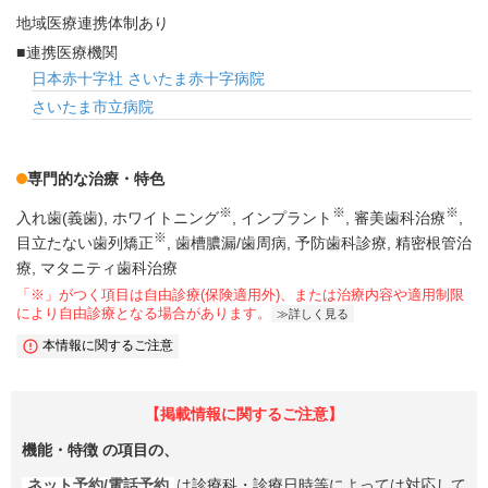
地域医療連携体制あり
連携医療機関
日本赤十字社 さいたま赤十字病院
さいたま市立病院
専門的な治療・特色
※
※
※
入れ歯(義歯)
ホワイトニング
インプラント
審美歯科治療
※
目立たない歯列矯正
歯槽膿漏/歯周病
予防歯科診療
精密根管治
療
マタニティ歯科治療
「※」がつく項目は自由診療(保険適用外)、または治療内容や適用制限
により自由診療となる場合があります。
詳しく見る
本情報に関するご注意
【掲載情報に関するご注意】
機能・特徴
の項目の、
ネット予約/電話予約
は診療科・診療日時等によっては対応して