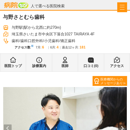
病院なび
人で選べる医院検索
与野さとむら歯科
与野駅
(駅から
北西に約270m
)
埼玉県さいたま市中央区下落合1027 TAIRAYA 4F
歯科
歯科口腔外科
小児歯科
矯正歯科
※
6
4
181
アクセス数
7月
:
6月
:
過去12ヶ月:
医院トップ
診療案内
医師
口コミ(
0
)
アクセス
医療機関からの
メッセージあり