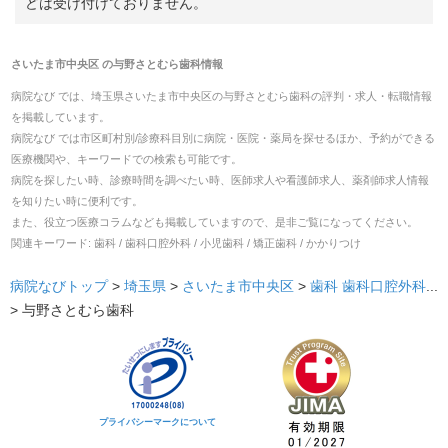
どは受け付けておりません。
さいたま市中央区
の
与野さとむら歯科
情報
病院なび では、
埼玉県
さいたま市中央区
の
与野さとむら歯科
の
評判・求人・転職
情報
を掲載しています。
病院なび では市区町村別/診療科目別に病院・医院・薬局を探せるほか、予約ができる
医療機関や、キーワードでの検索も可能です。
病院を探したい時、診療時間を調べたい時、医師求人や看護師求人、薬剤師求人情報
を知りたい時に便利です。
また、役立つ医療コラムなども掲載していますので、是非ご覧になってください。
関連キーワード:
歯科 / 歯科口腔外科 / 小児歯科 / 矯正歯科 / かかりつけ
病院なびトップ
>
埼玉県
>
さいたま市中央区
>
歯科
歯科口腔外科
...
>
与野さとむら歯科
プライバシーマークについて