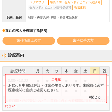
バリアフリー
感染予防
セカンドオピニオン受診可
セカンドオピニオン情報提供可
地域連携
予約 / 受付
初診・再診受付
初診・再診電話受付
直近の求人を確認する
[PR]
歯科衛生士の方
歯科助手の方
診療案内
診療時間
月
火
水
木
金
土
日
祝
●
●
●
●
●
●
9:00
〜
13:00
お盆(8月中旬)は休診・休業の場合があります。来院前に必ず
●
●
●
●
●
●
医療機関に直接ご確認ください。
14:30
〜
18:00
×閉じる
診療時間・内容等について、事前に必ず医療機関に直接ご確認く
ださい。