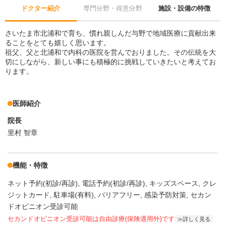
ドクター紹介
専門分野・得意分野
施設・設備の特徴
さいたま市北浦和で育ち、慣れ親しんだ与野で地域医療に貢献出来
ることをとても嬉しく思います。
祖父、父と北浦和で内科の医院を営んでおりました。その伝統を大
切にしながら、新しい事にも積極的に挑戦していきたいと考えてお
ります。
医師紹介
院長
里村 智章
機能・特徴
ネット予約(初診/再診)
電話予約(初診/再診)
キッズスペース
クレ
ジットカード
駐車場(有料)
バリアフリー
感染予防対策
セカン
ドオピニオン受診可能
セカンドオピニオン受診可能
は自由診療(保険適用外)です
詳しく見る