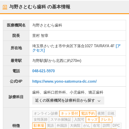
与野さとむら歯科
の基本情報
医療機関名
与野さとむら歯科
院長
里村 智章
埼玉県さいたま市中央区下落合1027 TAIRAYA 4F
[ア
所在地
クセス]
最寄駅
与野駅
(駅から
北西に約270m
)
電話
048-621-5970
公式HP
https://www.yono-satomura-dc.com/
歯科
、
歯科口腔外科
、
小児歯科
、
矯正歯科
診療科目
近くの医療機関を診療科目から探す
オンライン診療
ネット受付
電話予約
夜間
日祝
女性医師
スマホ保険証
入院可
キッズ
クレカ
特徴
駐車場
英語
外国語
大病院
がん
在宅
訪問
DPC