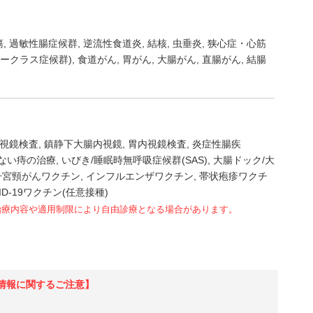
瘍
過敏性腸症候群
逆流性食道炎
結核
虫垂炎
狭心症・心筋
ークラス症候群)
食道がん
胃がん
大腸がん
直腸がん
結腸
視鏡検査
鎮静下大腸内視鏡
胃内視鏡検査
炎症性腸疾
ない痔の治療
いびき/睡眠時無呼吸症候群(SAS)
大腸ドック/大
子宮頸がんワクチン
インフルエンザワクチン
帯状疱疹ワクチ
ID-19ワクチン(任意接種)
治療内容や適用制限により自由診療となる場合があります。
情報に関するご注意】