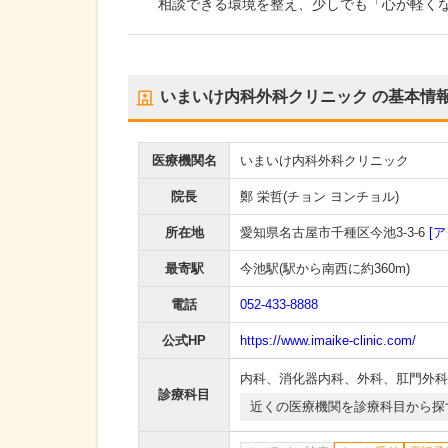
相談できる環境を整え、少しでも「心が軽く
いまいけ内科外科クリニック
の基本情
医療機関名
いまいけ内科外科クリニック
院長
鄭 栄哲(チョン ヨンチョル)
所在地
愛知県名古屋市千種区今池3-3-6
[
最寄駅
今池駅
(駅から
南西に約360m
)
電話
052-433-8888
公式HP
https://www.imaike-clinic.com/
内科
、
消化器内科
、
外科
、
肛門外科
診療科目
近くの医療機関を診療科目から探