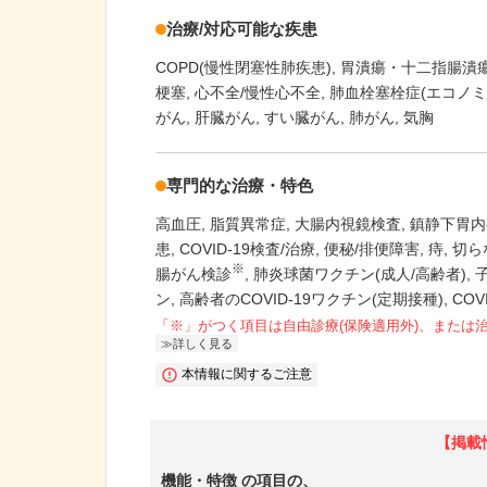
治療/対応可能な疾患
COPD(慢性閉塞性肺疾患)
胃潰瘍・十二指腸潰
梗塞
心不全/慢性心不全
肺血栓塞栓症(エコノミ
がん
肝臓がん
すい臓がん
肺がん
気胸
専門的な治療・特色
高血圧
脂質異常症
大腸内視鏡検査
鎮静下胃内
患
COVID-19検査/治療
便秘/排便障害
痔
切ら
※
腸がん検診
肺炎球菌ワクチン(成人/高齢者)
ン
高齢者のCOVID-19ワクチン(定期接種)
COV
「※」がつく項目は自由診療(保険適用外)、または
詳しく見る
本情報に関するご注意
【掲載
機能・特徴
の項目の、