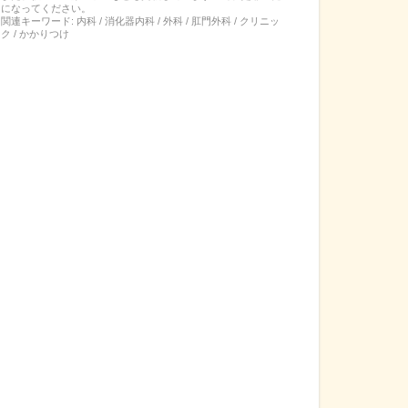
になってください。
関連キーワード:
内科 / 消化器内科 / 外科 / 肛門外科 / クリニッ
ク / かかりつけ