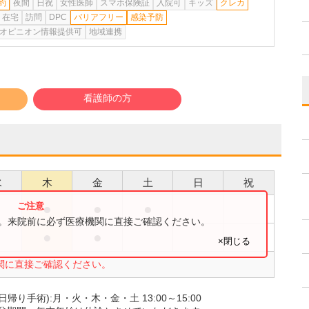
約
夜間
日祝
女性医師
スマホ保険証
入院可
キッズ
クレカ
在宅
訪問
DPC
バリアフリー
感染予防
オピニオン情報提供可
地域連携
看護師の方
水
木
金
土
日
祝
●
●
●
●
す。来院前に必ず医療機関に直接ご確認ください。
●
●
×閉じる
関に直接ご確認ください。
手術):月・火・木・金・土 13:00～15:00