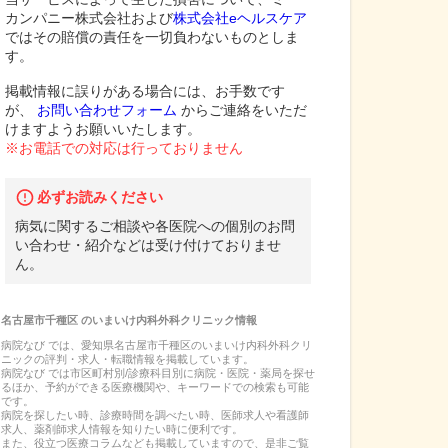
カンパニー株式会社および
株式会社eヘルスケア
ではその賠償の責任を一切負わないものとしま
す。
掲載情報に誤りがある場合には、お手数です
が、
お問い合わせフォーム
からご連絡をいただ
けますようお願いいたします。
※お電話での対応は行っておりません
必ずお読みください
病気に関するご相談や各医院への個別のお問
い合わせ・紹介などは受け付けておりませ
ん。
名古屋市千種区
の
いまいけ内科外科クリニック
情報
病院なび では、
愛知県
名古屋市千種区
の
いまいけ内科外科クリ
ニック
の
評判・求人・転職
情報を掲載しています。
病院なび では市区町村別/診療科目別に病院・医院・薬局を探せ
るほか、予約ができる医療機関や、キーワードでの検索も可能
です。
病院を探したい時、診療時間を調べたい時、医師求人や看護師
求人、薬剤師求人情報を知りたい時に便利です。
また、役立つ医療コラムなども掲載していますので、是非ご覧