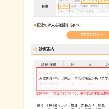
オンライン診療
ネット受付
電話予
特徴
駐車場
英語
外国語
大病院
がん
セカンドオピニオン受診可
セカンド
直近の求人を確認する
[PR]
PT/OT/STの方
診療案内
診療時間
月
火
●
●
9:00
〜
12:00
お盆(8月中旬)は休診・休業の場合がありま
●
●
16:00
〜
19:00
診療時間・内容等について、事前に必ず医療機
備考:
予約制(胃カメラ検査・大腸カメラ検査・日帰り