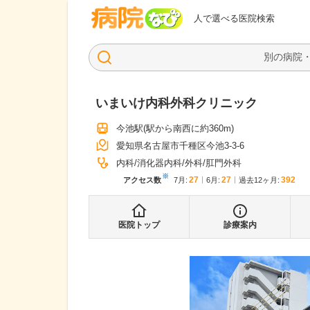
病院なび
人で選べる医院検索
いまいけ内科外科クリニック
今池駅
(駅から
南西に約360m
)
愛知県名古屋市千種区今池3-3-6
内科
消化器内科
外科
肛門外科
※
27
27
392
アクセス数
7月
:
6月
:
過去12ヶ月:
医院トップ
診療案内