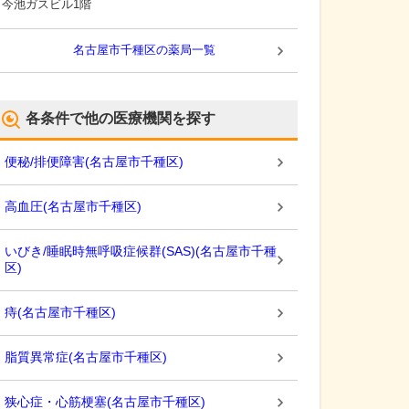
今池ガスビル1階
名古屋市千種区
の薬局一覧
各条件で他の医療機関を探す
便秘/排便障害
(
名古屋市千種区
)
高血圧
(
名古屋市千種区
)
いびき/睡眠時無呼吸症候群(SAS)
(
名古屋市千種
区
)
痔
(
名古屋市千種区
)
脂質異常症
(
名古屋市千種区
)
狭心症・心筋梗塞
(
名古屋市千種区
)