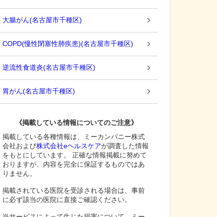
大腸がん
(
名古屋市千種区
)
COPD(慢性閉塞性肺疾患)
(
名古屋市千種区
)
逆流性食道炎
(
名古屋市千種区
)
胃がん
(
名古屋市千種区
)
《掲載している情報についてのご注意》
掲載している各種情報は、ミーカンパニー株式
会社および
株式会社eヘルスケア
が調査した情報
をもとにしています。 正確な情報掲載に努めて
おりますが、内容を完全に保証するものではあ
りません。
掲載されている医院を受診される場合は、事前
に必ず該当の医院に直接ご確認ください。
当サービスによって生じた損害について、ミー