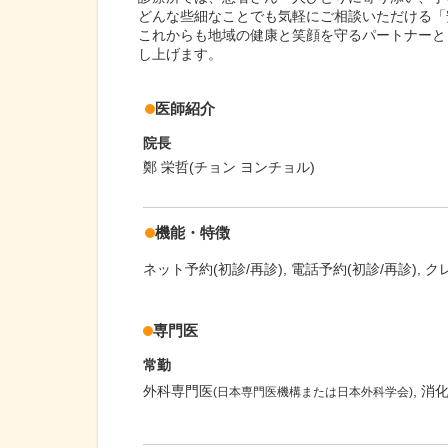
どんな些細なことでも気軽にご相談いただける「
これからも地域の健康と笑顔を守るパートナーと
し上げます。
医師紹介
院長
鄭 栄哲(チョン ヨンチョル)
機能・特徴
ネット予約(初診/再診)
電話予約(初診/再診)
ク
専門医
常勤
外科専門医
消
(日本専門医機構または日本外科学会)