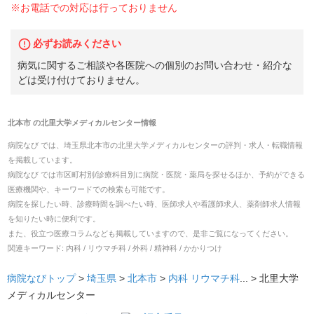
※お電話での対応は行っておりません
必ずお読みください
病気に関するご相談や各医院への個別のお問い合わせ・紹介な
どは受け付けておりません。
北本市
の
北里大学メディカルセンター
情報
病院なび では、
埼玉県
北本市
の
北里大学メディカルセンター
の
評判・求人・転職
情報
を掲載しています。
病院なび では市区町村別/診療科目別に病院・医院・薬局を探せるほか、予約ができる
医療機関や、キーワードでの検索も可能です。
病院を探したい時、診療時間を調べたい時、医師求人や看護師求人、薬剤師求人情報
を知りたい時に便利です。
また、役立つ医療コラムなども掲載していますので、是非ご覧になってください。
関連キーワード:
内科 / リウマチ科 / 外科 / 精神科 / かかりつけ
病院なびトップ
>
埼玉県
>
北本市
>
内科
リウマチ科
... >
北里大学
メディカルセンター