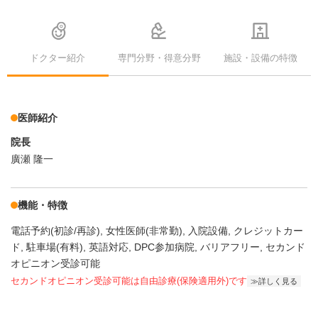
ドクター紹介
専門分野・得意分野
施設・設備の特徴
医師紹介
院長
廣瀬 隆一
機能・特徴
電話予約(初診/再診)
女性医師(非常勤)
入院設備
クレジットカー
ド
駐車場(有料)
英語対応
DPC参加病院
バリアフリー
セカンド
オピニオン受診可能
セカンドオピニオン受診可能
は自由診療(保険適用外)です
詳しく見る