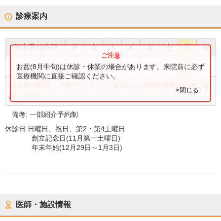
診療案内
外来受付時間
月
火
水
木
金
土
日
祝
●
●
●
●
●
●
8:30
〜
11:00
お盆(8月中旬)は休診・休業の場合があります。来院前に必ず
医療機関に直接ご確認ください。
外来受付時間・内容等について、事前に必ず医療機関に直接ご確
×閉じる
認ください。
備考:
一部紹介予約制
休診日:
日曜日、祝日、第2・第4土曜日
創立記念日(11月第一土曜日)
年末年始(12月29日～1月3日)
医師・施設情報