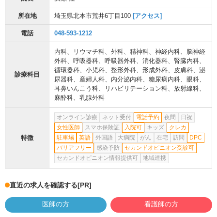
所在地
埼玉県北本市荒井6丁目100
[アクセス]
電話
048-593-1212
内科
、
リウマチ科
、
外科
、
精神科
、
神経内科
、
脳神経
外科
、
呼吸器科
、
呼吸器外科
、
消化器科
、
腎臓内科
、
循環器科
、
小児科
、
整形外科
、
形成外科
、
皮膚科
、
泌
診療科目
尿器科
、
産婦人科
、
内分泌内科
、
糖尿病内科
、
眼科
、
耳鼻いんこう科
、
リハビリテーション科
、
放射線科
、
麻酔科
、
乳腺外科
オンライン診療
ネット受付
電話予約
夜間
日祝
女性医師
スマホ保険証
入院可
キッズ
クレカ
特徴
駐車場
英語
外国語
大病院
がん
在宅
訪問
DPC
バリアフリー
感染予防
セカンドオピニオン受診可
セカンドオピニオン情報提供可
地域連携
直近の求人を確認する
[PR]
医師の方
看護師の方