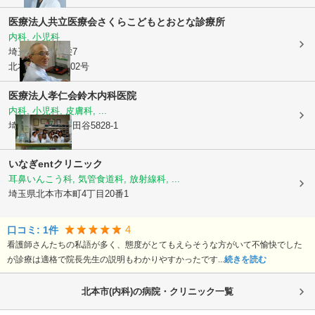
医療法人共立医療会
さくらこどもとおとな診療所
内科, 小児科
埼玉県北本市
栄7
北本団地1-27 102号
医療法人孝仁会
鈴木内科医院
内科, 小児科, 皮膚科, ...
埼玉県桶川市
川田谷5828-1
いなぎentクリニック
耳鼻いんこう科, 気管食道科, 放射線科, ...
埼玉県北本市
本町4丁目20番1
4
口コミ:
1
件
看護師さんたちの私語が多く、態度がとてもえらそうな方がいて不愉快でした
が診療は適格で院長先生の説明もわかりやすかったです...
続きを読む
北本市(内科)の病院・クリニック一覧