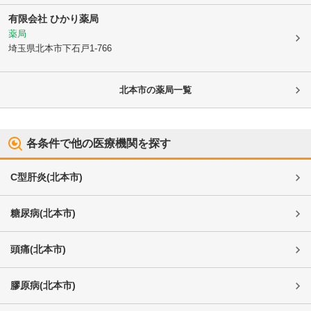
有限会社 ひかり薬局
薬局
埼玉県北本市
下石戸1-766
北本市
の薬局一覧
各条件で他の医療機関を探す
C型肝炎
(
北本市
)
糖尿病
(
北本市
)
頭痛
(
北本市
)
膠原病
(
北本市
)