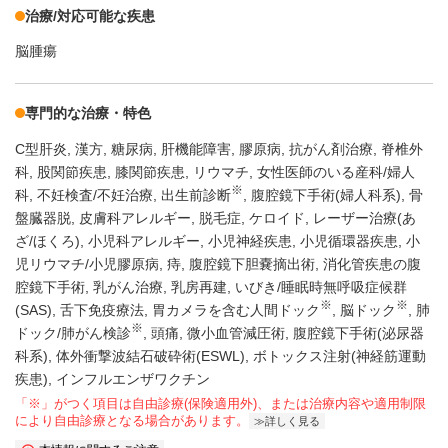
治療/対応可能な疾患
脳腫瘍
専門的な治療・特色
C型肝炎
漢方
糖尿病
肝機能障害
膠原病
抗がん剤治療
脊椎外
科
股関節疾患
膝関節疾患
リウマチ
女性医師のいる産科/婦人
※
科
不妊検査/不妊治療
出生前診断
腹腔鏡下手術(婦人科系)
骨
盤臓器脱
皮膚科アレルギー
脱毛症
ケロイド
レーザー治療(あ
ざ/ほくろ)
小児科アレルギー
小児神経疾患
小児循環器疾患
小
児リウマチ/小児膠原病
痔
腹腔鏡下胆嚢摘出術
消化管疾患の腹
腔鏡下手術
乳がん治療
乳房再建
いびき/睡眠時無呼吸症候群
※
※
(SAS)
舌下免疫療法
胃カメラを含む人間ドック
脳ドック
肺
※
ドック/肺がん検診
頭痛
微小血管減圧術
腹腔鏡下手術(泌尿器
科系)
体外衝撃波結石破砕術(ESWL)
ボトックス注射(神経筋運動
疾患)
インフルエンザワクチン
「※」がつく項目は自由診療(保険適用外)、または治療内容や適用制限
により自由診療となる場合があります。
詳しく見る