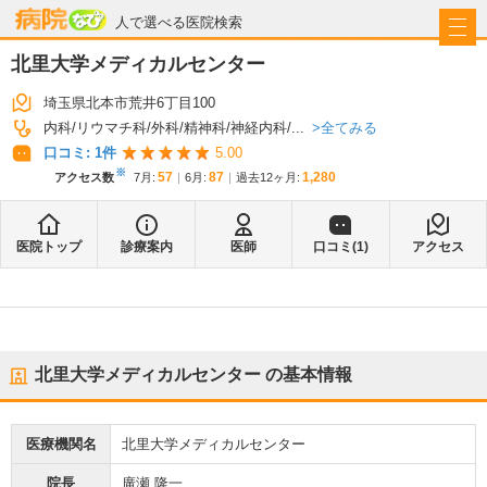
病院なび
人で選べる医院検索
北里大学メディカルセンター
埼玉県北本市荒井6丁目100
全てみる
内科
リウマチ科
外科
精神科
神経内科
...
口コミ:
1
件
5.00
※
57
87
1,280
アクセス数
7月
:
6月
:
過去12ヶ月:
医院トップ
診療案内
医師
口コミ(
1
)
アクセス
北里大学メディカルセンター
の基本情報
医療機関名
北里大学メディカルセンター
院長
廣瀬 隆一