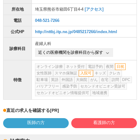
所在地
埼玉県熊谷市箱田6丁目4-4
[アクセス]
電話
048-521-7266
公式HP
http://nttbj.itp.ne.jp/0485217266/index.html
産婦人科
診療科目
近くの医療機関を診療科目から探す
オンライン診療
ネット受付
電話予約
夜間
日祝
女性医師
スマホ保険証
入院可
キッズ
クレカ
特徴
駐車場
英語
外国語
大病院
がん
在宅
訪問
DPC
バリアフリー
感染予防
セカンドオピニオン受診可
セカンドオピニオン情報提供可
地域連携
直近の求人を確認する
[PR]
医師の方
看護師の方