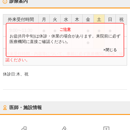
診療案内
外来受付時間
月
火
水
木
金
土
日
祝
●
●
●
●
●
●
9:00
〜
11:30
お盆(8月中旬)は休診・休業の場合があります。来院前に必ず
●
●
●
医療機関に直接ご確認ください。
16:00
〜
17:30
×閉じる
外来受付時間・内容等について、事前に必ず医療機関に直接ご確
認ください。
休診日:
木、祝
医師・施設情報