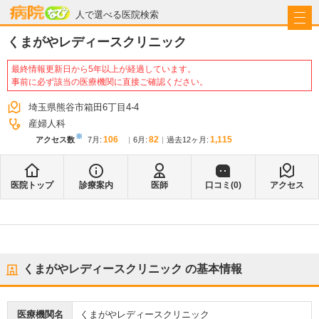
病院なび
人で選べる医院検索
くまがやレディースクリニック
最終情報更新日から5年以上が経過しています。
事前に必ず該当の医療機関に直接ご確認ください。
埼玉県熊谷市箱田6丁目4-4
産婦人科
※
106
82
1,115
アクセス数
7月
:
6月
:
過去12ヶ月:
医院トップ
診療案内
医師
口コミ(
0
)
アクセス
くまがやレディースクリニック
の基本情報
医療機関名
くまがやレディースクリニック