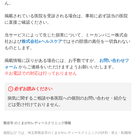
ん。
掲載されている医院を受診される場合は、事前に必ず該当の医院
に直接ご確認ください。
当サービスによって生じた損害について、ミーカンパニー株式会
社および
株式会社eヘルスケア
ではその賠償の責任を一切負わない
ものとします。
掲載情報に誤りがある場合には、お手数ですが、
お問い合わせフ
ォーム
からご連絡をいただけますようお願いいたします。
※お電話での対応は行っておりません
必ずお読みください
病気に関するご相談や各医院への個別のお問い合わせ・紹介な
どは受け付けておりません。
熊谷市
の
くまがやレディースクリニック
情報
病院なび では、
埼玉県
熊谷市
の
くまがやレディースクリニック
の
評判・求人・転職
情