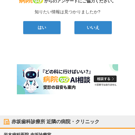
病院なび
からのアンケートにご協力ください。
知りたい情報は見つかりましたか?
はい
いいえ
赤坂歯科診療所
近隣の病院・クリニック
岩本歯科医院 赤坂診療室