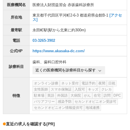
医療機関名
医療法人財団益習会 赤坂歯科診療所
東京都千代田区平河町2-6-3 都道府県会館B-1
[アクセ
所在地
ス]
最寄駅
永田町駅
(駅から
北東に約300m
)
電話
03-3265-3902
公式HP
https://www.akasaka-dc.com/
歯科
、
歯科口腔外科
診療科目
近くの医療機関を診療科目から探す
オンライン診療
ネット受付
電話予約
夜間
日祝
女性医師
スマホ保険証
入院可
キッズ
クレカ
特徴
駐車場
英語
外国語
大病院
がん
在宅
訪問
DPC
バリアフリー
感染予防
セカンドオピニオン受診可
セカンドオピニオン情報提供可
地域連携
直近の求人を確認する
[PR]