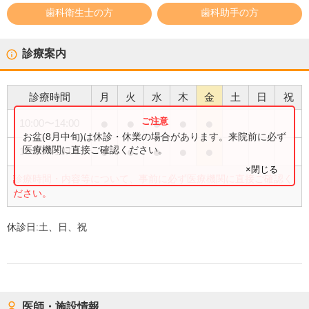
歯科衛生士の方
歯科助手の方
診療案内
診療時間
月
火
水
木
金
土
日
祝
●
●
●
●
●
10:00
〜
14:00
お盆(8月中旬)は休診・休業の場合があります。来院前に必ず
●
●
●
●
●
医療機関に直接ご確認ください。
15:00
〜
19:00
×閉じる
診療時間・内容等について、事前に必ず医療機関に直接ご確認く
ださい。
休診日:
土、日、祝
医師・施設情報