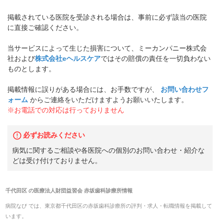
掲載されている医院を受診される場合は、事前に必ず該当の医院
に直接ご確認ください。
当サービスによって生じた損害について、ミーカンパニー株式会
社および
株式会社eヘルスケア
ではその賠償の責任を一切負わない
ものとします。
掲載情報に誤りがある場合には、お手数ですが、
お問い合わせフ
ォーム
からご連絡をいただけますようお願いいたします。
※お電話での対応は行っておりません
必ずお読みください
病気に関するご相談や各医院への個別のお問い合わせ・紹介な
どは受け付けておりません。
千代田区
の
医療法人財団益習会 赤坂歯科診療所
情報
病院なび では、
東京都
千代田区
の
赤坂歯科診療所
の
評判・求人・転職
情報を掲載して
います。