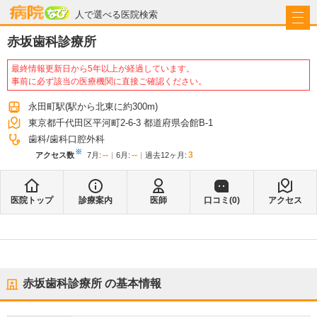
病院なび
人で選べる医院検索
赤坂歯科診療所
最終情報更新日から5年以上が経過しています。
事前に必ず該当の医療機関に直接ご確認ください。
永田町駅
(駅から
北東に約300m
)
東京都千代田区平河町2-6-3 都道府県会館B-1
歯科
歯科口腔外科
※
--
--
3
アクセス数
7月
:
6月
:
過去12ヶ月:
医院トップ
診療案内
医師
口コミ(
0
)
アクセス
赤坂歯科診療所
の基本情報