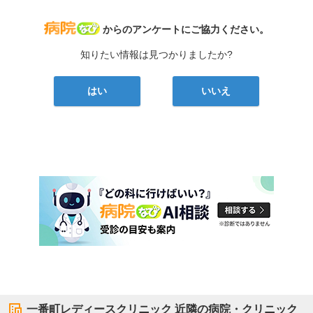
病院なび
からのアンケートにご協力ください。
知りたい情報は見つかりましたか?
はい
いいえ
一番町レディースクリニック
近隣の病院・クリニック