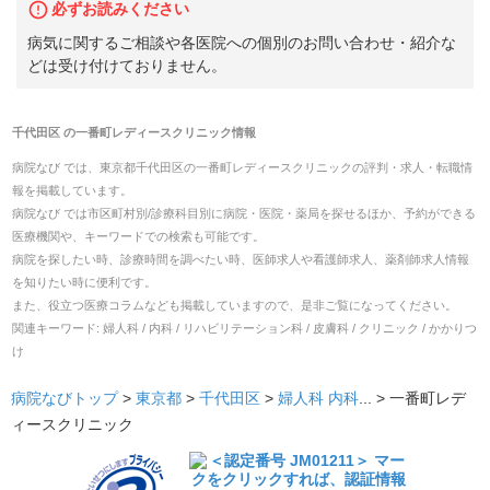
必ずお読みください
病気に関するご相談や各医院への個別のお問い合わせ・紹介な
どは受け付けておりません。
千代田区
の
一番町レディースクリニック
情報
病院なび では、
東京都
千代田区
の
一番町レディースクリニック
の
評判・求人・転職
情
報を掲載しています。
病院なび では市区町村別/診療科目別に病院・医院・薬局を探せるほか、予約ができる
医療機関や、キーワードでの検索も可能です。
病院を探したい時、診療時間を調べたい時、医師求人や看護師求人、薬剤師求人情報
を知りたい時に便利です。
また、役立つ医療コラムなども掲載していますので、是非ご覧になってください。
関連キーワード:
婦人科 / 内科 / リハビリテーション科 / 皮膚科 / クリニック / かかりつ
け
病院なびトップ
>
東京都
>
千代田区
>
婦人科
内科
... >
一番町レデ
ィースクリニック