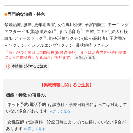
専門的な治療・特色
禁煙治療
腰痛
更年期障害
女性専用外来
子宮内膜症
モーニング
※
※
アフターピル(緊急避妊薬)
まつ毛育毛
白癬
ニキビ
婦人科検
※
診/レディースドック
肺炎球菌ワクチン(成人/高齢者)
子宮頸が
んワクチン
インフルエンザワクチン
帯状疱疹ワクチン
「※」がつく項目は自由診療(保険適用外)、または治療内容や適用制限
により自由診療となる場合があります。
詳しく見る
本情報に関するご注意
【掲載情報に関するご注意】
機能・特徴
の項目の、
ネット予約/電話予約
は診療科・診療日時等によっては対応して
いない場合があります
詳しく見る
女性医師
は診療科・診療日時によっては在籍していない場合が
あります
詳しく見る