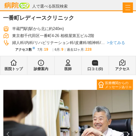
病院なび
人で選べる医院検索
一番町レディースクリニック
半蔵門駅
(駅から
北に約240m
)
東京都千代田区一番町4-26 相模屋第五ビル2階
全てみる
婦人科
内科
リハビリテーション科
皮膚科
精神科
...
※
19
9
228
アクセス数
7月
:
6月
:
過去12ヶ月:
医院トップ
診療案内
医師
口コミ(
0
)
アクセス
医療機関からの
メッセージあり