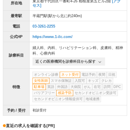
東京都千代田区一番町4-26 相模屋第五ビル2階
[アク
所在地
セス]
最寄駅
半蔵門駅
(駅から
北に約240m
)
電話
03-3261-2255
公式HP
https://www.1-ilc.com/
婦人科
、
内科
、
リハビリテーション科
、
皮膚科
、
精神
科
、
心療内科
診療科目
近くの医療機関を診療科目から探す
オンライン診療
ネット受付
電話予約
夜間
日祝
女性医師
スマホ保険証
入院可
キッズ
クレカ
特徴
駐車場
英語
外国語
大病院
がん
在宅
訪問
DPC
バリアフリー
感染予防
セカンドオピニオン受診可
セカンドオピニオン情報提供可
地域連携
予約 / 受付
初診受付
直近の求人を確認する
[PR]