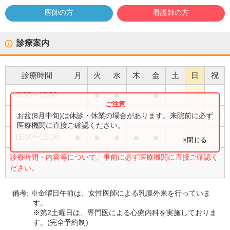
医師の方
看護師の方
診療案内
診療時間
月
火
水
木
金
土
日
祝
●
●
●
9:30
〜
13:00
●
●
お盆(8月中旬)は休診・休業の場合があります。来院前に必ず
10:00
〜
13:00
医療機関に直接ご確認ください。
●
●
●
●
●
16:00
〜
18:30
×閉じる
診療時間・内容等について、事前に必ず医療機関に直接ご確認く
ださい。
備考:
※金曜日午前は、女性医師による乳腺外来を行っていま
す。
※第2土曜日は、専門医による心療内科を実施しておりま
す。(完全予約制)