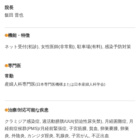
院長
飯田 晋也
機能・特徴
ネット受付(初診)
女性医師(非常勤)
駐車場(有料)
感染予防対策
専門医
常勤
産婦人科専門医
(日本専門医機構または日本産婦人科学会)
治療/対応可能な疾患
クラミジア感染症
過活動膀胱/UUI(切迫性尿失禁)
月経困難症
月
経前症候群(PMS)/月経前緊張症
子宮筋腫
貧血
卵巣嚢腫
卵巣
炎
外陰炎
カンジダ腟炎
乳腺炎
子宮がん
不正出血