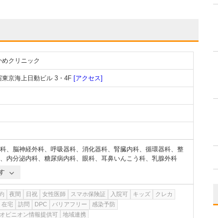
かめクリニック
宿東京海上日動ビル 3・4F
[アクセス]
科
、
脳神経外科
、
呼吸器科
、
消化器科
、
腎臓内科
、
循環器科
、
整
、
内分泌内科
、
糖尿病内科
、
眼科
、
耳鼻いんこう科
、
乳腺外科
す
約
夜間
日祝
女性医師
スマホ保険証
入院可
キッズ
クレカ
在宅
訪問
DPC
バリアフリー
感染予防
オピニオン情報提供可
地域連携