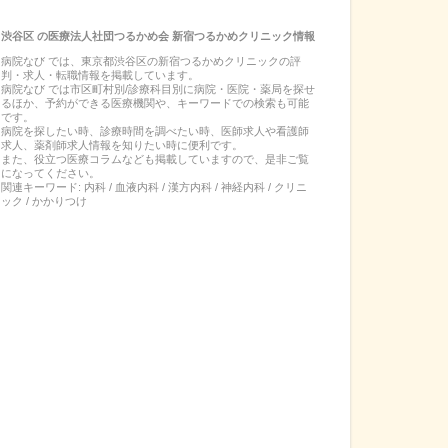
渋谷区
の
医療法人社団つるかめ会 新宿つるかめクリニック
情報
病院なび では、
東京都
渋谷区
の
新宿つるかめクリニック
の
評
判・求人・転職
情報を掲載しています。
病院なび では市区町村別/診療科目別に病院・医院・薬局を探せ
るほか、予約ができる医療機関や、キーワードでの検索も可能
です。
病院を探したい時、診療時間を調べたい時、医師求人や看護師
求人、薬剤師求人情報を知りたい時に便利です。
また、役立つ医療コラムなども掲載していますので、是非ご覧
になってください。
関連キーワード:
内科 / 血液内科 / 漢方内科 / 神経内科 / クリニ
ック / かかりつけ