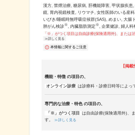
漢方
禁煙治療
糖尿病
肝機能障害
甲状腺疾患
鏡
胃内視鏡検査
リウマチ
女性医師のいる産科
いびき/睡眠時無呼吸症候群(SAS)
めまい
大腸
※
※
肺がん検診
内臓脂肪測定
企業健診
婦人科
「※」がつく項目は自由診療(保険適用外)、または
詳しく見る
本情報に関するご注意
【掲載
機能・特徴
の項目の、
オンライン診療
は診療科・診療日時等によっ
専門的な治療・特色
の項目の、
「※」がつく項目
は自由診療(保険適用外)
す。
詳しく見る