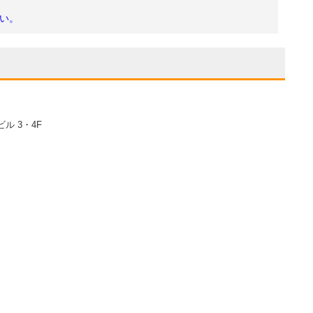
い。
ル 3・4F