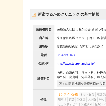
新宿つるかめクリニック
の基本情報
医療機関名
医療法人社団つるかめ会 新宿つる
所在地
東京都渋谷区代々木2丁目11-15 新
最寄駅
新線新宿駅
(駅から
南西に約410m
)
電話
03-3299-0077
公式HP
http://www.tsurukamekai.jp/
内科
、
血液内科
、
漢方内科
、
神経内
形外科
、
皮膚科
、
泌尿器科
、
婦人科
診療科目
近くの医療機関を診療科目から探
オンライン診療
ネット受付
電話予
特徴
駐車場
英語
外国語
大病院
がん
セカンドオピニオン受診可
セカンド