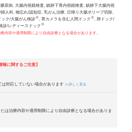
膠原病
大腸内視鏡検査
鎮静下胃内視鏡検査
鎮静下大腸内視
/婦人科
物忘れ/認知症
乳がん治療
日帰り大腸ポリープ切除
※
※
ドック/大腸がん検診
胃カメラを含む人間ドック
肺ドック/
※
検診/レディースドック
治療内容や適用制限により自由診療となる場合があります。
情報に関するご注意】
ては対応していない場合があります
詳しく見る
、または治療内容や適用制限により自由診療となる場合がありま