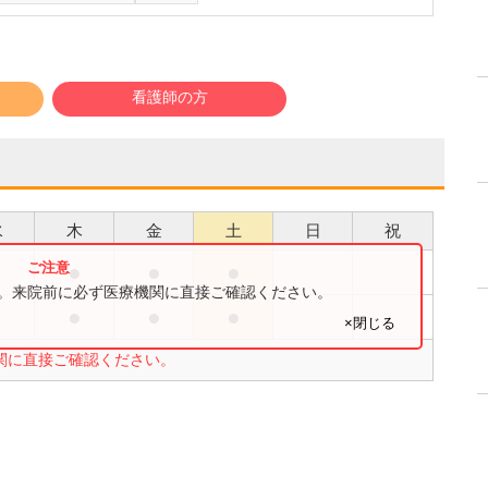
看護師の方
水
木
金
土
日
祝
●
●
●
●
す。来院前に必ず医療機関に直接ご確認ください。
●
●
●
●
×閉じる
関に直接ご確認ください。