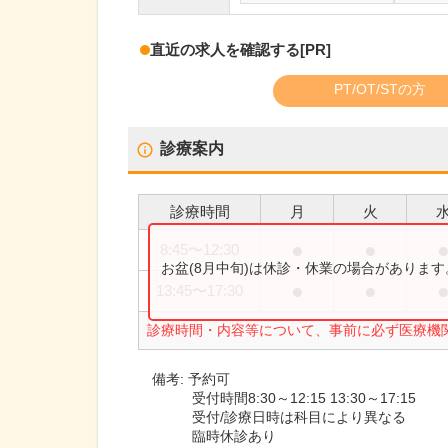
直近の求人を確認する
[PR]
PT/OT/STの方
診療案内
診療時間
月
火
●
●
8:45
〜
12:30
お盆(8月中旬)は休診・休業の場合がありま
●
●
13:45
〜
17:30
診療時間・内容等について、事前に必ず医療機
備考:
予約可
受付時間8:30～12:15 13:30～17:15
受付/診療日時は科目により異なる
臨時休診あり