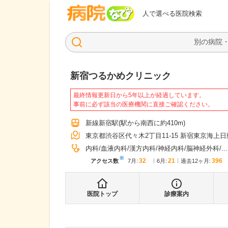
病院なび
人で選べる医院検索
新宿つるかめクリニック
最終情報更新日から5年以上が経過しています。
事前に必ず該当の医療機関に直接ご確認ください。
新線新宿駅
(駅から
南西に約410m
)
東京都渋谷区代々木2丁目11-15 新宿東京海上日動
内科
血液内科
漢方内科
神経内科
脳神経外科
...
※
32
21
396
アクセス数
7月
:
6月
:
過去12ヶ月:
医院トップ
診療案内