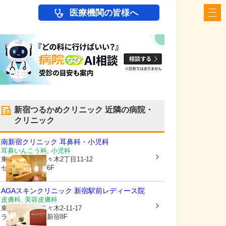
医療機関の皆様へ
新宿つるかめクリニック
近隣の病院・
クリニック
南新宿クリニック 耳鼻科・小児科
耳鼻いんこう科, 小児科
東京都渋谷区
代々木2丁目11-12
セントラルビル6F
AGAスキンクリニック 新宿駅前レディース院
皮膚科, 美容皮膚科
東京都渋谷区
代々木2-11-17
ラウンドクロス新宿8F