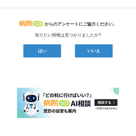
病院なび
からのアンケートにご協力ください。
知りたい情報は見つかりましたか?
はい
いいえ