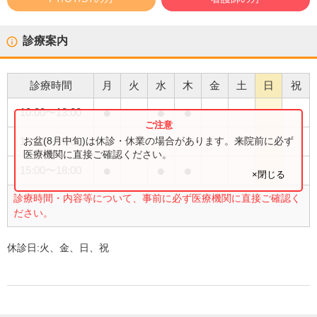
診療案内
診療時間
月
火
水
木
金
土
日
祝
●
●
●
10:00
〜
13:00
●
お盆(8月中旬)は休診・休業の場合があります。来院前に必ず
13:00
〜
17:00
医療機関に直接ご確認ください。
●
●
●
15:00
〜
18:00
×閉じる
診療時間・内容等について、事前に必ず医療機関に直接ご確認く
ださい。
休診日:
火、金、日、祝