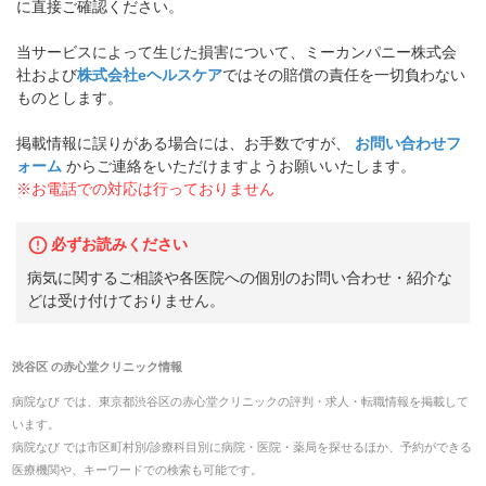
に直接ご確認ください。
当サービスによって生じた損害について、ミーカンパニー株式会
社および
株式会社eヘルスケア
ではその賠償の責任を一切負わない
ものとします。
掲載情報に誤りがある場合には、お手数ですが、
お問い合わせフ
ォーム
からご連絡をいただけますようお願いいたします。
※お電話での対応は行っておりません
必ずお読みください
病気に関するご相談や各医院への個別のお問い合わせ・紹介な
どは受け付けておりません。
渋谷区
の
赤心堂クリニック
情報
病院なび では、
東京都
渋谷区
の
赤心堂クリニック
の
評判・求人・転職
情報を掲載して
います。
病院なび では市区町村別/診療科目別に病院・医院・薬局を探せるほか、予約ができる
医療機関や、キーワードでの検索も可能です。