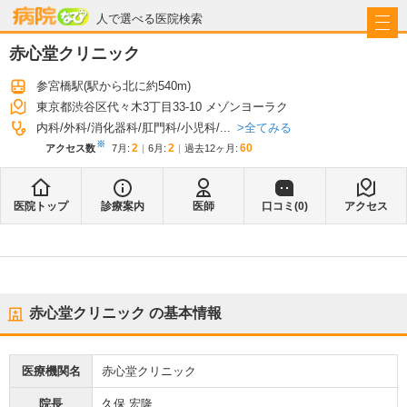
病院なび
人で選べる医院検索
赤心堂クリニック
参宮橋駅
(駅から
北に約540m
)
東京都渋谷区代々木3丁目33-10 メゾンヨーラク
全てみる
内科
外科
消化器科
肛門科
小児科
...
※
2
2
60
アクセス数
7月
:
6月
:
過去12ヶ月:
医院トップ
診療案内
医師
口コミ(
0
)
アクセス
赤心堂クリニック
の基本情報
医療機関名
赤心堂クリニック
院長
久保 宏隆