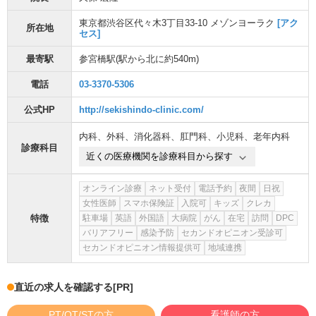
東京都渋谷区代々木3丁目33-10 メゾンヨーラク
[アク
所在地
セス]
最寄駅
参宮橋駅
(駅から
北に約540m
)
電話
03-3370-5306
公式HP
http://sekishindo-clinic.com/
内科
、
外科
、
消化器科
、
肛門科
、
小児科
、
老年内科
診療科目
近くの医療機関を診療科目から探す
オンライン診療
ネット受付
電話予約
夜間
日祝
女性医師
スマホ保険証
入院可
キッズ
クレカ
特徴
駐車場
英語
外国語
大病院
がん
在宅
訪問
DPC
バリアフリー
感染予防
セカンドオピニオン受診可
セカンドオピニオン情報提供可
地域連携
直近の求人を確認する
[PR]
PT/OT/STの方
看護師の方