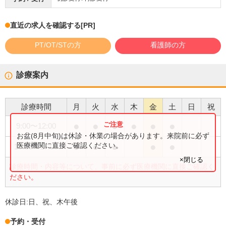
直近の求人を確認する
[PR]
PT/OT/STの方
看護師の方
診療案内
診療時間
月
火
水
木
金
土
日
祝
●
●
●
●
●
●
9:00
〜
12:00
お盆(8月中旬)は休診・休業の場合があります。来院前に必ず
●
●
●
●
●
医療機関に直接ご確認ください。
15:00
〜
17:00
×閉じる
診療時間・内容等について、事前に必ず医療機関に直接ご確認く
ださい。
休診日:
日、祝、木午後
予約・受付