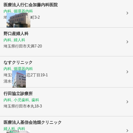
医療法人行仁会
加藤内科医院
内科, 循環器内科
埼玉県行田市
旭町3-2
野口産婦人科
内科, 婦人科
埼玉県行田市
天満7-20
なすクリニック
内科, 循環器内科
埼玉県行田市
忍2丁目19-1
清水ビル1階
行田協立診療所
内科, 小児歯科, 歯科
埼玉県行田市
本丸18-3
医療法人基信会
池畑クリニック
婦人科, 内科