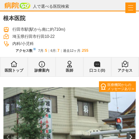
病院なび
人で選べる医院検索
根本医院
行田市駅
(駅から
南に約710m
)
埼玉県行田市行田10-22
内科
小児科
※
5
7
255
アクセス数
7月
:
6月
:
過去12ヶ月:
医院トップ
診療案内
医師
口コミ(
0
)
アクセス
医療機関からの
メッセージあり