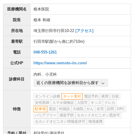
医療機関名
根本医院
院長
根本 和雄
所在地
埼玉県行田市行田10-22
[アクセス]
最寄駅
行田市駅
(駅から
南に約710m
)
電話
048-555-1261
公式HP
https://www.nemoto-iin.com/
内科
、
小児科
診療科目
近くの医療機関を診療科目から探す
オンライン診療
ネット受付
電話予約
夜間
日祝
女性医師
スマホ保険証
入院可
キッズ
クレカ
特徴
駐車場
英語
外国語
大病院
がん
在宅
訪問
DPC
バリアフリー
感染予防
セカンドオピニオン受診可
セカンドオピニオン情報提供可
地域連携
予約 / 受付
初診受付
再診受付