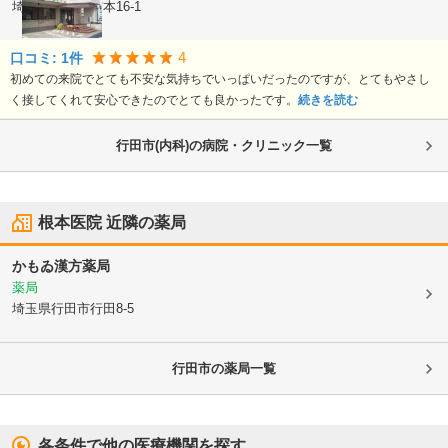
埼玉県行田市
宮本16-1
4
口コミ:
1
件
初めての来院でとても不安な気持ちでいっぱいだったのですが、とてもやさし
く接してくれて安心できたのでとても良かったです。
続きを読む
行田市(内科)の病院・クリニック一覧
根本医院
近隣の薬局
かもゐ漢方薬局
薬局
埼玉県行田市
行田8-5
行田市
の薬局一覧
各条件で他の医療機関を探す