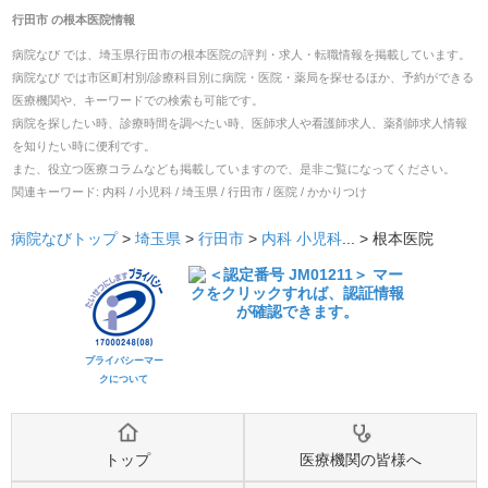
行田市
の
根本医院
情報
病院なび では、
埼玉県
行田市
の
根本医院
の
評判・求人・転職
情報を掲載しています。
病院なび では市区町村別/診療科目別に病院・医院・薬局を探せるほか、予約ができる
医療機関や、キーワードでの検索も可能です。
病院を探したい時、診療時間を調べたい時、医師求人や看護師求人、薬剤師求人情報
を知りたい時に便利です。
また、役立つ医療コラムなども掲載していますので、是非ご覧になってください。
関連キーワード:
内科 / 小児科 / 埼玉県 / 行田市 / 医院 / かかりつけ
病院なびトップ
>
埼玉県
>
行田市
>
内科
小児科
... >
根本医院
プライバシーマー
クについて
トップ
医療機関の皆様へ