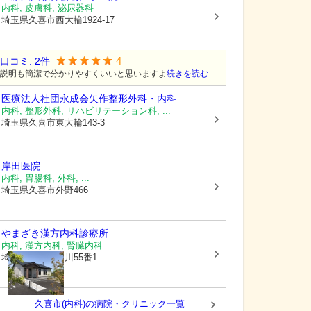
内科, 皮膚科, 泌尿器科
埼玉県久喜市
西大輪1924-17
4
口コミ:
2
件
説明も簡潔で分かりやすくいいと思いますよ
続きを読む
医療法人社団永成会
矢作整形外科・内科
内科, 整形外科, リハビリテーション科, ...
埼玉県久喜市
東大輪143-3
岸田医院
内科, 胃腸科, 外科, ...
埼玉県久喜市
外野466
やまざき漢方内科診療所
内科, 漢方内科, 腎臓内科
埼玉県久喜市
島川55番1
久喜市(内科)の病院・クリニック一覧