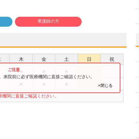
看護師の方
水
木
金
土
日
祝
●
●
●
●
す。来院前に必ず医療機関に直接ご確認ください。
●
●
●
●
×閉じる
療機関に直接ご確認ください。