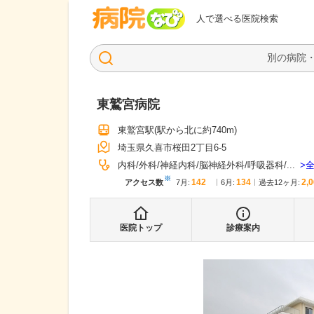
病院なび
人で選べる医院検索
東鷲宮病院
東鷲宮駅
(駅から
北に約740m
)
埼玉県久喜市桜田2丁目6-5
内科
外科
神経内科
脳神経外科
呼吸器科
...
※
142
134
2,
アクセス数
7月
:
6月
:
過去12ヶ月:
医院トップ
診療案内