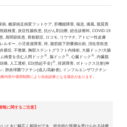
尿病
糖尿病足病変フットケア
肝機能障害
喘息
痛風
脂質異
視鏡検査
炎症性腸疾患
抗がん剤治療
総合診療科
COVID-19
患
肩関節疾患
骨粗鬆症
ロコモ
リウマチ
アトピー性皮膚
レルギー
小児発達障害
痔
腹腔鏡下胆嚢摘出術
消化管疾患
弁膜症
不整脈
胸部ステントグラフト内挿術
大腸ドック/大腸
※
※
※
ウム検査を含む人間ドック
脳ドック
心臓ドック
内臓脂
※
頭痛
人工透析
ED(勃起不全)
排尿障害
ボトックス注射(神
ン
肺炎球菌ワクチン(成人/高齢者)
インフルエンザワクチン
治療内容や適用制限により自由診療となる場合があります。
情報に関するご注意】
ないときに幅広く相談ができ、総合的な医療を受けられる診療