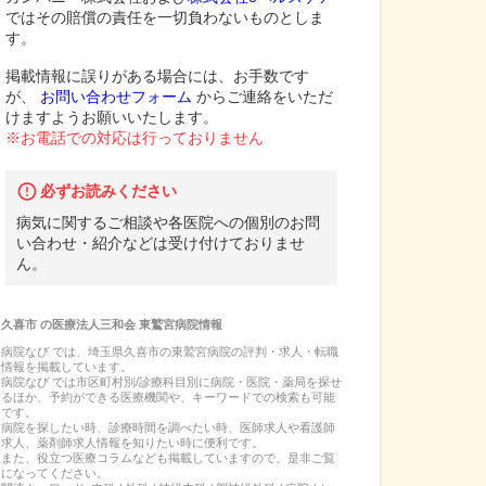
ではその賠償の責任を一切負わないものとしま
す。
掲載情報に誤りがある場合には、お手数です
が、
お問い合わせフォーム
からご連絡をいただ
けますようお願いいたします。
※お電話での対応は行っておりません
必ずお読みください
病気に関するご相談や各医院への個別のお問
い合わせ・紹介などは受け付けておりませ
ん。
久喜市
の
医療法人三和会 東鷲宮病院
情報
病院なび では、
埼玉県
久喜市
の
東鷲宮病院
の
評判・求人・転職
情報を掲載しています。
病院なび では市区町村別/診療科目別に病院・医院・薬局を探せ
るほか、予約ができる医療機関や、キーワードでの検索も可能
です。
病院を探したい時、診療時間を調べたい時、医師求人や看護師
求人、薬剤師求人情報を知りたい時に便利です。
また、役立つ医療コラムなども掲載していますので、是非ご覧
になってください。