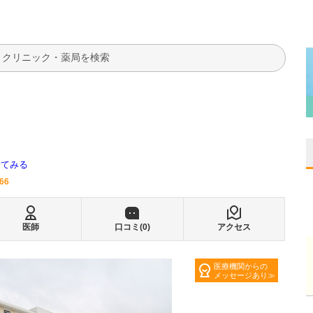
検索
全てみる
066
医師
口コミ(
0
)
アクセス
医療機関からの
メッセージあり