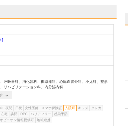
ス]
、
呼吸器科
、
消化器科
、
循環器科
、
心臓血管外科
、
小児科
、
整形
、
リハビリテーション科
、
内分泌内科
す
約
夜間
日祝
女性医師
スマホ保険証
入院可
キッズ
クレカ
在宅
訪問
DPC
バリアフリー
感染予防
オピニオン情報提供可
地域連携