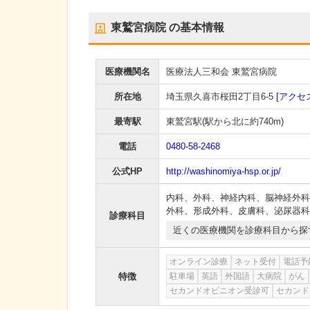
東鷲宮病院
の基本情報
医療機関名
医療法人三和会 東鷲宮病院
所在地
埼玉県久喜市桜田2丁目6-5
[アクセ
最寄駅
東鷲宮駅
(駅から
北に約740m
)
電話
0480-58-2468
公式HP
http://washinomiya-hsp.or.jp/
内科
、
外科
、
神経内科
、
脳神経外科
外科
、
形成外科
、
皮膚科
、
泌尿器科
診療科目
近くの医療機関を診療科目から探
オンライン診療
ネット受付
電話予
特徴
駐車場
英語
外国語
大病院
がん
セカンドオピニオン受診可
セカンド