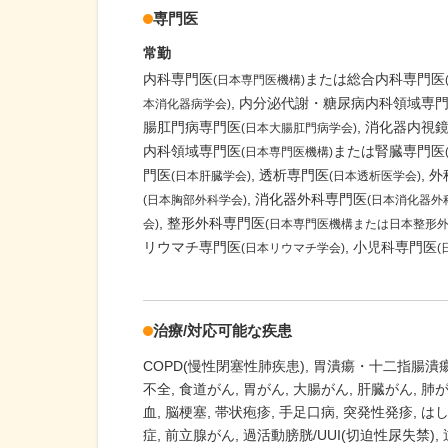
専門医
常勤
内科専門医
または総合内科専門医
(日本専門医機構)
内分泌代謝・糖尿病内科領域専
本消化器病学会)
腸肛門病専門医
消化器内視
(日本大腸肛門病学会)
内科領域専門医
または腎臓専門医
(日本専門医機構)
門医
透析専門医
外
(日本肝臓学会)
(日本透析医学会)
消化器外科専門医
(日本胸部外科学会)
(日本消化器外
整形外科専門医
会)
(日本専門医機構または日本整形外
リウマチ専門医
小児科専門医
(日本リウマチ学会)
治療/対応可能な疾患
COPD(慢性閉塞性肺疾患)
胃潰瘍・十二指腸潰
不全
食道がん
胃がん
大腸がん
肝臓がん
肺
血
脳梗塞
帯状疱疹
手足口病
突発性発疹
は
症
前立腺がん
過活動膀胱/UUI(切迫性尿失禁)