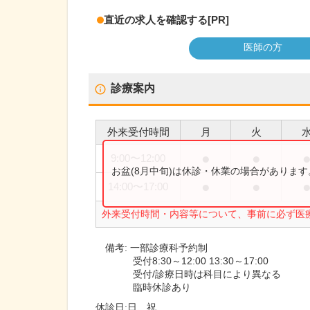
直近の求人を確認する
[PR]
医師の方
診療案内
外来受付時間
月
火
●
●
9:00
〜
12:00
お盆(8月中旬)は休診・休業の場合がありま
●
●
14:00
〜
17:00
外来受付時間・内容等について、事前に必ず医
備考:
一部診療科予約制
受付8:30～12:00 13:30～17:00
受付/診療日時は科目により異なる
臨時休診あり
休診日:
日、祝