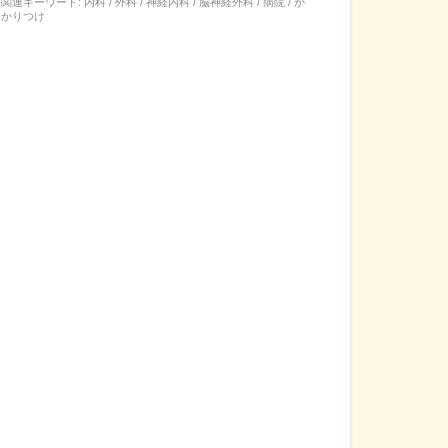
関連キーワード:
内科 / 外科 / 神経内科 / 脳神経外科 / 病院 / か
かりつけ