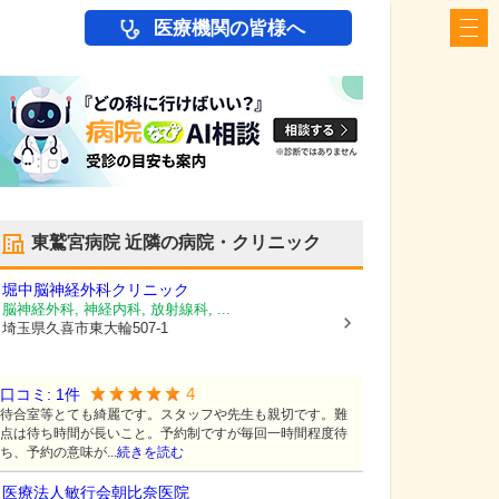
医療機関の皆様へ
東鷲宮病院
近隣の病院・クリニック
堀中脳神経外科クリニック
脳神経外科, 神経内科, 放射線科, ...
埼玉県久喜市
東大輪507-1
4
口コミ:
1
件
待合室等とても綺麗です。スタッフや先生も親切です。難
点は待ち時間が長いこと。予約制ですが毎回一時間程度待
ち、予約の意味が...
続きを読む
医療法人敏行会
朝比奈医院