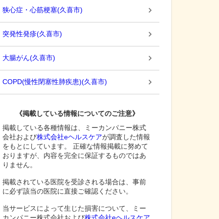
狭心症・心筋梗塞
(
久喜市
)
突発性発疹
(
久喜市
)
大腸がん
(
久喜市
)
COPD(慢性閉塞性肺疾患)
(
久喜市
)
《掲載している情報についてのご注意》
掲載している各種情報は、ミーカンパニー株式
会社および
株式会社eヘルスケア
が調査した情報
をもとにしています。 正確な情報掲載に努めて
おりますが、内容を完全に保証するものではあ
りません。
掲載されている医院を受診される場合は、事前
に必ず該当の医院に直接ご確認ください。
当サービスによって生じた損害について、ミー
カンパニー株式会社および
株式会社eヘルスケア