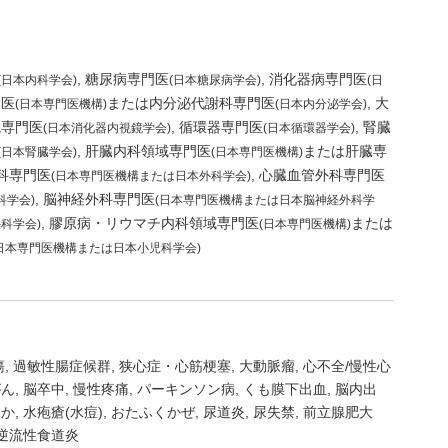
糖尿病専門医
消化器病専門医
(日本内科学会)
(日本糖尿病学会)
(日
門医
または内分泌代謝科専門医
大
(日本専門医機構)
(日本内分泌学会)
鏡専門医
循環器専門医
腎臓
(日本消化器内視鏡学会)
(日本循環器学会)
肝臓内科領域専門医
または肝臓専
(日本腎臓学会)
(日本専門医機構)
科専門医
心臓血管外科専門医
(日本専門医機構または日本外科学会)
脳神経外科専門医
科学会)
(日本専門医機構または日本脳神経外科学
膠原病・リウマチ内科領域専門医
または
科学会)
(日本専門医機構)
(日本専門医機構または日本小児科学会)
瘍
過敏性腸症候群
狭心症・心筋梗塞
大動脈瘤
心不全/慢性心
がん
脳卒中
慢性疼痛
パーキンソン病
くも膜下出血
脳内出
しか
水疱瘡(水痘)
おたふくかぜ
尿道炎
尿失禁
前立腺肥大
逆流性食道炎