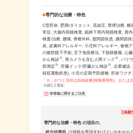
専門的な治療・特色
C型肝炎
肥満/ダイエット
高血圧
禁煙治療
糖
常症
大腸内視鏡検査
鎮静下胃内視鏡検査
胃内
検査/治療
腰痛
脊椎外科
股関節疾患
膝関節疾
炎
皮膚科アレルギー
小児科アレルギー
食物ア
の腹腔鏡下手術
舌下免疫療法
下肢静脈瘤
心臓
※
※
がん検診
胃カメラを含む人間ドック
バリ
※
※
肪測定
肝臓ドック/肝臓がん検診
企業健診
経筋運動疾患)
小児の定期予防接種
肝炎ワクチ
「※」がつく項目は自由診療(保険適用外)、または
詳しく見る
本情報に関するご注意
【掲載
専門的な治療・特色
の項目の、
総合診療科
は何科を受診すればよいかわから