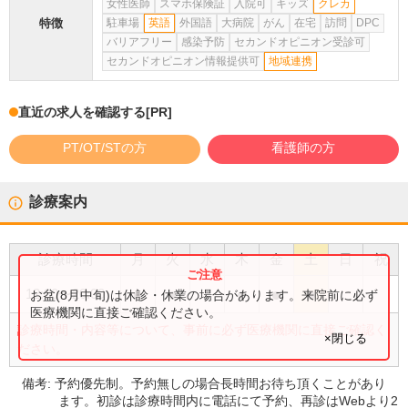
女性医師
スマホ保険証
入院可
キッズ
クレカ
特徴
駐車場
英語
外国語
大病院
がん
在宅
訪問
DPC
バリアフリー
感染予防
セカンドオピニオン受診可
セカンドオピニオン情報提供可
地域連携
直近の求人を確認する
[PR]
PT/OT/STの方
看護師の方
診療案内
診療時間
月
火
水
木
金
土
日
祝
●
●
●
●
●
12:00
〜
20:00
お盆(8月中旬)は休診・休業の場合があります。来院前に必ず
医療機関に直接ご確認ください。
診療時間・内容等について、事前に必ず医療機関に直接ご確認く
×閉じる
ださい。
備考:
予約優先制。予約無しの場合長時間お待ち頂くことがあり
ます。初診は診療時間内に電話にて予約、再診はWebより2