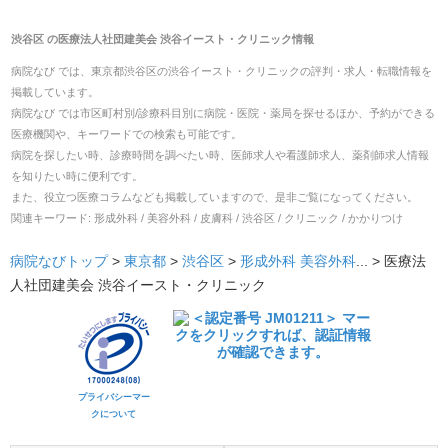
渋谷区
の
医療法人社団建美会 渋谷イースト・クリニック
情報
病院なび では、
東京都
渋谷区
の
渋谷イースト・クリニック
の
評判・求人・転職
情報を
掲載しています。
病院なび では市区町村別/診療科目別に病院・医院・薬局を探せるほか、予約ができる
医療機関や、キーワードでの検索も可能です。
病院を探したい時、診療時間を調べたい時、医師求人や看護師求人、薬剤師求人情報
を知りたい時に便利です。
また、役立つ医療コラムなども掲載していますので、是非ご覧になってください。
関連キーワード:
形成外科 / 美容外科 / 皮膚科 / 渋谷区 / クリニック / かかりつけ
病院なびトップ
>
東京都
>
渋谷区
>
形成外科
美容外科
... >
医療法
人社団建美会 渋谷イースト・クリニック
プライバシーマー
クについて