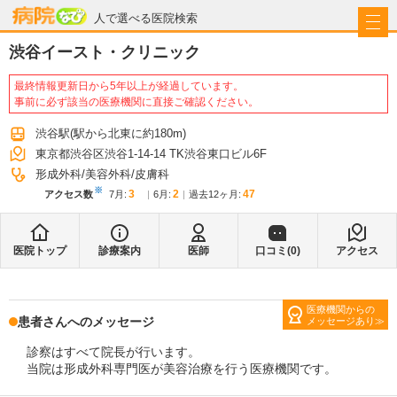
病院なび
人で選べる医院検索
渋谷イースト・クリニック
最終情報更新日から5年以上が経過しています。
事前に必ず該当の医療機関に直接ご確認ください。
渋谷駅
(駅から
北東に約180m
)
東京都渋谷区渋谷1-14-14 TK渋谷東口ビル6F
形成外科
美容外科
皮膚科
※
3
2
47
アクセス数
7月
:
6月
:
過去12ヶ月:
医院トップ
診療案内
医師
口コミ(
0
)
アクセス
医療機関からの
患者さんへのメッセージ
メッセージあり
診察はすべて院長が行います。
当院は形成外科専門医が美容治療を行う医療機関です。