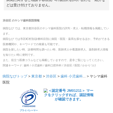
どは受け付けておりません。
渋谷区
の
ヤシマ歯科医院
情報
病院なび では、
東京都
渋谷区
の
ヤシマ歯科医院
の
評判・求人・転職
情報を掲載してい
ます。
病院なび では市区町村別/診療科目別に病院・医院・薬局を探せるほか、予約ができる
医療機関や、キーワードでの検索も可能です。
病院を探したい時、診療時間を調べたい時、医師求人や看護師求人、薬剤師求人情報
を知りたい時に便利です。
また、役立つ医療コラムなども掲載していますので、是非ご覧になってください。
関連キーワード:
歯科 / 小児歯科 / 歯科口腔外科 / 渋谷区 / 医院 / かかりつけ
病院なびトップ
>
東京都
>
渋谷区
>
歯科
小児歯科
... >
ヤシマ歯科
医院
プライバシーマー