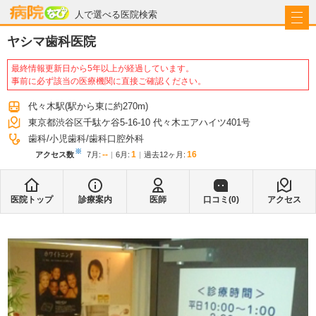
病院なび
人で選べる医院検索
ヤシマ歯科医院
最終情報更新日から5年以上が経過しています。
事前に必ず該当の医療機関に直接ご確認ください。
代々木駅
(駅から
東に約270m
)
東京都渋谷区千駄ケ谷5-16-10 代々木エアハイツ401号
歯科
小児歯科
歯科口腔外科
※
--
1
16
アクセス数
7月
:
6月
:
過去12ヶ月:
医院トップ
診療案内
医師
口コミ(
0
)
アクセス