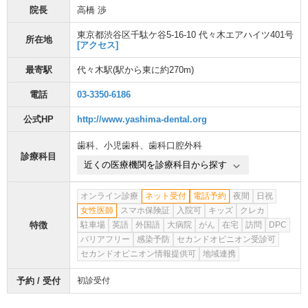
院長
高橋 渉
東京都渋谷区千駄ケ谷5-16-10 代々木エアハイツ401号
所在地
[アクセス]
最寄駅
代々木駅
(駅から
東に約270m
)
電話
03-3350-6186
公式HP
http://www.yashima-dental.org
歯科
、
小児歯科
、
歯科口腔外科
診療科目
近くの医療機関を診療科目から探す
オンライン診療
ネット受付
電話予約
夜間
日祝
女性医師
スマホ保険証
入院可
キッズ
クレカ
特徴
駐車場
英語
外国語
大病院
がん
在宅
訪問
DPC
バリアフリー
感染予防
セカンドオピニオン受診可
セカンドオピニオン情報提供可
地域連携
予約 / 受付
初診受付