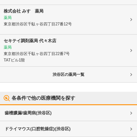
株式会社 みすゞ薬局
薬局
東京都渋谷区
千駄ヶ谷四丁目27番12号
セキテイ調剤薬局 代々木店
薬局
東京都渋谷区
千駄ヶ谷四丁目22番7号
TATビル1階
渋谷区
の薬局一覧
各条件で他の医療機関を探す
歯槽膿漏/歯周病
(
渋谷区
)
ドライマウス(口腔乾燥症)
(
渋谷区
)