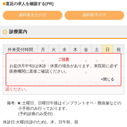
直近の求人を確認する
[PR]
歯科衛生士の方
歯科助手の方
診療案内
外来受付時間
月
火
水
木
金
土
日
祝
●
●
●
●
10:00
〜
13:00
お盆(8月中旬)は休診・休業の場合があります。来院前に必ず
●
●
●
医療機関に直接ご確認ください。
14:30
〜
19:00
×閉じる
外来受付時間・内容等について、事前に必ず医療機関に直接ご確
認ください。
備考:
★:土曜日、日曜日午後はインプラントオペ・難抜歯などの
小手術のみ行っております。
(予約診療のみ受付)
休診日:
火曜(往診のため)、木、日午前、祝