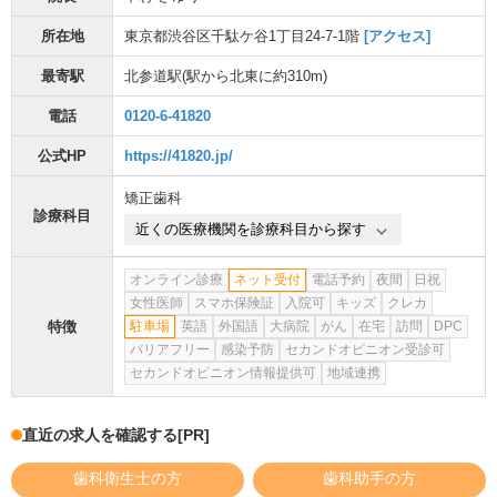
所在地
東京都渋谷区千駄ケ谷1丁目24-7-1階
[アクセス]
最寄駅
北参道駅
(駅から
北東に約310m
)
電話
0120-6-41820
公式HP
https://41820.jp/
矯正歯科
診療科目
近くの医療機関を診療科目から探す
オンライン診療
ネット受付
電話予約
夜間
日祝
女性医師
スマホ保険証
入院可
キッズ
クレカ
特徴
駐車場
英語
外国語
大病院
がん
在宅
訪問
DPC
バリアフリー
感染予防
セカンドオピニオン受診可
セカンドオピニオン情報提供可
地域連携
直近の求人を確認する
[PR]
歯科衛生士の方
歯科助手の方