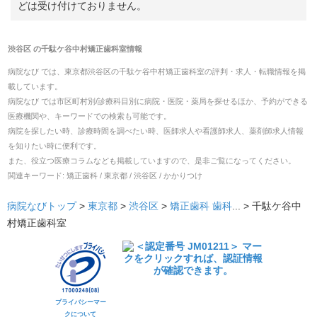
どは受け付けておりません。
渋谷区
の
千駄ケ谷中村矯正歯科室
情報
病院なび では、
東京都
渋谷区
の
千駄ケ谷中村矯正歯科室
の
評判・求人・転職
情報を掲
載しています。
病院なび では市区町村別/診療科目別に病院・医院・薬局を探せるほか、予約ができる
医療機関や、キーワードでの検索も可能です。
病院を探したい時、診療時間を調べたい時、医師求人や看護師求人、薬剤師求人情報
を知りたい時に便利です。
また、役立つ医療コラムなども掲載していますので、是非ご覧になってください。
関連キーワード:
矯正歯科 / 東京都 / 渋谷区 / かかりつけ
病院なびトップ
>
東京都
>
渋谷区
>
矯正歯科
歯科
... >
千駄ケ谷中
村矯正歯科室
プライバシーマー
クについて