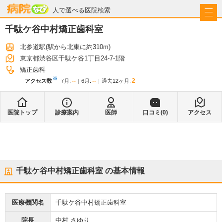
病院なび
人で選べる医院検索
千駄ケ谷中村矯正歯科室
北参道駅
(駅から
北東に約310m
)
東京都渋谷区千駄ケ谷1丁目24-7-1階
矯正歯科
※
--
--
2
アクセス数
7月
:
6月
:
過去12ヶ月:
医院トップ
診療案内
医師
口コミ(
0
)
アクセス
千駄ケ谷中村矯正歯科室
の基本情報
医療機関名
千駄ケ谷中村矯正歯科室
院長
中村 さゆり