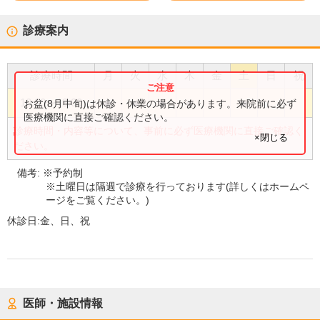
診療案内
診療時間
月
火
水
木
金
土
日
祝
●
●
●
●
●
10:00
〜
19:00
お盆(8月中旬)は休診・休業の場合があります。来院前に必ず
医療機関に直接ご確認ください。
診療時間・内容等について、事前に必ず医療機関に直接ご確認く
×閉じる
ださい。
備考:
※予約制
※土曜日は隔週で診療を行っております(詳しくはホームペ
ージをご覧ください。)
休診日:
金、日、祝
医師・施設情報