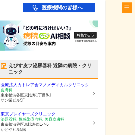
医療機関の皆様へ
えびす皮フ泌尿器科
近隣の病院・クリ
ニック
医療法人カトレア会
マノメディカルクリニック
皮膚科
東京都渋谷区
恵比寿1丁目8-1
サン栄ビル5F
東京プレイヤーズクリニック
泌尿器科, 性感染症内科, 美容皮膚科
東京都渋谷区
恵比寿西1-7-5
かどやビル5階