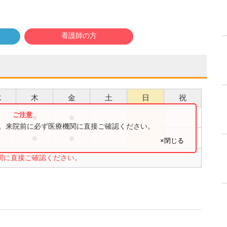
看護師の方
水
木
金
土
日
祝
●
●
●
す。来院前に必ず医療機関に直接ご確認ください。
●
●
×閉じる
関に直接ご確認ください。