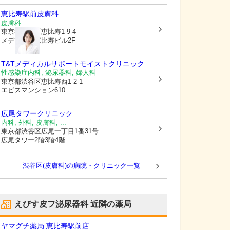
恵比寿駅前皮膚科
皮膚科
東京都渋谷区
恵比寿1-9-4
メディカル恵比寿ビル2F
T&Tメディカルサポート
モイストクリニック
性感染症内科, 泌尿器科, 婦人科
東京都渋谷区
恵比寿西1-2-1
エビスマンション610
広尾タワークリニック
内科, 外科, 皮膚科, ...
東京都渋谷区
広尾一丁目1番31号
広尾タワー2階3階4階
渋谷区(皮膚科)の病院・クリニック一覧
えびす皮フ泌尿器科
近隣の薬局
ヤマグチ薬局 恵比寿駅前店