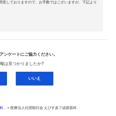
用意しておりますので、お手数ではございますが、下記より
び
アンケートにご協力ください。
報は見つかりましたか?
いいえ
科
... >
医療法人社団朝日会 えびす皮フ泌尿器科