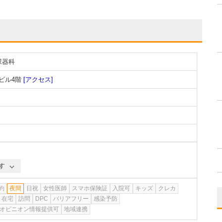
尿器科
ビル4階
[アクセス]
す
約
夜間
日祝
女性医師
スマホ保険証
入院可
キッズ
クレカ
在宅
訪問
DPC
バリアフリー
感染予防
オピニオン情報提供可
地域連携