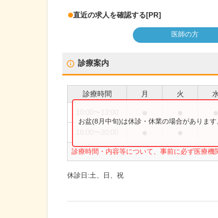
直近の求人を確認する
[PR]
医師の方
診療案内
診療時間
月
火
●
●
10:00
〜
13:00
お盆(8月中旬)は休診・休業の場合がありま
●
●
16:00
〜
20:00
診療時間・内容等について、事前に必ず医療機
休診日:
土、日、祝