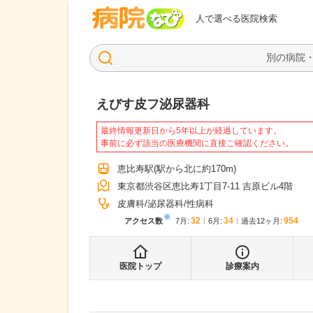
病院なび
人で選べる医院検索
えびす皮フ泌尿器科
最終情報更新日から5年以上が経過しています。
事前に必ず該当の医療機関に直接ご確認ください。
恵比寿駅
(駅から
北に約170m
)
東京都渋谷区恵比寿1丁目7-11 吉原ビル4階
皮膚科
泌尿器科
性病科
※
32
34
954
アクセス数
7月
:
6月
:
過去12ヶ月:
医院トップ
診療案内