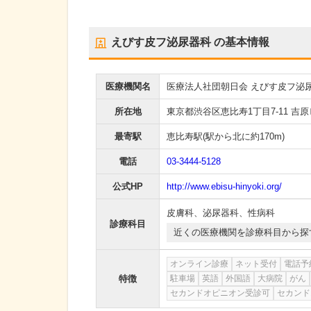
えびす皮フ泌尿器科
の基本情報
医療機関名
医療法人社団朝日会 えびす皮フ泌
所在地
東京都渋谷区恵比寿1丁目7-11 吉原
最寄駅
恵比寿駅
(駅から
北に約170m
)
電話
03-3444-5128
公式HP
http://www.ebisu-hinyoki.org/
皮膚科
、
泌尿器科
、
性病科
診療科目
近くの医療機関を診療科目から探
オンライン診療
ネット受付
電話予
特徴
駐車場
英語
外国語
大病院
がん
セカンドオピニオン受診可
セカンド