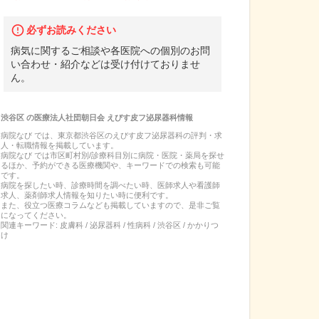
必ずお読みください
病気に関するご相談や各医院への個別のお問
い合わせ・紹介などは受け付けておりませ
ん。
渋谷区
の
医療法人社団朝日会 えびす皮フ泌尿器科
情報
病院なび では、
東京都
渋谷区
の
えびす皮フ泌尿器科
の
評判・求
人・転職
情報を掲載しています。
病院なび では市区町村別/診療科目別に病院・医院・薬局を探せ
るほか、予約ができる医療機関や、キーワードでの検索も可能
です。
病院を探したい時、診療時間を調べたい時、医師求人や看護師
求人、薬剤師求人情報を知りたい時に便利です。
また、役立つ医療コラムなども掲載していますので、是非ご覧
になってください。
関連キーワード:
皮膚科 / 泌尿器科 / 性病科 / 渋谷区 / かかりつ
け