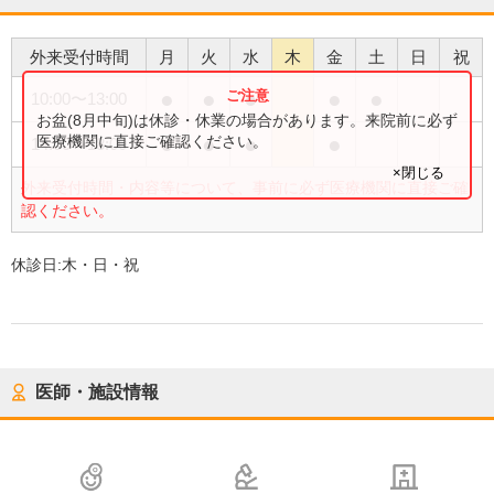
外来受付時間
月
火
水
木
金
土
日
祝
●
●
●
●
●
10:00
〜
13:00
お盆(8月中旬)は休診・休業の場合があります。来院前に必ず
●
●
●
●
医療機関に直接ご確認ください。
14:00
〜
18:00
×閉じる
外来受付時間・内容等について、事前に必ず医療機関に直接ご確
認ください。
休診日:
木・日・祝
医師・施設情報