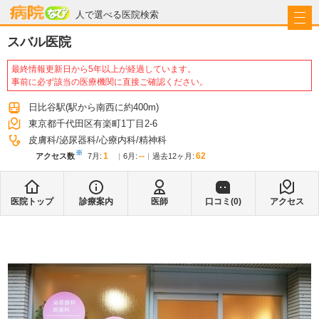
病院なび
人で選べる医院検索
スバル医院
最終情報更新日から5年以上が経過しています。
事前に必ず該当の医療機関に直接ご確認ください。
日比谷駅
(駅から
南西に約400m
)
東京都千代田区有楽町1丁目2-6
皮膚科
泌尿器科
心療内科
精神科
※
1
--
62
アクセス数
7月
:
6月
:
過去12ヶ月:
医院トップ
診療案内
医師
口コミ(
0
)
アクセス