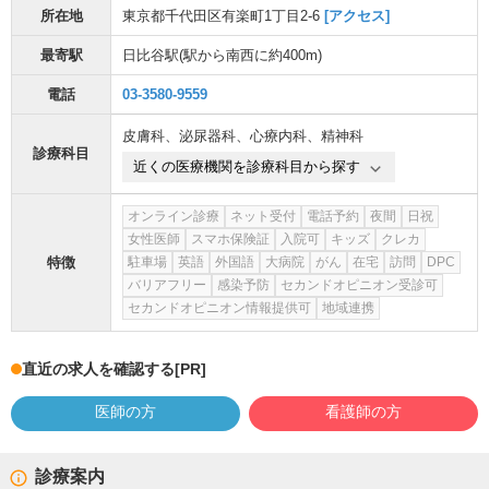
所在地
東京都千代田区有楽町1丁目2-6
[アクセス]
最寄駅
日比谷駅
(駅から
南西に約400m
)
電話
03-3580-9559
皮膚科
、
泌尿器科
、
心療内科
、
精神科
診療科目
近くの医療機関を診療科目から探す
オンライン診療
ネット受付
電話予約
夜間
日祝
女性医師
スマホ保険証
入院可
キッズ
クレカ
特徴
駐車場
英語
外国語
大病院
がん
在宅
訪問
DPC
バリアフリー
感染予防
セカンドオピニオン受診可
セカンドオピニオン情報提供可
地域連携
直近の求人を確認する
[PR]
医師の方
看護師の方
診療案内