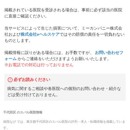
掲載されている医院を受診される場合は、事前に必ず該当の医院
に直接ご確認ください。
当サービスによって生じた損害について、ミーカンパニー株式会
社および
株式会社eヘルスケア
ではその賠償の責任を一切負わない
ものとします。
掲載情報に誤りがある場合には、お手数ですが、
お問い合わせフ
ォーム
からご連絡をいただけますようお願いいたします。
※お電話での対応は行っておりません
必ずお読みください
病気に関するご相談や各医院への個別のお問い合わせ・紹介な
どは受け付けておりません。
千代田区
の
スバル医院
情報
病院なび では、
東京都
千代田区
の
スバル医院
の
評判・求人・転職
情報を掲載していま
す。