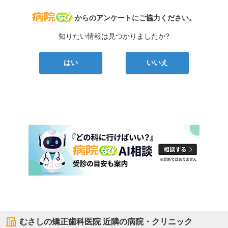
病院なび
からのアンケートにご協力ください。
知りたい情報は見つかりましたか?
はい
いいえ
むさしの矯正歯科医院
近隣の病院・クリニック