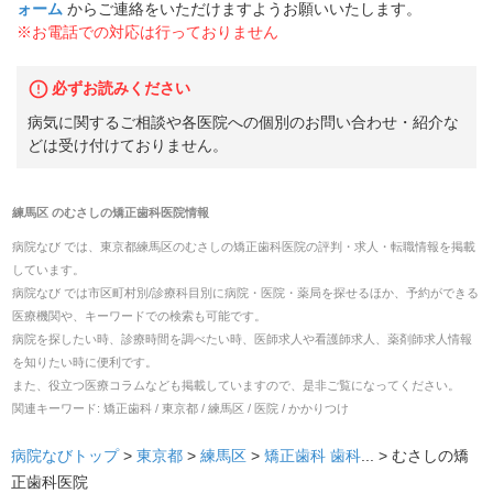
ォーム
からご連絡をいただけますようお願いいたします。
※お電話での対応は行っておりません
必ずお読みください
病気に関するご相談や各医院への個別のお問い合わせ・紹介な
どは受け付けておりません。
練馬区
の
むさしの矯正歯科医院
情報
病院なび では、
東京都
練馬区
の
むさしの矯正歯科医院
の
評判・求人・転職
情報を掲載
しています。
病院なび では市区町村別/診療科目別に病院・医院・薬局を探せるほか、予約ができる
医療機関や、キーワードでの検索も可能です。
病院を探したい時、診療時間を調べたい時、医師求人や看護師求人、薬剤師求人情報
を知りたい時に便利です。
また、役立つ医療コラムなども掲載していますので、是非ご覧になってください。
関連キーワード:
矯正歯科 / 東京都 / 練馬区 / 医院 / かかりつけ
病院なびトップ
>
東京都
>
練馬区
>
矯正歯科
歯科
... >
むさしの矯
正歯科医院