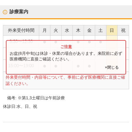
診療案内
外来受付時間
月
火
水
木
金
土
日
祝
●
●
●
●
●
9:30
〜
12:30
●
お盆(8月中旬)は休診・休業の場合があります。来院前に必ず
14:00
〜
16:00
医療機関に直接ご確認ください。
●
●
●
●
15:00
〜
19:00
×閉じる
外来受付時間・内容等について、事前に必ず医療機関に直接ご確
認ください。
備考:
※第1,3土曜日は午前診療
休診日:
水、日、祝