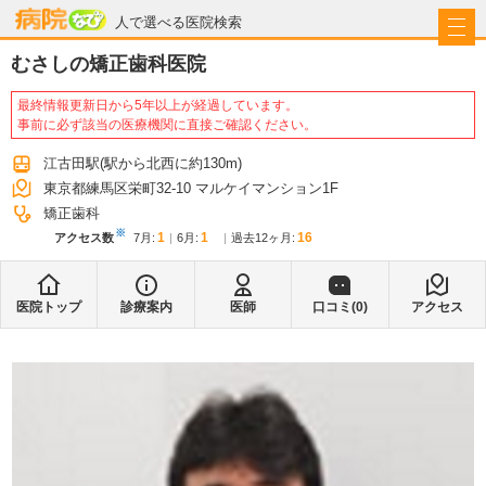
病院なび
人で選べる医院検索
むさしの矯正歯科医院
最終情報更新日から5年以上が経過しています。
事前に必ず該当の医療機関に直接ご確認ください。
江古田駅
(駅から
北西に約130m
)
東京都練馬区栄町32-10 マルケイマンション1F
矯正歯科
※
1
1
16
アクセス数
7月
:
6月
:
過去12ヶ月:
医院トップ
診療案内
医師
口コミ(
0
)
アクセス