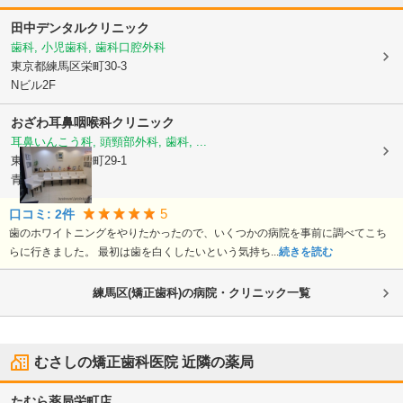
田中デンタルクリニック
歯科, 小児歯科, 歯科口腔外科
東京都練馬区
栄町30-3
Nビル2F
おざわ耳鼻咽喉科クリニック
耳鼻いんこう科, 頭頸部外科, 歯科, ...
東京都練馬区
栄町29-1
青山堂ビル2F
5
口コミ:
2
件
歯のホワイトニングをやりたかったので、いくつかの病院を事前に調べてこち
らに行きました。 最初は歯を白くしたいという気持ち...
続きを読む
練馬区(矯正歯科)の病院・クリニック一覧
むさしの矯正歯科医院
近隣の薬局
たむら薬局栄町店