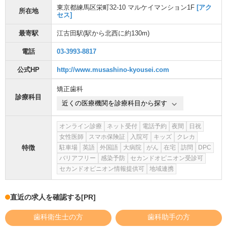
東京都練馬区栄町32-10 マルケイマンション1F
[アク
所在地
セス]
最寄駅
江古田駅
(駅から
北西に約130m
)
電話
03-3993-8817
公式HP
http://www.musashino-kyousei.com
矯正歯科
診療科目
近くの医療機関を診療科目から探す
オンライン診療
ネット受付
電話予約
夜間
日祝
女性医師
スマホ保険証
入院可
キッズ
クレカ
特徴
駐車場
英語
外国語
大病院
がん
在宅
訪問
DPC
バリアフリー
感染予防
セカンドオピニオン受診可
セカンドオピニオン情報提供可
地域連携
直近の求人を確認する
[PR]
歯科衛生士の方
歯科助手の方