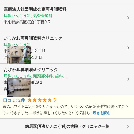
医療法人社団明成会
森耳鼻咽喉科
耳鼻いんこう科, 気管食道科
東京都練馬区
桜台1丁目9-5
いしかわ耳鼻咽喉科クリニック
耳鼻いんこう科
東京都板橋区
桜川2-1-11
グリーンパレス石川1F
おざわ耳鼻咽喉科クリニック
耳鼻いんこう科, 頭頸部外科, 歯科, ...
東京都練馬区
栄町29-1
青山堂ビル2F
5
口コミ:
2
件
歯のホワイトニングをやりたかったので、いくつかの病院を事前に調べてこち
らに行きました。 最初は歯を白くしたいという気持ち...
続きを読む
練馬区(耳鼻いんこう科)の病院・クリニック一覧