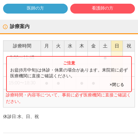
医師の方
看護師の方
診療案内
診療時間
月
火
水
木
金
土
日
祝
●
9:00
〜
11:45
●
●
●
●
お盆(8月中旬)は休診・休業の場合があります。来院前に必ず
9:30
〜
12:30
医療機関に直接ご確認ください。
●
●
●
●
15:00
〜
18:30
×閉じる
診療時間・内容等について、事前に必ず医療機関に直接ご確認く
ださい。
休診日:
水、日、祝