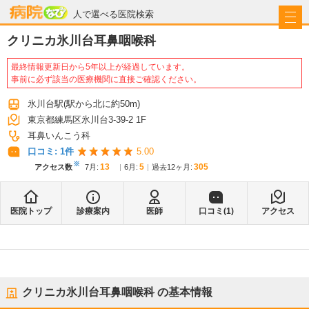
病院なび
人で選べる医院検索
クリニカ氷川台耳鼻咽喉科
最終情報更新日から5年以上が経過しています。
事前に必ず該当の医療機関に直接ご確認ください。
氷川台駅
(駅から
北に約50m
)
東京都練馬区氷川台3-39-2 1F
耳鼻いんこう科
口コミ:
1
件
5.00
※
13
5
305
アクセス数
7月
:
6月
:
過去12ヶ月:
医院トップ
診療案内
医師
口コミ(
1
)
アクセス
クリニカ氷川台耳鼻咽喉科
の基本情報