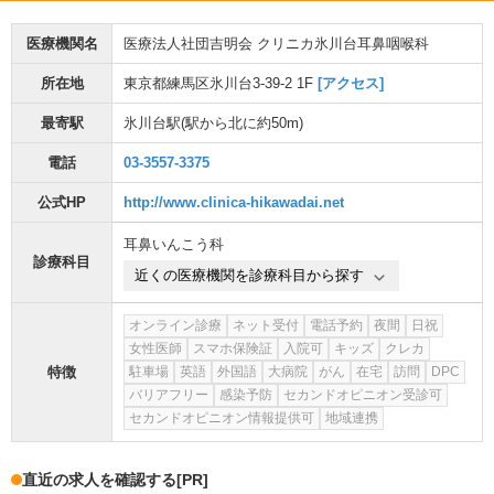
医療機関名
医療法人社団吉明会 クリニカ氷川台耳鼻咽喉科
所在地
東京都練馬区氷川台3-39-2 1F
[アクセス]
最寄駅
氷川台駅
(駅から
北に約50m
)
電話
03-3557-3375
公式HP
http://www.clinica-hikawadai.net
耳鼻いんこう科
診療科目
近くの医療機関を診療科目から探す
オンライン診療
ネット受付
電話予約
夜間
日祝
女性医師
スマホ保険証
入院可
キッズ
クレカ
特徴
駐車場
英語
外国語
大病院
がん
在宅
訪問
DPC
バリアフリー
感染予防
セカンドオピニオン受診可
セカンドオピニオン情報提供可
地域連携
直近の求人を確認する
[PR]