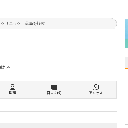
検索
成外科
医師
口コミ(
0
)
アクセス