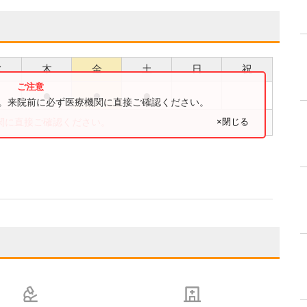
水
木
金
土
日
祝
●
●
●
●
す。来院前に必ず医療機関に直接ご確認ください。
×閉じる
関に直接ご確認ください。