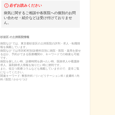
必ずお読みください
病気に関するご相談や各医院への個別のお問
い合わせ・紹介などは受け付けておりませ
ん。
杉並区
の
土持医院
情報
病院なび では、
東京都
杉並区
の
土持医院
の
評判・求人・転職
情
報を掲載しています。
病院なび では市区町村別/診療科目別に病院・医院・薬局を探せ
るほか、予約ができる医療機関や、キーワードでの検索も可能
です。
病院を探したい時、診療時間を調べたい時、医師求人や看護師
求人、薬剤師求人情報を知りたい時に便利です。
また、役立つ医療コラムなども掲載していますので、是非ご覧
になってください。
関連キーワード:
整形外科 / リハビリテーション科 / 皮膚科 / 内
科 / 医院 / かかりつけ