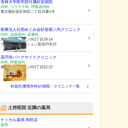
杏林大学医学部付属杉並病院
内科, リウマチ科, 呼吸器内科, ...
東京都杉並区
和田二丁目25番1号
医療法人社団めぐみ会
杉並堀ノ内クリニック
内科, 泌尿器科, 皮膚科, ...
東京都杉並区
堀ノ内2丁目29-14
ライオンズマンション新高円寺1F
高円寺パークサイドクリニック
内科, 呼吸器科
東京都杉並区
堀ノ内3丁目52-22
杉並区(整形外科)の病院・クリニック一覧
土持医院
近隣の薬局
ケミカル薬局 和田店
薬局