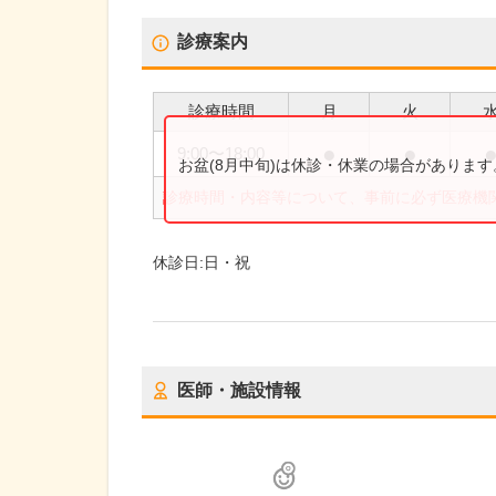
診療案内
診療時間
月
火
●
●
9:00
〜
18:00
お盆(8月中旬)は休診・休業の場合がありま
診療時間・内容等について、事前に必ず医療機
休診日:
日・祝
医師・施設情報