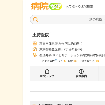
病院なび
人で選べる医院検索
土持医院
東高円寺駅
(駅から
南に約720m
)
東京都杉並区和田2丁目41番8号
整形外科
リハビリテーション科
皮膚科
内科
形
※
5
16
86
アクセス数
7月
:
6月
:
過去12ヶ月:
医院トップ
診療案内