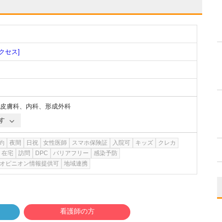
クセス]
皮膚科
、
内科
、
形成外科
す
約
夜間
日祝
女性医師
スマホ保険証
入院可
キッズ
クレカ
在宅
訪問
DPC
バリアフリー
感染予防
オピニオン情報提供可
地域連携
看護師の方