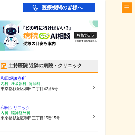
医療機関の皆様へ
土持医院
近隣の病院・クリニック
和田堀診療所
内科, 呼吸器科, 胃腸科, ...
東京都杉並区
和田二丁目42番5号
和田クリニック
内科, 脳神経外科
東京都杉並区
和田三丁目15番15号