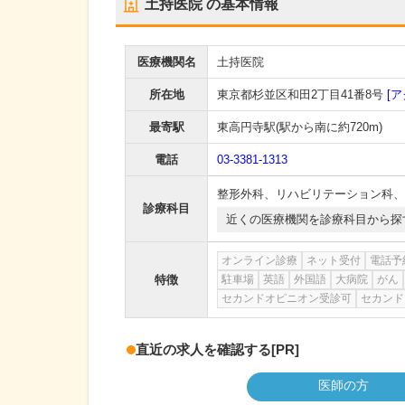
土持医院
の基本情報
医療機関名
土持医院
所在地
東京都杉並区和田2丁目41番8号
[ア
最寄駅
東高円寺駅
(駅から
南に約720m
)
電話
03-3381-1313
整形外科
、
リハビリテーション科
、
診療科目
近くの医療機関を診療科目から探
オンライン診療
ネット受付
電話予
特徴
駐車場
英語
外国語
大病院
がん
セカンドオピニオン受診可
セカンド
直近の求人を確認する
[PR]
医師の方