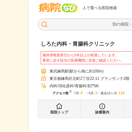
病院なび
人で選べる医院検索
しろた内科・胃腸科クリニック
最終情報更新日から5年以上が経過しています。
事前に必ず該当の医療機関に直接ご確認ください。
東武練馬駅
(駅から
南に約100m
)
東京都練馬区北町2丁目22-11 グランサンテ2階
内科
消化器科
胃腸科
肛門科
※
4
3
114
アクセス数
7月
:
6月
:
過去12ヶ月:
医院トップ
診療案内