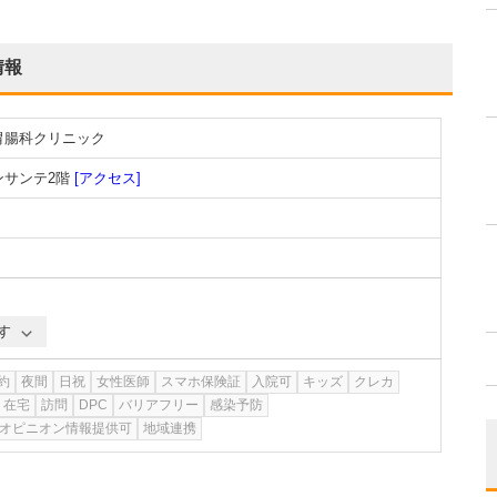
情報
胃腸科クリニック
ンサンテ2階
[アクセス]
す
約
夜間
日祝
女性医師
スマホ保険証
入院可
キッズ
クレカ
在宅
訪問
DPC
バリアフリー
感染予防
オピニオン情報提供可
地域連携