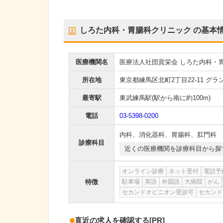
しろた内科・胃腸科クリニック
の基本
医療機関名
医療法人社団貢栄会 しろた内科・
所在地
東京都練馬区北町2丁目22-11 グラ
最寄駅
東武練馬駅
(駅から
南に約100m
)
電話
03-5398-0200
内科
、
消化器科
、
胃腸科
、
肛門科
診療科目
近くの医療機関を診療科目から探
オンライン診療
ネット受付
電話予
特徴
駐車場
英語
外国語
大病院
がん
セカンドオピニオン受診可
セカンド
直近の求人を確認する
[PR]