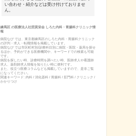
い合わせ・紹介などは受け付けておりませ
ん。
練馬区
の
医療法人社団貢栄会 しろた内科・胃腸科クリニック
情
報
病院なび では、
東京都
練馬区
の
しろた内科・胃腸科クリニック
の
評判・求人・転職
情報を掲載しています。
病院なび では市区町村別/診療科目別に病院・医院・薬局を探せ
るほか、予約ができる医療機関や、キーワードでの検索も可能
です。
病院を探したい時、診療時間を調べたい時、医師求人や看護師
求人、薬剤師求人情報を知りたい時に便利です。
また、役立つ医療コラムなども掲載していますので、是非ご覧
になってください。
関連キーワード:
内科 / 消化器科 / 胃腸科 / 肛門科 / クリニック /
かかりつけ