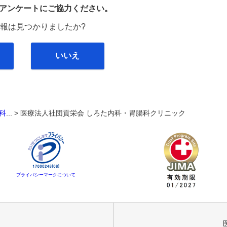
び
アンケートにご協力ください。
報は見つかりましたか?
いいえ
科
... >
医療法人社団貢栄会 しろた内科・胃腸科クリニック
プライバシーマークについて