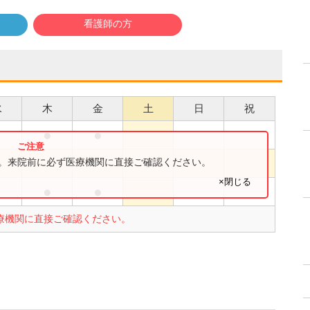
看護師の方
水
木
金
土
日
祝
●
●
●
す。来院前に必ず医療機関に直接ご確認ください。
×閉じる
●
●
療機関に直接ご確認ください。