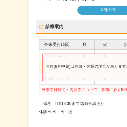
医師の方
診療案内
外来受付時間
月
火
●
●
9:00
〜
12:30
お盆(8月中旬)は休診・休業の場合がありま
9:00
〜
13:30
●
●
15:00
〜
18:30
外来受付時間・内容等について、事前に必ず医
備考:
土曜13:30まで 臨時休診あり
休診日:
水・日・祝