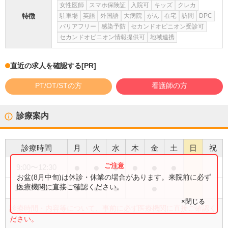
女性医師
スマホ保険証
入院可
キッズ
クレカ
特徴
駐車場
英語
外国語
大病院
がん
在宅
訪問
DPC
バリアフリー
感染予防
セカンドオピニオン受診可
セカンドオピニオン情報提供可
地域連携
直近の求人を確認する
[PR]
PT/OT/STの方
看護師の方
診療案内
診療時間
月
火
水
木
金
土
日
祝
●
●
●
●
●
●
9:00
〜
12:30
お盆(8月中旬)は休診・休業の場合があります。来院前に必ず
●
●
●
●
医療機関に直接ご確認ください。
16:30
〜
19:30
×閉じる
診療時間・内容等について、事前に必ず医療機関に直接ご確認く
ださい。