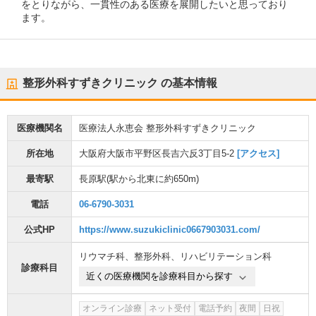
をとりながら、一貫性のある医療を展開したいと思っており
ます。
整形外科すずきクリニック
の基本情報
医療機関名
医療法人永恵会 整形外科すずきクリニック
所在地
大阪府大阪市平野区長吉六反3丁目5-2
[アクセス]
最寄駅
長原駅
(駅から
北東に約650m
)
電話
06-6790-3031
公式HP
https://www.suzukiclinic0667903031.com/
リウマチ科
、
整形外科
、
リハビリテーション科
診療科目
近くの医療機関を診療科目から探す
オンライン診療
ネット受付
電話予約
夜間
日祝