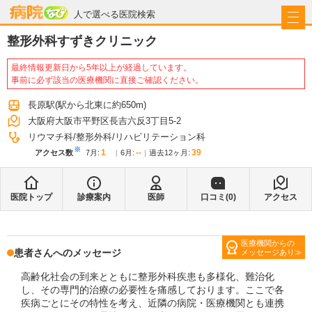
病院なび
人で選べる医院検索
整形外科すずきクリニック
最終情報更新日から5年以上が経過しています。
事前に必ず該当の医療機関に直接ご確認ください。
長原駅
(駅から
北東に約650m
)
大阪府大阪市平野区長吉六反3丁目5-2
リウマチ科
整形外科
リハビリテーション科
※
1
--
39
アクセス数
7月
:
6月
:
過去12ヶ月:
医院トップ
診療案内
医師
口コミ(
0
)
アクセス
医療機関からの
患者さんへのメッセージ
メッセージあり
高齢化社会の到来とともに整形外科疾患も多様化、難治化
し、その専門的治療の必要性を痛感しております。ここで各
疾病ごとにその特性を考え、近隣の病院・医療機関とも連携