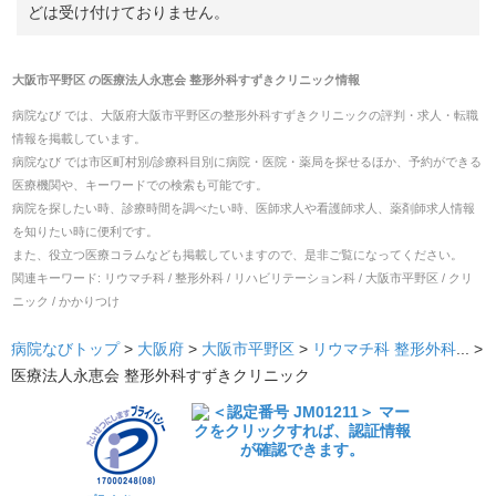
どは受け付けておりません。
大阪市平野区
の
医療法人永恵会 整形外科すずきクリニック
情報
病院なび では、
大阪府
大阪市平野区
の
整形外科すずきクリニック
の
評判・求人・転職
情報を掲載しています。
病院なび では市区町村別/診療科目別に病院・医院・薬局を探せるほか、予約ができる
医療機関や、キーワードでの検索も可能です。
病院を探したい時、診療時間を調べたい時、医師求人や看護師求人、薬剤師求人情報
を知りたい時に便利です。
また、役立つ医療コラムなども掲載していますので、是非ご覧になってください。
関連キーワード:
リウマチ科 / 整形外科 / リハビリテーション科 / 大阪市平野区 / クリ
ニック / かかりつけ
病院なびトップ
>
大阪府
>
大阪市平野区
>
リウマチ科
整形外科
... >
医療法人永恵会 整形外科すずきクリニック