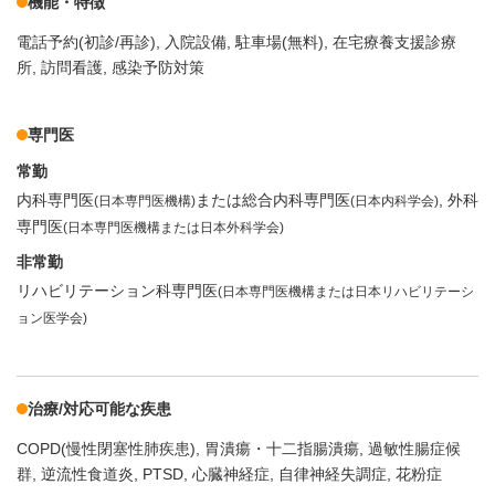
機能・特徴
電話予約(初診/再診)
入院設備
駐車場(無料)
在宅療養支援診療
所
訪問看護
感染予防対策
専門医
常勤
内科専門医
または総合内科専門医
外科
(日本専門医機構)
(日本内科学会)
専門医
(日本専門医機構または日本外科学会)
非常勤
リハビリテーション科専門医
(日本専門医機構または日本リハビリテーシ
ョン医学会)
治療/対応可能な疾患
COPD(慢性閉塞性肺疾患)
胃潰瘍・十二指腸潰瘍
過敏性腸症候
群
逆流性食道炎
PTSD
心臓神経症
自律神経失調症
花粉症