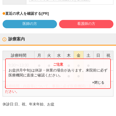
直近の求人を確認する
[PR]
医師の方
看護師の方
診療案内
診療時間
月
火
水
木
金
土
日
祝
●
●
●
●
●
●
9:30
〜
13:30
お盆(8月中旬)は休診・休業の場合があります。来院前に必ず
●
●
●
●
●
医療機関に直接ご確認ください。
17:30
〜
19:30
×閉じる
診療時間・内容等について、事前に必ず医療機関に直接ご確認く
ださい。
休診日:
日、祝、年末年始、お盆