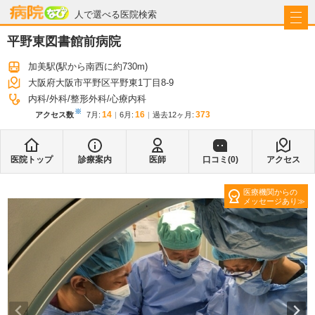
病院なび
人で選べる医院検索
平野東図書館前病院
加美駅
(駅から
南西に約730m
)
大阪府大阪市平野区平野東1丁目8-9
内科
外科
整形外科
心療内科
※
14
16
373
アクセス数
7月
:
6月
:
過去12ヶ月:
医院トップ
診療案内
医師
口コミ(
0
)
アクセス
医療機関からの
メッセージあり