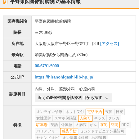
平野東図書館前病院
の基本情報
医療機関名
平野東図書館前病院
院長
三木 康彰
所在地
大阪府大阪市平野区平野東1丁目8-9
[アクセス]
最寄駅
加美駅
(駅から
南西に約730m
)
電話
06-6791-5000
公式HP
https://hiranohigashi-lib-hp.jp/
内科
、
外科
、
整形外科
、
心療内科
診療科目
近くの医療機関を診療科目から探す
オンライン診療
ネット受付
電話予約
夜間
日祝
女性医師
スマホ保険証
入院可
キッズ
クレカ
特徴
駐車場
英語
外国語
大病院
がん
在宅
訪問
DPC
バリアフリー
感染予防
セカンドオピニオン受診可
セカンドオピニオン情報提供可
地域連携