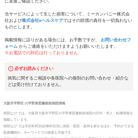
に直接ご確認ください。
当サービスによって生じた損害について、ミーカンパニー株式会
社および
株式会社eヘルスケア
ではその賠償の責任を一切負わない
ものとします。
掲載情報に誤りがある場合には、お手数ですが、
お問い合わせフ
ォーム
からご連絡をいただけますようお願いいたします。
※お電話での対応は行っておりません
必ずお読みください
病気に関するご相談や各医院への個別のお問い合わせ・紹介な
どは受け付けておりません。
大阪市平野区
の
平野東図書館前病院
情報
病院なび では、
大阪府
大阪市平野区
の
平野東図書館前病院
の
評判・求人・転職
情報を
掲載しています。
病院なび では市区町村別/診療科目別に病院・医院・薬局を探せるほか、予約ができる
医療機関や、キーワードでの検索も可能です。