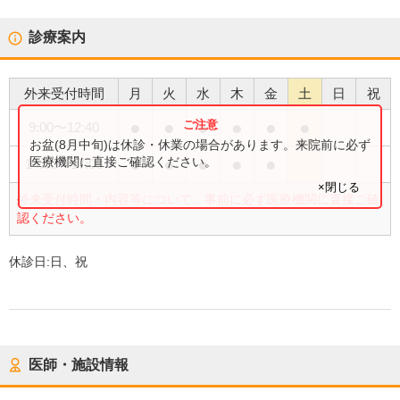
診療案内
外来受付時間
月
火
水
木
金
土
日
祝
●
●
●
●
●
●
9:00
〜
12:40
お盆(8月中旬)は休診・休業の場合があります。来院前に必ず
●
●
●
●
●
医療機関に直接ご確認ください。
14:00
〜
17:00
×閉じる
外来受付時間・内容等について、事前に必ず医療機関に直接ご確
認ください。
休診日:
日、祝
医師・施設情報