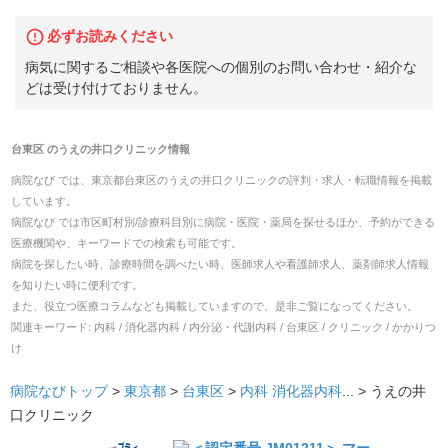
必ずお読みください
病気に関するご相談や各医院への個別のお問い合わせ・紹介な
どは受け付けておりません。
台東区
の
うえの井口クリニック
情報
病院なび では、
東京都
台東区
の
うえの井口クリニック
の
評判・求人・転職
情報を掲載
しています。
病院なび では市区町村別/診療科目別に病院・医院・薬局を探せるほか、予約ができる
医療機関や、キーワードでの検索も可能です。
病院を探したい時、診療時間を調べたい時、医師求人や看護師求人、薬剤師求人情報
を知りたい時に便利です。
また、役立つ医療コラムなども掲載していますので、是非ご覧になってください。
関連キーワード:
内科 / 消化器内科 / 内分泌・代謝内科 / 台東区 / クリニック / かかりつ
け
病院なびトップ
>
東京都
>
台東区
>
内科
消化器内科
... >
うえの井
口クリニック