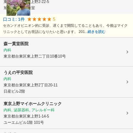
東京都台東区
東上野2-22-5
旭ビル1階101号室
5
口コミ:
1
件
セカンドオピニオン的に受診、遅くまで開院してることもあり、今後はマイク
リニックとしてお世話になりたいと思います。 201...
続きを読む
森一貫堂医院
内科
東京都台東区
東上野二丁目10番10号
うえの平安医院
内科
東京都台東区
東上野2丁目20-11
日産ビル2階
東京上野マイホームクリニック
内科, 泌尿器科, アレルギー科
東京都台東区
東上野1-14-5
ユーエムビル1階 101号