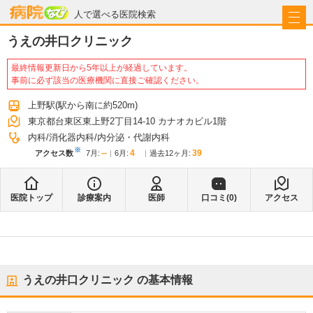
病院なび
人で選べる医院検索
うえの井口クリニック
最終情報更新日から5年以上が経過しています。
事前に必ず該当の医療機関に直接ご確認ください。
上野駅
(駅から
南に約520m
)
東京都台東区東上野2丁目14-10 カナオカビル1階
内科
消化器内科
内分泌・代謝内科
※
--
4
39
アクセス数
7月
:
6月
:
過去12ヶ月:
医院トップ
診療案内
医師
口コミ(
0
)
アクセス
うえの井口クリニック
の基本情報