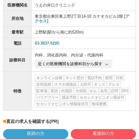
医療機関名
うえの井口クリニック
東京都台東区東上野2丁目14-10 カナオカビル1階
[ア
所在地
クセス]
最寄駅
上野駅
(駅から
南に約520m
)
電話
03-3837-5220
内科
、
消化器内科
、
内分泌・代謝内科
診療科目
近くの医療機関を診療科目から探す
オンライン診療
ネット受付
電話予約
夜間
日祝
女性医師
スマホ保険証
入院可
キッズ
クレカ
特徴
駐車場
英語
外国語
大病院
がん
在宅
訪問
DPC
バリアフリー
感染予防
セカンドオピニオン受診可
セカンドオピニオン情報提供可
地域連携
直近の求人を確認する
[PR]
医師の方
看護師の方