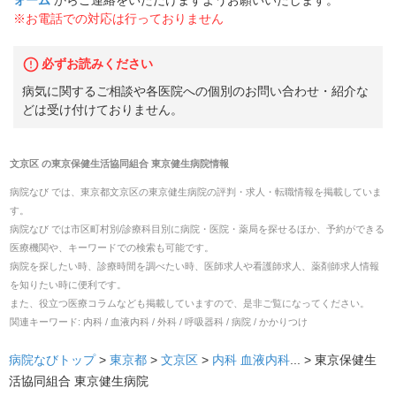
ォーム
からご連絡をいただけますようお願いいたします。
※お電話での対応は行っておりません
必ずお読みください
病気に関するご相談や各医院への個別のお問い合わせ・紹介な
どは受け付けておりません。
文京区
の
東京保健生活協同組合 東京健生病院
情報
病院なび では、
東京都
文京区
の
東京健生病院
の
評判・求人・転職
情報を掲載していま
す。
病院なび では市区町村別/診療科目別に病院・医院・薬局を探せるほか、予約ができる
医療機関や、キーワードでの検索も可能です。
病院を探したい時、診療時間を調べたい時、医師求人や看護師求人、薬剤師求人情報
を知りたい時に便利です。
また、役立つ医療コラムなども掲載していますので、是非ご覧になってください。
関連キーワード:
内科 / 血液内科 / 外科 / 呼吸器科 / 病院 / かかりつけ
病院なびトップ
>
東京都
>
文京区
>
内科
血液内科
... >
東京保健生
活協同組合 東京健生病院