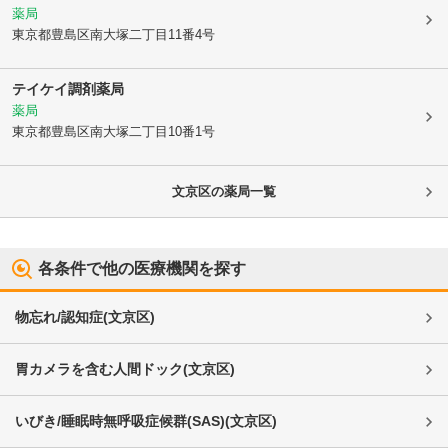
薬局
東京都豊島区
南大塚二丁目11番4号
テイケイ調剤薬局
薬局
東京都豊島区
南大塚二丁目10番1号
文京区
の薬局一覧
各条件で他の医療機関を探す
物忘れ/認知症
(
文京区
)
胃カメラを含む人間ドック
(
文京区
)
いびき/睡眠時無呼吸症候群(SAS)
(
文京区
)