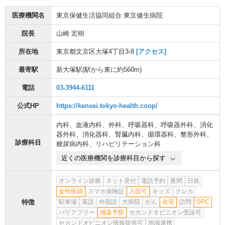
医療機関名
東京保健生活協同組合 東京健生病院
院長
山崎 宏樹
所在地
東京都文京区大塚4丁目3-8
[アクセス]
最寄駅
新大塚駅
(駅から
東に約560m
)
電話
03-3944-6111
公式HP
https://kensei.tokyo-health.coop/
内科
、
血液内科
、
外科
、
呼吸器科
、
呼吸器外科
、
消化
器外科
、
消化器科
、
腎臓内科
、
循環器科
、
整形外科
、
診療科目
糖尿病内科
、
リハビリテーション科
近くの医療機関を診療科目から探す
オンライン診療
ネット受付
電話予約
夜間
日祝
女性医師
スマホ保険証
入院可
キッズ
クレカ
特徴
駐車場
英語
外国語
大病院
がん
在宅
訪問
DPC
バリアフリー
感染予防
セカンドオピニオン受診可
セカンドオピニオン情報提供可
地域連携