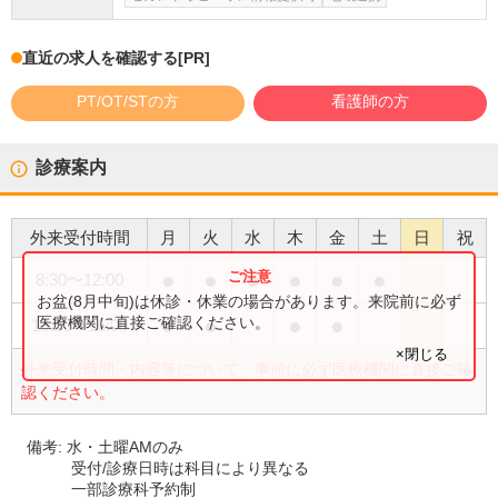
直近の求人を確認する
[PR]
PT/OT/STの方
看護師の方
診療案内
外来受付時間
月
火
水
木
金
土
日
祝
●
●
●
●
●
●
8:30
〜
12:00
お盆(8月中旬)は休診・休業の場合があります。来院前に必ず
●
●
●
●
医療機関に直接ご確認ください。
13:30
〜
16:00
×閉じる
外来受付時間・内容等について、事前に必ず医療機関に直接ご確
認ください。
備考:
水・土曜AMのみ
受付/診療日時は科目により異なる
一部診療科予約制