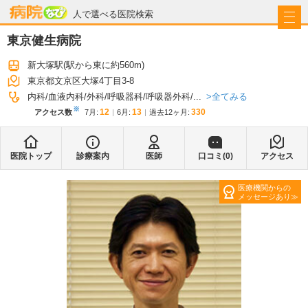
病院なび
人で選べる医院検索
東京健生病院
新大塚駅
(駅から
東に約560m
)
東京都文京区大塚4丁目3-8
全てみる
内科
血液内科
外科
呼吸器科
呼吸器外科
...
※
12
13
330
アクセス数
7月
:
6月
:
過去12ヶ月:
医院トップ
診療案内
医師
口コミ(
0
)
アクセス
医療機関からの
メッセージあり