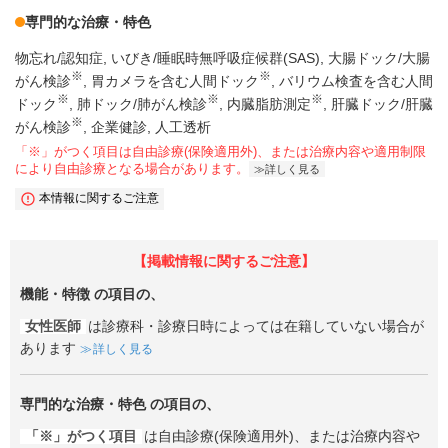
専門的な治療・特色
物忘れ/認知症
いびき/睡眠時無呼吸症候群(SAS)
大腸ドック/大腸
※
※
がん検診
胃カメラを含む人間ドック
バリウム検査を含む人間
※
※
※
ドック
肺ドック/肺がん検診
内臓脂肪測定
肝臓ドック/肝臓
※
がん検診
企業健診
人工透析
「※」がつく項目は自由診療(保険適用外)、または治療内容や適用制限
により自由診療となる場合があります。
詳しく見る
本情報に関するご注意
【掲載情報に関するご注意】
機能・特徴
の項目の、
女性医師
は診療科・診療日時によっては在籍していない場合が
あります
詳しく見る
専門的な治療・特色
の項目の、
「※」がつく項目
は自由診療(保険適用外)、または治療内容や