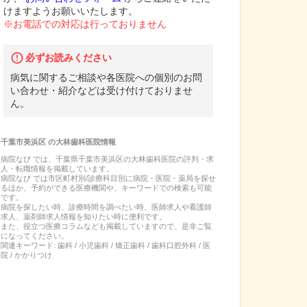
けますようお願いいたします。
※お電話での対応は行っておりません
必ずお読みください
病気に関するご相談や各医院への個別のお問
い合わせ・紹介などは受け付けておりませ
ん。
千葉市美浜区
の
大林歯科医院
情報
病院なび では、
千葉県
千葉市美浜区
の
大林歯科医院
の
評判・求
人・転職
情報を掲載しています。
病院なび では市区町村別/診療科目別に病院・医院・薬局を探せ
るほか、予約ができる医療機関や、キーワードでの検索も可能
です。
病院を探したい時、診療時間を調べたい時、医師求人や看護師
求人、薬剤師求人情報を知りたい時に便利です。
また、役立つ医療コラムなども掲載していますので、是非ご覧
になってください。
関連キーワード:
歯科 / 小児歯科 / 矯正歯科 / 歯科口腔外科 / 医
院 / かかりつけ