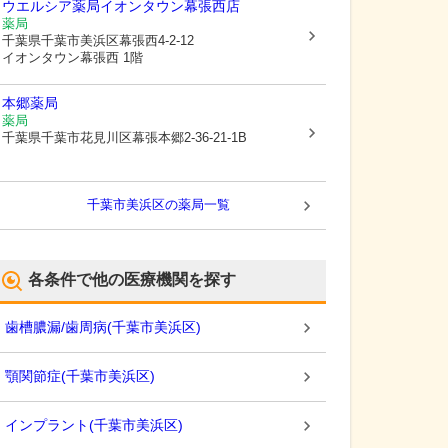
ウエルシア薬局イオンタウン幕張西店
薬局
千葉県千葉市美浜区
幕張西4-2-12
イオンタウン幕張西 1階
本郷薬局
薬局
千葉県千葉市花見川区
幕張本郷2-36-21-1B
千葉市美浜区
の薬局一覧
各条件で他の医療機関を探す
歯槽膿漏/歯周病
(
千葉市美浜区
)
顎関節症
(
千葉市美浜区
)
インプラント
(
千葉市美浜区
)