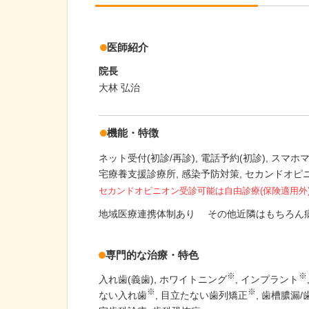
医師紹介
院長
大林 弘治
機能・特徴
ネット受付(初診/再診)
電話予約(初診)
スマホ
宅療養支援診療所
感染予防対策
セカンドオピ
セカンドオピニオン受診可能
は自由診療(保険適用外
地域医療連携体制あり
その他近隣はもちろん
専門的な治療・特色
※
※
入れ歯(義歯)
ホワイトニング
インプラント
※
※
ない入れ歯
目立たない歯列矯正
歯槽膿漏/