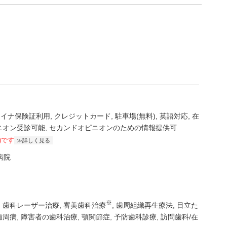
マイナ保険証利用
クレジットカード
駐車場(無料)
英語対応
在
ニオン受診可能
セカンドオピニオンのための情報提供可
)です
詳しく見る
病院
※
歯科レーザー治療
審美歯科治療
歯周組織再生療法
目立た
歯周病
障害者の歯科治療
顎関節症
予防歯科診療
訪問歯科/在