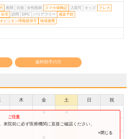
約
夜間
日祝
女性医師
スマホ保険証
入院可
キッズ
クレカ
在宅
訪問
DPC
バリアフリー
感染予防
オピニオン情報提供可
地域連携
歯科助手の方
水
木
金
土
日
祝
●
●
●
●
す。来院前に必ず医療機関に直接ご確認ください。
×閉じる
●
●