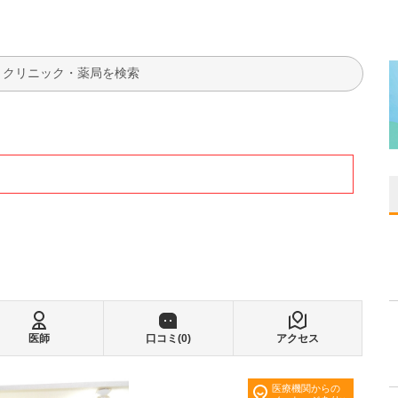
検索
医師
口コミ(
0
)
アクセス
医療機関からの