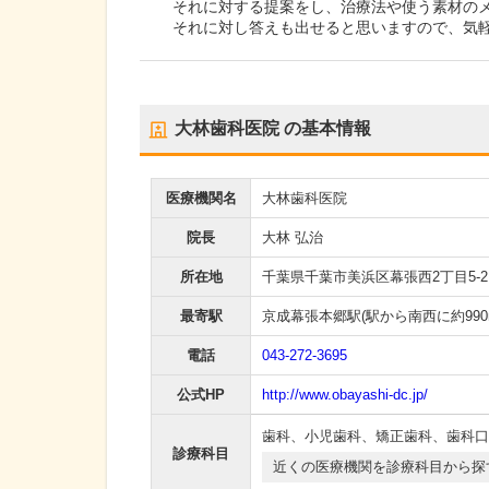
それに対する提案をし、治療法や使う素材の
それに対し答えも出せると思いますので、気
大林歯科医院
の基本情報
医療機関名
大林歯科医院
院長
大林 弘治
所在地
千葉県千葉市美浜区幕張西2丁目5-2
最寄駅
京成幕張本郷駅
(駅から
南西に約990
電話
043-272-3695
公式HP
http://www.obayashi-dc.jp/
歯科
、
小児歯科
、
矯正歯科
、
歯科口
診療科目
近くの医療機関を診療科目から探