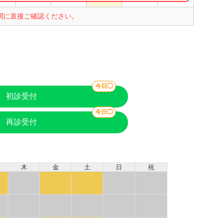
関に直接ご確認ください。
今日◯
初診受付
今日◯
再診受付
木
金
土
日
祝