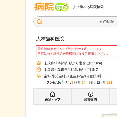
病院なび
人で選べる医院検索
大林歯科医院
最終情報更新日から5年以上が経過しています。
事前に必ず該当の医療機関に直接ご確認ください。
京成幕張本郷駅
(駅から
南西に約990m
)
千葉県千葉市美浜区幕張西2丁目5-2
歯科
小児歯科
矯正歯科
歯科口腔外科
※
8
14
231
アクセス数
7月
:
6月
:
過去12ヶ月:
医院トップ
診療案内