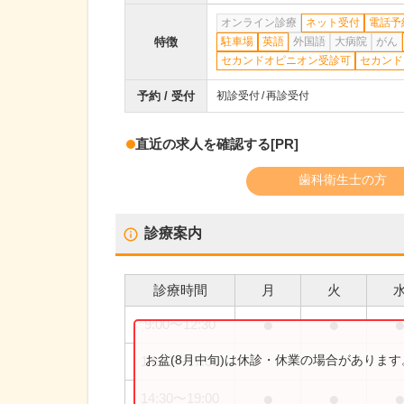
オンライン診療
ネット受付
電話予
特徴
駐車場
英語
外国語
大病院
がん
セカンドオピニオン受診可
セカンド
予約 / 受付
初診受付
再診受付
直近の求人を確認する
[PR]
歯科衛生士の方
診療案内
診療時間
月
火
●
●
9:00
〜
12:30
お盆(8月中旬)は休診・休業の場合がありま
14:30
〜
17:00
●
●
14:30
〜
19:00