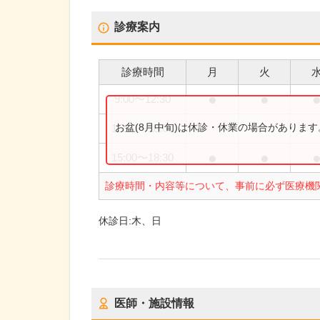
診療案内
診療時間
月
火
●
●
9:00
〜
12:30
お盆(8月中旬)は休診・休業の場合がありま
15:00
〜
18:00
●
●
15:00
〜
18:30
診療時間・内容等について、事前に必ず医療機
休診日:
木、日
医師・施設情報