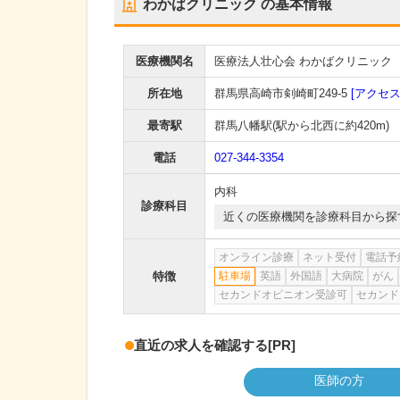
わかばクリニック
の基本情報
医療機関名
医療法人壮心会 わかばクリニック
所在地
群馬県高崎市剣崎町249-5
[アクセス
最寄駅
群馬八幡駅
(駅から
北西に約420m
)
電話
027-344-3354
内科
診療科目
近くの医療機関を診療科目から探
オンライン診療
ネット受付
電話予
特徴
駐車場
英語
外国語
大病院
がん
セカンドオピニオン受診可
セカンド
直近の求人を確認する
[PR]
医師の方