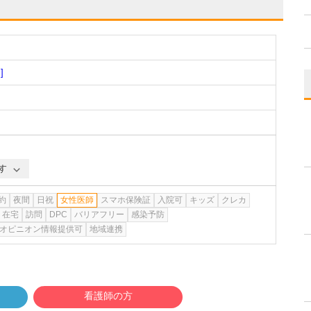
]
す
約
夜間
日祝
女性医師
スマホ保険証
入院可
キッズ
クレカ
在宅
訪問
DPC
バリアフリー
感染予防
オピニオン情報提供可
地域連携
看護師の方