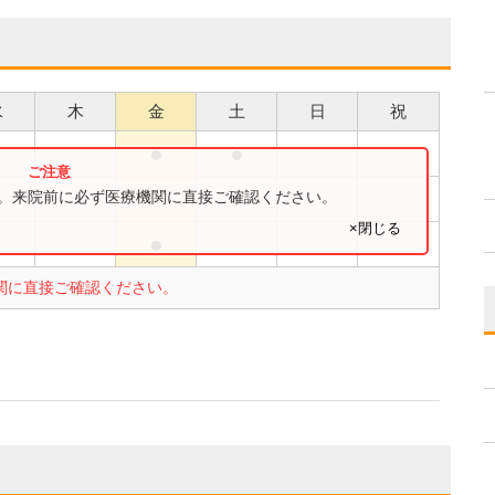
水
木
金
土
日
祝
●
●
●
●
す。来院前に必ず医療機関に直接ご確認ください。
×閉じる
●
●
関に直接ご確認ください。