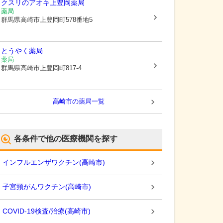
クスリのアオキ上豊岡薬局
薬局
群馬県高崎市
上豊岡町578番地5
とうやく薬局
薬局
群馬県高崎市
上豊岡町817-4
高崎市
の薬局一覧
各条件で他の医療機関を探す
インフルエンザワクチン
(
高崎市
)
子宮頸がんワクチン
(
高崎市
)
COVID-19検査/治療
(
高崎市
)