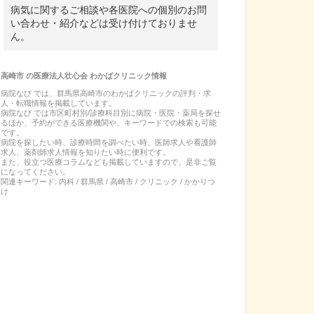
病気に関するご相談や各医院への個別のお問
い合わせ・紹介などは受け付けておりませ
ん。
高崎市
の
医療法人壮心会 わかばクリニック
情報
病院なび では、
群馬県
高崎市
の
わかばクリニック
の
評判・求
人・転職
情報を掲載しています。
病院なび では市区町村別/診療科目別に病院・医院・薬局を探せ
るほか、予約ができる医療機関や、キーワードでの検索も可能
です。
病院を探したい時、診療時間を調べたい時、医師求人や看護師
求人、薬剤師求人情報を知りたい時に便利です。
また、役立つ医療コラムなども掲載していますので、是非ご覧
になってください。
関連キーワード:
内科 / 群馬県 / 高崎市 / クリニック / かかりつ
け