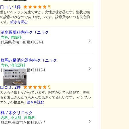
5
口コミ:
1
件
優しいベテラン先生ですが、女性は聴診器せず、症状と喉
の診察のみなのでありがたいです。診療費もいつも良心的
です。
続きを読む
清水胃腸科内科クリニック
内科, 胃腸科
群馬県高崎市
町屋町627-1
群馬八幡消化器内科クリニック
内科, 消化器科
群馬県高崎市
八幡町1112-1
5
口コミ:
2
件
大人も子供もかかっています。院内がとても綺麗で、先生
も看護士さんたちもみんな気さくで優しいです。 インフル
エンザの検査を...
続きを読む
桃ノ木クリニック
内科, 小児科, 皮膚科
群馬県高崎市
八幡町1067-4