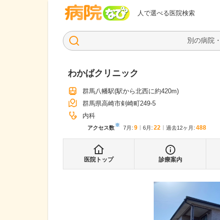
病院なび
人で選べる医院検索
わかばクリニック
群馬八幡駅
(駅から
北西に約420m
)
群馬県高崎市剣崎町249-5
内科
※
9
22
488
アクセス数
7月
:
6月
:
過去12ヶ月:
医院トップ
診療案内