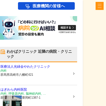
医療機関の皆様へ
わかばクリニック
近隣の病院・クリニ
ック
医療法人光緑会
やわたクリニック
内科
群馬県高崎市
八幡町421
はぎわら内科医院
内科, 呼吸器内科, 脳神経内科, ...
群馬県高崎市
下豊岡町1387-1