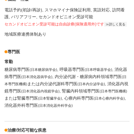
電話予約(初診/再診)
スマホマイナ保険証利用
英語対応
訪問看
護
バリアフリー
セカンドオピニオン受診可能
セカンドオピニオン受診可能
は自由診療(保険適用外)です
詳しく見る
地域医療連携体制あり
専門医
常勤
糖尿病専門医
呼吸器専門医
消化器
(日本糖尿病学会)
(日本呼吸器学会)
病専門医
内分泌代謝・糖尿病内科領域専門医
(日本消化器病学会)
(日
または内分泌代謝科専門医
消化器内視
本専門医機構)
(日本内分泌学会)
鏡専門医
腎臓内科領域専門医
(日本消化器内視鏡学会)
(日本専門医機構)
または腎臓専門医
心療内科専門医
(日本腎臓学会)
(日本心療内科学会)
消化器外科専門医
(日本消化器外科学会)
治療/対応可能な疾患