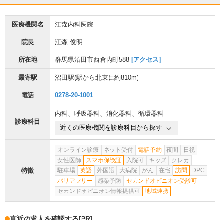
医療機関名
江森内科医院
院長
江森 俊明
所在地
群馬県沼田市西倉内町588
[アクセス]
最寄駅
沼田駅
(駅から
北東に約810m
)
電話
0278-20-1001
内科
、
呼吸器科
、
消化器科
、
循環器科
診療科目
近くの医療機関を診療科目から探す
オンライン診療
ネット受付
電話予約
夜間
日祝
女性医師
スマホ保険証
入院可
キッズ
クレカ
特徴
駐車場
英語
外国語
大病院
がん
在宅
訪問
DPC
バリアフリー
感染予防
セカンドオピニオン受診可
セカンドオピニオン情報提供可
地域連携
直近の求人を確認する
[PR]