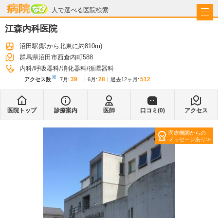
病院なび
人で選べる医院検索
江森内科医院
沼田駅
(駅から
北東に約810m
)
群馬県沼田市西倉内町588
内科
呼吸器科
消化器科
循環器科
※
39
28
512
アクセス数
7月
:
6月
:
過去12ヶ月:
医院トップ
診療案内
医師
口コミ(
0
)
アクセス
医療機関からの
メッセージあり