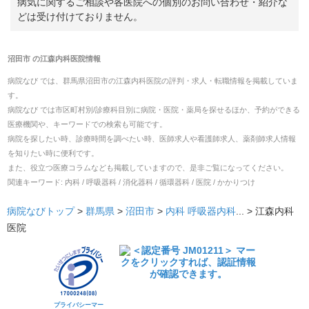
病気に関するご相談や各医院への個別のお問い合わせ・紹介な
どは受け付けておりません。
沼田市
の
江森内科医院
情報
病院なび では、
群馬県
沼田市
の
江森内科医院
の
評判・求人・転職
情報を掲載していま
す。
病院なび では市区町村別/診療科目別に病院・医院・薬局を探せるほか、予約ができる
医療機関や、キーワードでの検索も可能です。
病院を探したい時、診療時間を調べたい時、医師求人や看護師求人、薬剤師求人情報
を知りたい時に便利です。
また、役立つ医療コラムなども掲載していますので、是非ご覧になってください。
関連キーワード:
内科 / 呼吸器科 / 消化器科 / 循環器科 / 医院 / かかりつけ
病院なびトップ
>
群馬県
>
沼田市
>
内科
呼吸器内科
... >
江森内科
医院
プライバシーマー