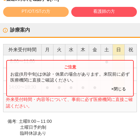
PT/OT/STの方
看護師の方
診療案内
外来受付時間
月
火
水
木
金
土
日
祝
●
8:00
〜
11:00
●
●
●
●
●
お盆(8月中旬)は休診・休業の場合があります。来院前に必ず
8:30
〜
12:30
医療機関に直接ご確認ください。
●
●
●
●
●
14:00
〜
18:30
×閉じる
外来受付時間・内容等について、事前に必ず医療機関に直接ご確
認ください。
備考:
土曜8:00～11:00
土曜日予約制
臨時休診あり