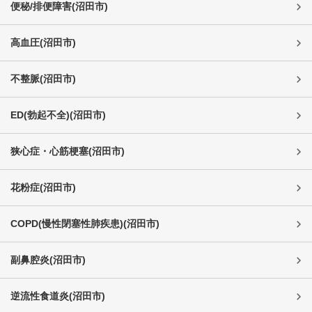
便秘/排便障害
(
沼田市
)
高血圧
(
沼田市
)
不整脈
(
沼田市
)
ED(勃起不全)
(
沼田市
)
狭心症・心筋梗塞
(
沼田市
)
花粉症
(
沼田市
)
COPD(慢性閉塞性肺疾患)
(
沼田市
)
副鼻腔炎
(
沼田市
)
逆流性食道炎
(
沼田市
)