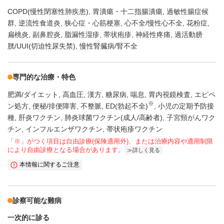
COPD(慢性閉塞性肺疾患)
胃潰瘍・十二指腸潰瘍
過敏性腸症候
群
逆流性食道炎
狭心症・心筋梗塞
心不全/慢性心不全
花粉症
扁桃炎
副鼻腔炎
脂漏性湿疹
帯状疱疹
神経性疼痛
過活動膀
胱/UUI(切迫性尿失禁)
慢性腎臓病/腎不全
専門的な治療・特色
肥満/ダイエット
高血圧
漢方
糖尿病
喘息
胃内視鏡検査
エピペ
※
ン処方
便秘/排便障害
不整脈
ED(勃起不全)
小児の定期予防接
種
肝炎ワクチン
肺炎球菌ワクチン(成人/高齢者)
子宮頸がんワク
チン
インフルエンザワクチン
帯状疱疹ワクチン
「※」がつく項目は自由診療(保険適用外)、または治療内容や適用制限
により自由診療となる場合があります。
詳しく見る
本情報に関するご注意
診察可能な難病
一次的に診る