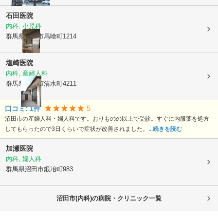
石田医院
内科, 小児科
群馬県沼田市
馬喰町1214
塩崎医院
内科, 産婦人科
群馬県沼田市
清水町4211
5
口コミ:
1
件
沼田市の産婦人科・婦人科です。おりものの以上で受診。すぐに内服薬を処方
してもらったので3日くらいで症状が改善されました。...
続きを読む
加瀬医院
内科, 婦人科
群馬県沼田市
鍛冶町983
沼田市(内科)の病院・クリニック一覧