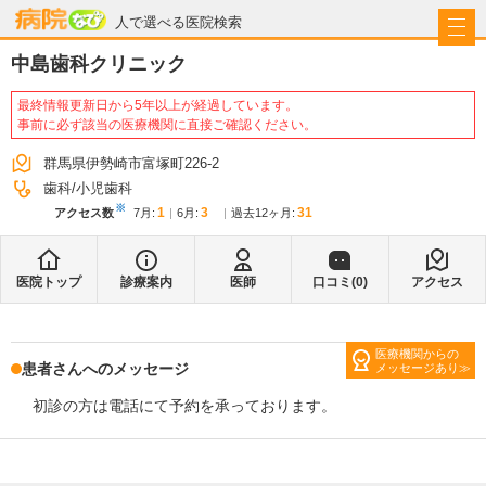
病院なび
人で選べる医院検索
中島歯科クリニック
最終情報更新日から5年以上が経過しています。
事前に必ず該当の医療機関に直接ご確認ください。
群馬県伊勢崎市富塚町226-2
歯科
小児歯科
※
1
3
31
アクセス数
7月
:
6月
:
過去12ヶ月:
医院トップ
診療案内
医師
口コミ(
0
)
アクセス
医療機関からの
患者さんへのメッセージ
メッセージあり
初診の方は電話にて予約を承っております。