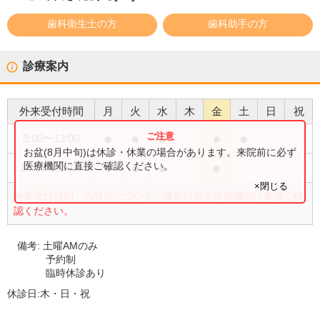
歯科衛生士の方
歯科助手の方
診療案内
外来受付時間
月
火
水
木
金
土
日
祝
●
●
●
●
●
9:00
〜
13:00
お盆(8月中旬)は休診・休業の場合があります。来院前に必ず
●
●
●
●
医療機関に直接ご確認ください。
14:30
〜
19:00
×閉じる
外来受付時間・内容等について、事前に必ず医療機関に直接ご確
認ください。
備考:
土曜AMのみ
予約制
臨時休診あり
休診日:
木・日・祝