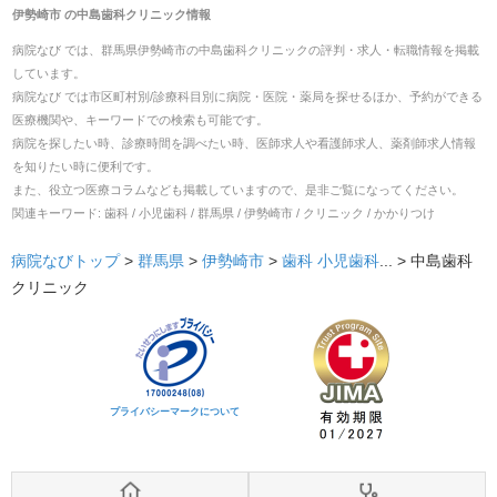
伊勢崎市
の
中島歯科クリニック
情報
病院なび では、
群馬県
伊勢崎市
の
中島歯科クリニック
の
評判・求人・転職
情報を掲載
しています。
病院なび では市区町村別/診療科目別に病院・医院・薬局を探せるほか、予約ができる
医療機関や、キーワードでの検索も可能です。
病院を探したい時、診療時間を調べたい時、医師求人や看護師求人、薬剤師求人情報
を知りたい時に便利です。
また、役立つ医療コラムなども掲載していますので、是非ご覧になってください。
関連キーワード:
歯科 / 小児歯科 / 群馬県 / 伊勢崎市 / クリニック / かかりつけ
病院なびトップ
>
群馬県
>
伊勢崎市
>
歯科
小児歯科
... >
中島歯科
クリニック
プライバシーマークについて