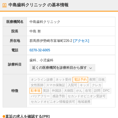
中島歯科クリニック
の基本情報
医療機関名
中島歯科クリニック
院長
中島 努
所在地
群馬県伊勢崎市富塚町226-2
[アクセス]
電話
0270-32-6005
歯科
、
小児歯科
診療科目
近くの医療機関を診療科目から探す
オンライン診療
ネット受付
電話予約
夜間
日祝
女性医師
スマホ保険証
入院可
キッズ
クレカ
特徴
駐車場
英語
外国語
大病院
がん
在宅
訪問
DPC
バリアフリー
感染予防
セカンドオピニオン受診可
セカンドオピニオン情報提供可
地域連携
直近の求人を確認する
[PR]