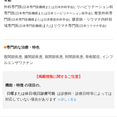
常勤
外科専門医
リハビリテーション科
(日本専門医機構または日本外科学会)
専門医
整形外科専
(日本専門医機構または日本リハビリテーション医学会)
門医
膠原病・リウマチ内科領
(日本専門医機構または日本整形外科学会)
域専門医
またはリウマチ専門医
(日本専門医機構)
(日本リウマチ学会)
専門的な治療・特色
股関節疾患
膝関節疾患
肩関節疾患
肘関節疾患
骨粗鬆症
インフ
ルエンザワクチン
【掲載情報に関するご注意】
機能・特徴
の項目の、
日曜または休日/祝日診療可能
は診療科・診療日時等によっては
対応していない場合があります
詳しく見る