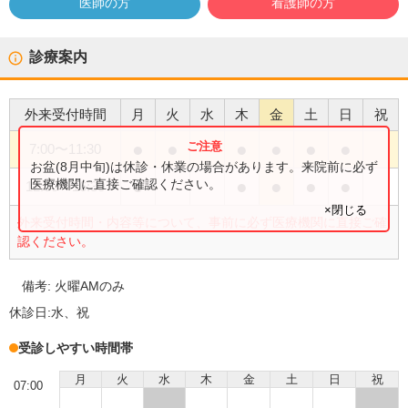
医師の方
看護師の方
診療案内
外来受付時間
月
火
水
木
金
土
日
祝
●
●
●
●
●
●
7:00
〜
11:30
お盆(8月中旬)は休診・休業の場合があります。来院前に必ず
●
●
●
●
●
医療機関に直接ご確認ください。
12:00
〜
16:30
×閉じる
外来受付時間・内容等について、事前に必ず医療機関に直接ご確
認ください。
備考:
火曜AMのみ
休診日:
水、祝
受診しやすい時間帯
月
火
水
木
金
土
日
祝
07:00