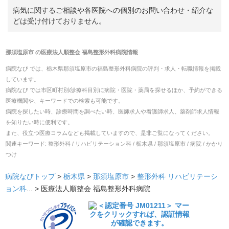
病気に関するご相談や各医院への個別のお問い合わせ・紹介な
どは受け付けておりません。
那須塩原市
の
医療法人順整会 福島整形外科病院
情報
病院なび では、
栃木県
那須塩原市
の
福島整形外科病院
の
評判・求人・転職
情報を掲載
しています。
病院なび では市区町村別/診療科目別に病院・医院・薬局を探せるほか、予約ができる
医療機関や、キーワードでの検索も可能です。
病院を探したい時、診療時間を調べたい時、医師求人や看護師求人、薬剤師求人情報
を知りたい時に便利です。
また、役立つ医療コラムなども掲載していますので、是非ご覧になってください。
関連キーワード:
整形外科 / リハビリテーション科 / 栃木県 / 那須塩原市 / 病院 / かかり
つけ
病院なびトップ
>
栃木県
>
那須塩原市
>
整形外科
リハビリテーシ
ョン科
... >
医療法人順整会 福島整形外科病院