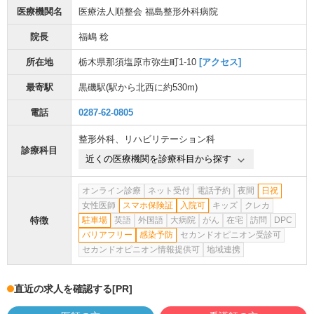
医療機関名
医療法人順整会 福島整形外科病院
院長
福嶋 稔
所在地
栃木県那須塩原市弥生町1-10
[アクセス]
最寄駅
黒磯駅
(駅から
北西に約530m
)
電話
0287-62-0805
整形外科
、
リハビリテーション科
診療科目
近くの医療機関を診療科目から探す
オンライン診療
ネット受付
電話予約
夜間
日祝
女性医師
スマホ保険証
入院可
キッズ
クレカ
特徴
駐車場
英語
外国語
大病院
がん
在宅
訪問
DPC
バリアフリー
感染予防
セカンドオピニオン受診可
セカンドオピニオン情報提供可
地域連携
直近の求人を確認する
[PR]