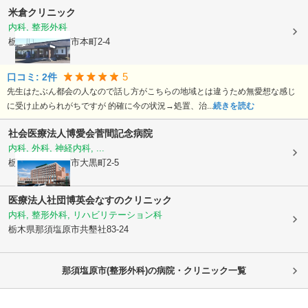
米倉クリニック
内科, 整形外科
栃木県那須塩原市
本町2-4
5
口コミ:
2
件
先生はたぶん都会の人なので話し方がこちらの地域とは違うため無愛想な感じ
に受け止められがちですが 的確に今の状況→処置、治...
続きを読む
社会医療法人博愛会
菅間記念病院
内科, 外科, 神経内科, ...
栃木県那須塩原市
大黒町2-5
医療法人社団博英会
なすのクリニック
内科, 整形外科, リハビリテーション科
栃木県那須塩原市
共墾社83-24
那須塩原市(整形外科)の病院・クリニック一覧