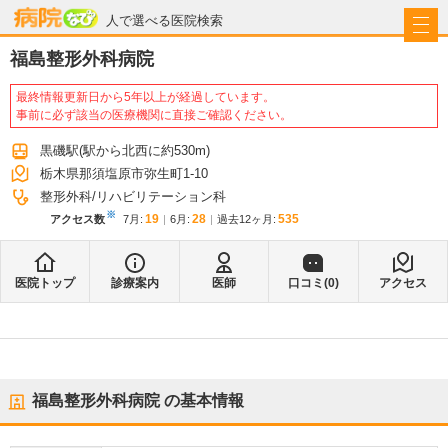
病院なび
人で選べる医院検索
福島整形外科病院
最終情報更新日から5年以上が経過しています。
事前に必ず該当の医療機関に直接ご確認ください。
黒磯駅
(駅から
北西に約530m
)
栃木県那須塩原市弥生町1-10
整形外科
リハビリテーション科
※
19
28
535
アクセス数
7月
:
6月
:
過去12ヶ月:
医院トップ
診療案内
医師
口コミ(
0
)
アクセス
福島整形外科病院
の基本情報