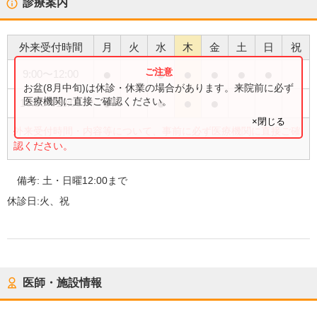
診療案内
外来受付時間
月
火
水
木
金
土
日
祝
●
●
●
●
●
●
9:00
〜
12:00
お盆(8月中旬)は休診・休業の場合があります。来院前に必ず
●
●
●
●
医療機関に直接ご確認ください。
16:00
〜
18:00
×閉じる
外来受付時間・内容等について、事前に必ず医療機関に直接ご確
認ください。
備考:
土・日曜12:00まで
休診日:
火、祝
医師・施設情報