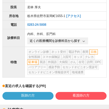
院長
若林 厚夫
所在地
栃木県佐野市富岡町1655-1
[アクセス]
電話
0283-24-5008
内科
、
外科
、
肛門科
診療科目
近くの医療機関を診療科目から探す
オンライン診療
ネット受付
電話予約
夜間
日祝
女性医師
スマホ保険証
入院可
キッズ
クレカ
特徴
駐車場
英語
外国語
大病院
がん
在宅
訪問
DPC
バリアフリー
感染予防
セカンドオピニオン受診可
セカンドオピニオン情報提供可
地域連携
直近の求人を確認する
[PR]
医師の方
看護師の方