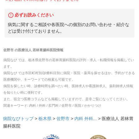
必ずお読みください
病気に関するご相談や各医院への個別のお問い合わせ・紹介な
どは受け付けておりません。
佐野市
の
医療法人 若林胃腸科医院
情報
病院なび では、
栃木県
佐野市
の
若林胃腸科医院
の
評判・求人・転職
情報を掲載してい
ます。
病院なび では市区町村別/診療科目別に病院・医院・薬局を探せるほか、予約ができる
医療機関や、キーワードでの検索も可能です。
病院を探したい時、診療時間を調べたい時、医師求人や看護師求人、薬剤師求人情報
を知りたい時に便利です。
また、役立つ医療コラムなども掲載していますので、是非ご覧になってください。
関連キーワード:
内科 / 外科 / 肛門科 / 佐野市 / 医院 / かかりつけ
病院なびトップ
>
栃木県
>
佐野市
>
内科
外科
... >
医療法人 若林胃
腸科医院