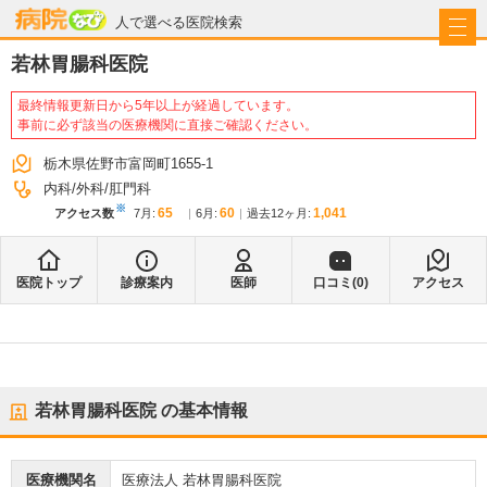
病院なび
人で選べる医院検索
若林胃腸科医院
最終情報更新日から5年以上が経過しています。
事前に必ず該当の医療機関に直接ご確認ください。
栃木県佐野市富岡町1655-1
内科
外科
肛門科
※
65
60
1,041
アクセス数
7月
:
6月
:
過去12ヶ月:
医院トップ
診療案内
医師
口コミ(
0
)
アクセス
若林胃腸科医院
の基本情報
医療機関名
医療法人 若林胃腸科医院