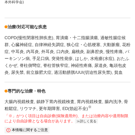
本外科学会)
治療/対応可能な疾患
COPD(慢性閉塞性肺疾患)
胃潰瘍・十二指腸潰瘍
過敏性腸症候
群
心臓神経症
自律神経失調症
狭心症・心筋梗塞
大動脈瘤
花粉
症
中耳炎
内耳炎
外耳炎
口内炎
扁桃炎
副鼻腔炎
慢性疼痛
パ
ーキンソン病
手足口病
突発性発疹
はしか
水疱瘡(水痘)
おたふ
くかぜ
脊柱側彎症
脊柱管狭窄症
神経性疼痛
尿道炎
亀頭包皮
炎
尿失禁
前立腺肥大症
過活動膀胱/UUI(切迫性尿失禁)
貧血
専門的な治療・特色
大腸内視鏡検査
鎮静下胃内視鏡検査
胃内視鏡検査
腸内洗浄
骨
※
粗鬆症
リウマチ
更年期障害
ED(勃起不全)
「※」がつく項目は自由診療(保険適用外)、または治療内容や適用制限
により自由診療となる場合があります。
詳しく見る
本情報に関するご注意