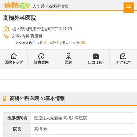
病院なび
人で選べる医院検索
高橋外科医院
栃木県大田原市住吉町1丁目11-20
外科
内科
胃腸科
※
4
5
93
アクセス数
7月
:
6月
:
過去12ヶ月:
医院トップ
診療案内
医師
口コミ(
0
)
アクセス
高橋外科医院
の基本情報
医療機関名
医療法人光愛会 高橋外科医院
院長
高橋 敏