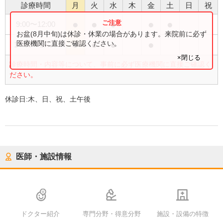
診療時間
月
火
水
木
金
土
日
祝
●
●
●
●
●
9:00
〜
12:00
お盆(8月中旬)は休診・休業の場合があります。来院前に必ず
●
●
●
●
医療機関に直接ご確認ください。
14:00
〜
17:30
×閉じる
診療時間・内容等について、事前に必ず医療機関に直接ご確認く
ださい。
休診日:
木、日、祝、土午後
医師・施設情報
ドクター紹介
専門分野・得意分野
施設・設備の特徴