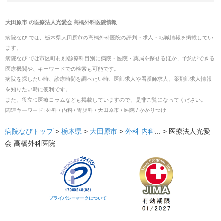
大田原市
の
医療法人光愛会 高橋外科医院
情報
病院なび では、
栃木県
大田原市
の
高橋外科医院
の
評判・求人・転職
情報を掲載してい
ます。
病院なび では市区町村別/診療科目別に病院・医院・薬局を探せるほか、予約ができる
医療機関や、キーワードでの検索も可能です。
病院を探したい時、診療時間を調べたい時、医師求人や看護師求人、薬剤師求人情報
を知りたい時に便利です。
また、役立つ医療コラムなども掲載していますので、是非ご覧になってください。
関連キーワード:
外科 / 内科 / 胃腸科 / 大田原市 / 医院 / かかりつけ
病院なびトップ
>
栃木県
>
大田原市
>
外科
内科
... >
医療法人光愛
会 高橋外科医院
プライバシーマークについて