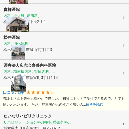
青柳医院
内科, 小児科, 皮膚科, ...
栃木県大田原市
中央2-1-2
松井医院
内科, 消化器科
栃木県大田原市
城山1丁目2-3
医療法人広志会
齊藤内科医院
内科, 糖尿病内科, 腎臓内科, ...
栃木県大田原市
新富町3丁目4-18
5
口コミ:
1
件
看護士さんも先生も穏やかで優しい。 初診はネットで受付できるので、とても
良いと思います。 ただ、駐車場がものすごく狭いの...
続きを読む
だいなリハビリクリニック
リハビリテーション科, 内科, 整形外科, ...
栃木県大田原市
紫塚3丁目2633-12