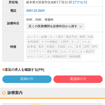
所在地
栃木県大田原市住吉町1丁目11-20
[アクセス]
電話
0287-22-2624
外科
、
内科
、
胃腸科
診療科目
近くの医療機関を診療科目から探す
オンライン診療
ネット受付
電話予約
夜間
日祝
女性医師
スマホ保険証
入院可
キッズ
クレカ
特徴
駐車場
英語
外国語
大病院
がん
在宅
訪問
DPC
バリアフリー
感染予防
セカンドオピニオン受診可
セカンドオピニオン情報提供可
地域連携
直近の求人を確認する
[PR]
医師の方
看護師の方
診療案内