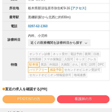
所在地
栃木県那須塩原市弥生町9-16
[アクセス]
最寄駅
黒磯駅
(駅から
北西に約830m
)
電話
0287-62-1360
内科
、
小児科
診療科目
近くの医療機関を診療科目から探す
オンライン診療
ネット受付
電話予約
夜間
日祝
女性医師
スマホ保険証
入院可
キッズ
クレカ
特徴
駐車場
英語
外国語
大病院
がん
在宅
訪問
DPC
バリアフリー
感染予防
セカンドオピニオン受診可
セカンドオピニオン情報提供可
地域連携
直近の求人を確認する
[PR]
PT/OT/STの方
看護師の方