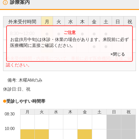
診療案内
外来受付時間
月
火
水
木
金
土
日
祝
●
●
●
●
●
●
8:30
〜
12:00
お盆(8月中旬)は休診・休業の場合があります。来院前に必ず
●
●
●
●
●
医療機関に直接ご確認ください。
14:30
〜
17:30
×閉じる
外来受付時間・内容等について、事前に必ず医療機関に直接ご確
認ください。
備考:
木曜AMのみ
休診日:
日、祝
受診しやすい時間帯
月
火
水
木
金
土
日
祝
08:30
10:00