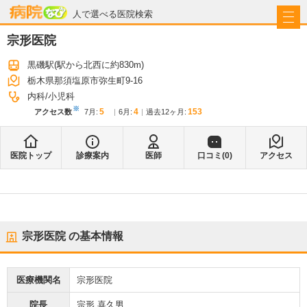
病院なび
人で選べる医院検索
宗形医院
黒磯駅
(駅から
北西に約830m
)
栃木県那須塩原市弥生町9-16
内科
小児科
※
5
4
153
アクセス数
7月
:
6月
:
過去12ヶ月:
医院トップ
診療案内
医師
口コミ(
0
)
アクセス
宗形医院
の基本情報
医療機関名
宗形医院
院長
宗形 喜久男