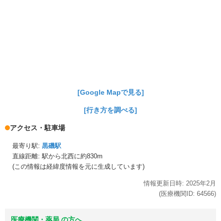
[Google Mapで見る]
[行き方を調べる]
アクセス・駐車場
最寄り駅:
黒磯駅
直線距離: 駅から
北西に約830m
(この情報は経緯度情報を元に生成しています)
情報更新日時:
2025年
2月
(医療機関ID:
64566
)
医療機関・薬局 の方へ