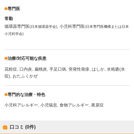
専門医
常勤
循環器専門医
小児科専門医
(日本循環器学会)
(日本専門医機構または日本
小児科学会)
治療/対応可能な疾患
花粉症
口内炎
扁桃炎
手足口病
突発性発疹
はしか
水疱瘡(水
痘)
おたふくかぜ
専門的な治療・特色
小児科アレルギー
小児喘息
食物アレルギー
夜尿症
口コミ (0件)