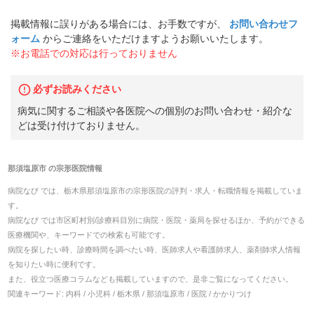
掲載情報に誤りがある場合には、お手数ですが、
お問い合わせフ
ォーム
からご連絡をいただけますようお願いいたします。
※お電話での対応は行っておりません
必ずお読みください
病気に関するご相談や各医院への個別のお問い合わせ・紹介な
どは受け付けておりません。
那須塩原市
の
宗形医院
情報
病院なび では、
栃木県
那須塩原市
の
宗形医院
の
評判・求人・転職
情報を掲載していま
す。
病院なび では市区町村別/診療科目別に病院・医院・薬局を探せるほか、予約ができる
医療機関や、キーワードでの検索も可能です。
病院を探したい時、診療時間を調べたい時、医師求人や看護師求人、薬剤師求人情報
を知りたい時に便利です。
また、役立つ医療コラムなども掲載していますので、是非ご覧になってください。
関連キーワード:
内科 / 小児科 / 栃木県 / 那須塩原市 / 医院 / かかりつけ