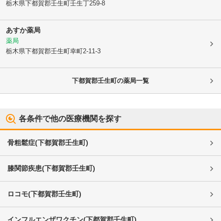
栃木県下都賀郡壬生町
壬生丁259-8
あすか薬局
薬局
栃木県下都賀郡壬生町
幸町2-11-3
下都賀郡壬生町
の薬局一覧
各条件で他の医療機関を探す
骨粗鬆症
(
下都賀郡壬生町
)
膝関節疾患
(
下都賀郡壬生町
)
ロコモ
(
下都賀郡壬生町
)
インフルエンザワクチン
(
下都賀郡壬生町
)