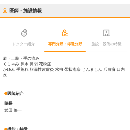
医師・施設情報
ドクター紹介
専門分野・得意分野
施設・設備の特徴
肩・上肢・手の痛み
くしゃみ 鼻水 鼻閉 花粉症
かゆみ 手荒れ 脂漏性皮膚炎 水虫 帯状疱疹 じんましん 爪白癬 口内
炎
医師紹介
院長
武田 修一
機能・特徴