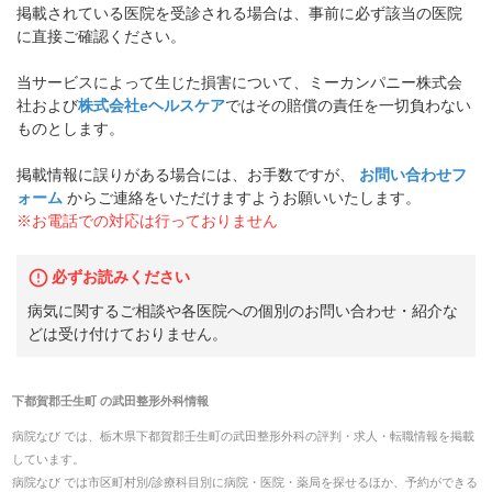
掲載されている医院を受診される場合は、事前に必ず該当の医院
に直接ご確認ください。
当サービスによって生じた損害について、ミーカンパニー株式会
社および
株式会社eヘルスケア
ではその賠償の責任を一切負わない
ものとします。
掲載情報に誤りがある場合には、お手数ですが、
お問い合わせフ
ォーム
からご連絡をいただけますようお願いいたします。
※お電話での対応は行っておりません
必ずお読みください
病気に関するご相談や各医院への個別のお問い合わせ・紹介な
どは受け付けておりません。
下都賀郡壬生町
の
武田整形外科
情報
病院なび では、
栃木県
下都賀郡壬生町
の
武田整形外科
の
評判・求人・転職
情報を掲載
しています。
病院なび では市区町村別/診療科目別に病院・医院・薬局を探せるほか、予約ができる