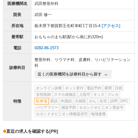
医療機関名
武田整形外科
院長
武田 修一
所在地
栃木県下都賀郡壬生町幸町1丁目15-4
[アクセス]
最寄駅
おもちゃのまち駅
(駅から
南に約320m
)
電話
0282-86-1573
整形外科
、
リウマチ科
、
皮膚科
、
リハビリテーション
科
診療科目
近くの医療機関を診療科目から探す
オンライン診療
ネット受付
電話予約
夜間
日祝
女性医師
スマホ保険証
入院可
キッズ
クレカ
特徴
駐車場
英語
外国語
大病院
がん
在宅
訪問
DPC
バリアフリー
感染予防
セカンドオピニオン受診可
セカンドオピニオン情報提供可
地域連携
直近の求人を確認する
[PR]