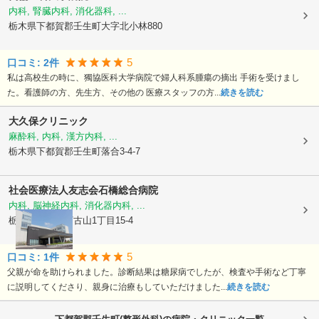
内科, 腎臓内科, 消化器科, ...
栃木県下都賀郡壬生町
大字北小林880
5
口コミ:
2
件
私は高校生の時に、獨協医科大学病院で婦人科系腫瘍の摘出 手術を受けまし
た。看護師の方、先生方、その他の 医療スタッフの方...
続きを読む
大久保クリニック
麻酔科, 内科, 漢方内科, ...
栃木県下都賀郡壬生町
落合3-4-7
社会医療法人友志会
石橋総合病院
内科, 脳神経内科, 消化器内科, ...
栃木県下野市
下古山1丁目15-4
5
口コミ:
1
件
父親が命を助けられました。診断結果は糖尿病でしたが、検査や手術など丁寧
に説明してくださり、親身に治療もしていただけました...
続きを読む