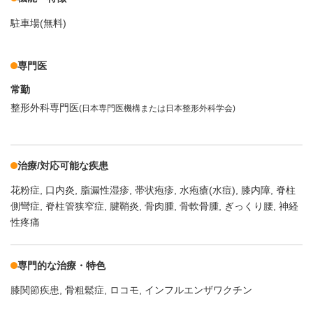
駐車場(無料)
専門医
常勤
整形外科専門医
(日本専門医機構または日本整形外科学会)
治療/対応可能な疾患
花粉症
口内炎
脂漏性湿疹
帯状疱疹
水疱瘡(水痘)
膝内障
脊柱
側彎症
脊柱管狭窄症
腱鞘炎
骨肉腫
骨軟骨腫
ぎっくり腰
神経
性疼痛
専門的な治療・特色
膝関節疾患
骨粗鬆症
ロコモ
インフルエンザワクチン