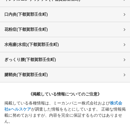
口内炎
(
下都賀郡壬生町
)
花粉症
(
下都賀郡壬生町
)
水疱瘡(水痘)
(
下都賀郡壬生町
)
ぎっくり腰
(
下都賀郡壬生町
)
腱鞘炎
(
下都賀郡壬生町
)
《掲載している情報についてのご注意》
掲載している各種情報は、ミーカンパニー株式会社および
株式会
社eヘルスケア
が調査した情報をもとにしています。 正確な情報掲
載に努めておりますが、内容を完全に保証するものではありませ
ん。