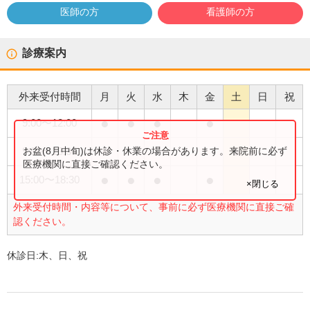
医師の方
看護師の方
診療案内
外来受付時間
月
火
水
木
金
土
日
祝
●
●
●
●
9:00
〜
12:00
●
お盆(8月中旬)は休診・休業の場合があります。来院前に必ず
9:00
〜
13:30
医療機関に直接ご確認ください。
●
●
●
●
15:00
〜
18:30
×閉じる
外来受付時間・内容等について、事前に必ず医療機関に直接ご確
認ください。
休診日:
木、日、祝