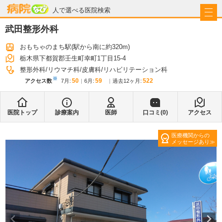
病院なび
人で選べる医院検索
武田整形外科
おもちゃのまち駅
(駅から
南に約320m
)
栃木県下都賀郡壬生町幸町1丁目15-4
整形外科
リウマチ科
皮膚科
リハビリテーション科
※
50
59
522
アクセス数
7月
:
6月
:
過去12ヶ月:
医院トップ
診療案内
医師
口コミ(
0
)
アクセス
医療機関からの
メッセージあり