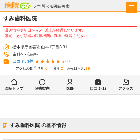
病院なび
人で選べる医院検索
すみ歯科医院
最終情報更新日から5年以上が経過しています。
事前に必ず該当の医療機関に直接ご確認ください。
栃木県宇都宮市山本1丁目3-31
歯科
小児歯科
口コミ:
1
件
5.00
※
6
2
99
アクセス数
7月
:
6月
:
過去12ヶ月:
医院トップ
診療案内
医師
口コミ(
1
)
アクセス
すみ歯科医院
の基本情報