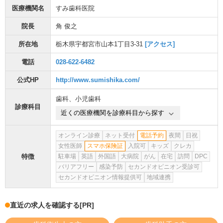
医療機関名
すみ歯科医院
院長
角 俊之
所在地
栃木県宇都宮市山本1丁目3-31
[アクセス]
電話
028-622-6482
公式HP
http://www.sumishika.com/
歯科
、
小児歯科
診療科目
近くの医療機関を診療科目から探す
オンライン診療
ネット受付
電話予約
夜間
日祝
女性医師
スマホ保険証
入院可
キッズ
クレカ
特徴
駐車場
英語
外国語
大病院
がん
在宅
訪問
DPC
バリアフリー
感染予防
セカンドオピニオン受診可
セカンドオピニオン情報提供可
地域連携
直近の求人を確認する
[PR]