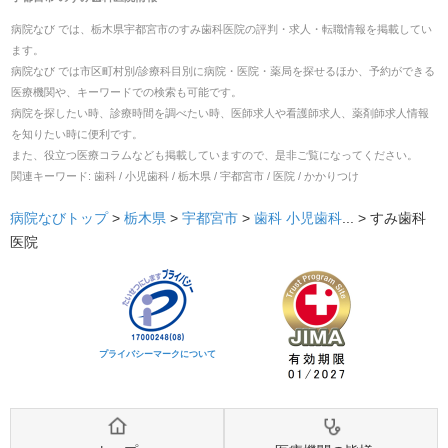
病院なび では、
栃木県
宇都宮市
の
すみ歯科医院
の
評判・求人・転職
情報を掲載してい
ます。
病院なび では市区町村別/診療科目別に病院・医院・薬局を探せるほか、予約ができる
医療機関や、キーワードでの検索も可能です。
病院を探したい時、診療時間を調べたい時、医師求人や看護師求人、薬剤師求人情報
を知りたい時に便利です。
また、役立つ医療コラムなども掲載していますので、是非ご覧になってください。
関連キーワード:
歯科 / 小児歯科 / 栃木県 / 宇都宮市 / 医院 / かかりつけ
病院なびトップ
>
栃木県
>
宇都宮市
>
歯科
小児歯科
... >
すみ歯科
医院
プライバシーマークについて