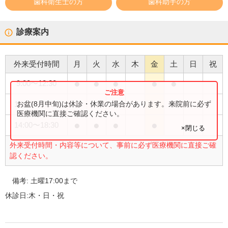
歯科衛生士の方
歯科助手の方
診療案内
外来受付時間
月
火
水
木
金
土
日
祝
●
●
●
●
●
9:00
〜
12:30
●
お盆(8月中旬)は休診・休業の場合があります。来院前に必ず
14:00
〜
17:00
医療機関に直接ご確認ください。
●
●
●
●
14:00
〜
18:30
×閉じる
外来受付時間・内容等について、事前に必ず医療機関に直接ご確
認ください。
備考:
土曜17:00まで
休診日:
木・日・祝