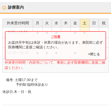
診療案内
外来受付時間
月
火
水
木
金
土
日
祝
●
●
●
●
●
9:00
〜
13:00
●
お盆(8月中旬)は休診・休業の場合があります。来院前に必ず
14:30
〜
17:30
医療機関に直接ご確認ください。
●
●
●
●
14:30
〜
18:30
×閉じる
外来受付時間・内容等について、事前に必ず医療機関に直接ご確
認ください。
備考:
土曜17:30まで
予約制 臨時休診あり
休診日:
木・日・祝