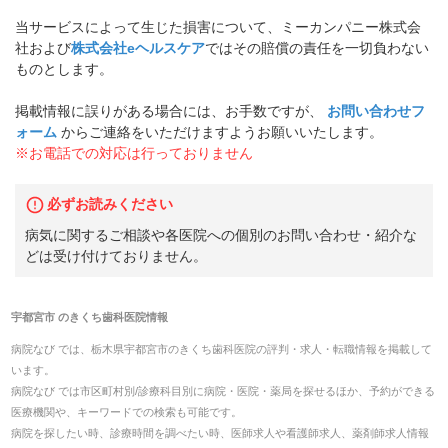
当サービスによって生じた損害について、ミーカンパニー株式会
社および
株式会社eヘルスケア
ではその賠償の責任を一切負わない
ものとします。
掲載情報に誤りがある場合には、お手数ですが、
お問い合わせフ
ォーム
からご連絡をいただけますようお願いいたします。
※お電話での対応は行っておりません
必ずお読みください
病気に関するご相談や各医院への個別のお問い合わせ・紹介な
どは受け付けておりません。
宇都宮市
の
きくち歯科医院
情報
病院なび では、
栃木県
宇都宮市
の
きくち歯科医院
の
評判・求人・転職
情報を掲載して
います。
病院なび では市区町村別/診療科目別に病院・医院・薬局を探せるほか、予約ができる
医療機関や、キーワードでの検索も可能です。
病院を探したい時、診療時間を調べたい時、医師求人や看護師求人、薬剤師求人情報