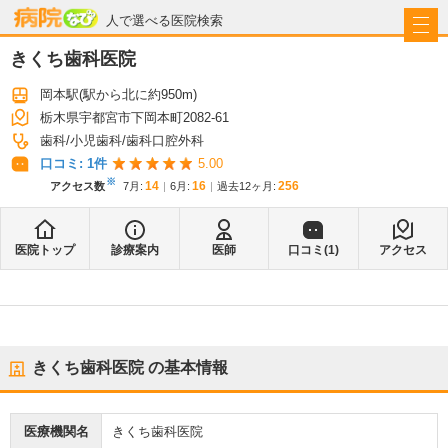
病院なび
人で選べる医院検索
きくち歯科医院
岡本駅
(駅から
北に約950m
)
栃木県宇都宮市下岡本町2082-61
歯科
小児歯科
歯科口腔外科
口コミ:
1
件
5.00
※
14
16
256
アクセス数
7月
:
6月
:
過去12ヶ月:
医院トップ
診療案内
医師
口コミ(
1
)
アクセス
きくち歯科医院
の基本情報
医療機関名
きくち歯科医院