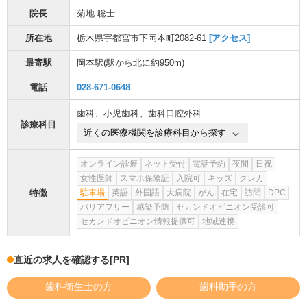
院長
菊地 聡士
所在地
栃木県宇都宮市下岡本町2082-61
[アクセス]
最寄駅
岡本駅
(駅から
北に約950m
)
電話
028-671-0648
歯科
、
小児歯科
、
歯科口腔外科
診療科目
近くの医療機関を診療科目から探す
オンライン診療
ネット受付
電話予約
夜間
日祝
女性医師
スマホ保険証
入院可
キッズ
クレカ
特徴
駐車場
英語
外国語
大病院
がん
在宅
訪問
DPC
バリアフリー
感染予防
セカンドオピニオン受診可
セカンドオピニオン情報提供可
地域連携
直近の求人を確認する
[PR]
歯科衛生士の方
歯科助手の方