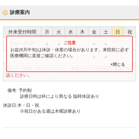
診療案内
外来受付時間
月
火
水
木
金
土
日
祝
●
●
●
●
●
9:30
〜
13:00
お盆(8月中旬)は休診・休業の場合があります。来院前に必ず
●
●
●
●
●
医療機関に直接ご確認ください。
14:30
〜
19:00
×閉じる
外来受付時間・内容等について、事前に必ず医療機関に直接ご確
認ください。
備考:
予約制
診療日時は科により異なる 臨時休診あり
休診日:
木・日・祝
※祝日がある週は木曜診療あり