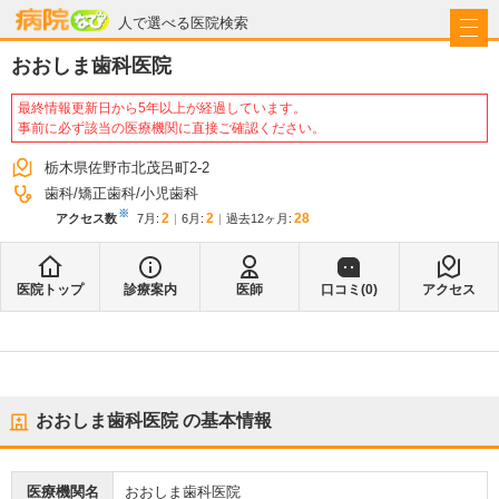
病院なび
人で選べる医院検索
おおしま歯科医院
最終情報更新日から5年以上が経過しています。
事前に必ず該当の医療機関に直接ご確認ください。
栃木県佐野市北茂呂町2-2
歯科
矯正歯科
小児歯科
※
2
2
28
アクセス数
7月
:
6月
:
過去12ヶ月:
医院トップ
診療案内
医師
口コミ(
0
)
アクセス
おおしま歯科医院
の基本情報
医療機関名
おおしま歯科医院