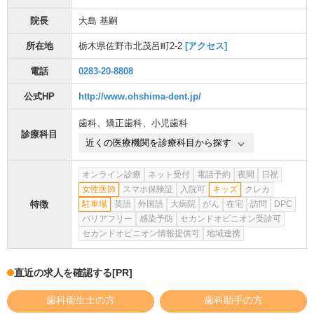
院長
大島 基嗣
所在地
栃木県佐野市北茂呂町2-2
[アクセス]
電話
0283-20-8808
公式HP
http://www.ohshima-dent.jp/
歯科
、
矯正歯科
、
小児歯科
診療科目
近くの医療機関を診療科目から探す
オンライン診療
ネット受付
電話予約
夜間
日祝
女性医師
スマホ保険証
入院可
キッズ
クレカ
特徴
駐車場
英語
外国語
大病院
がん
在宅
訪問
DPC
バリアフリー
感染予防
セカンドオピニオン受診可
セカンドオピニオン情報提供可
地域連携
直近の求人を確認する
[PR]
歯科衛生士の方
歯科助手の方