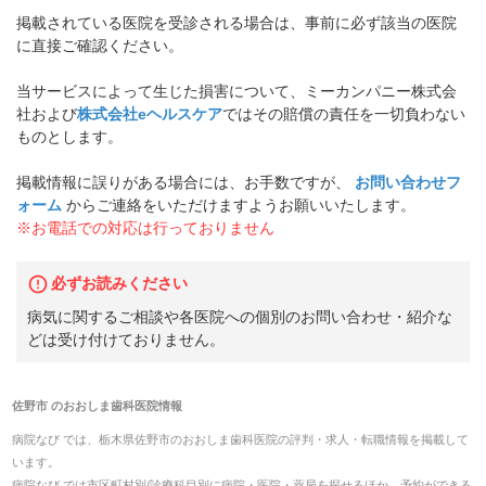
掲載されている医院を受診される場合は、事前に必ず該当の医院
に直接ご確認ください。
当サービスによって生じた損害について、ミーカンパニー株式会
社および
株式会社eヘルスケア
ではその賠償の責任を一切負わない
ものとします。
掲載情報に誤りがある場合には、お手数ですが、
お問い合わせフ
ォーム
からご連絡をいただけますようお願いいたします。
※お電話での対応は行っておりません
必ずお読みください
病気に関するご相談や各医院への個別のお問い合わせ・紹介な
どは受け付けておりません。
佐野市
の
おおしま歯科医院
情報
病院なび では、
栃木県
佐野市
の
おおしま歯科医院
の
評判・求人・転職
情報を掲載して
います。
病院なび では市区町村別/診療科目別に病院・医院・薬局を探せるほか、予約ができる