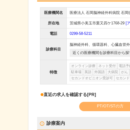
医療機関名
医療法人 石岡脳神経外科病院 石
所在地
茨城県小美玉市栗又四ケ1768-29
[
電話
0299-58-5211
脳神経外科
、
循環器科
、
心臓血管外
診療科目
近くの医療機関を診療科目から探
オンライン診療
ネット受付
電話予
特徴
駐車場
英語
外国語
大病院
がん
セカンドオピニオン受診可
セカンド
直近の求人を確認する
[PR]
PT/OT/STの方
診療案内