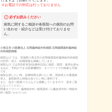
けますようお願いいたします。
※お電話での対応は行っておりません
必ずお読みください
病気に関するご相談や各医院への個別のお問
い合わせ・紹介などは受け付けておりませ
ん。
小美玉市
の
医療法人 石岡脳神経外科病院 石岡循環器科脳神経
外科病院
情報
病院なび では、
茨城県
小美玉市
の
石岡循環器科脳神経外科病院
の
評判・求人・転職
情報を掲載しています。
病院なび では市区町村別/診療科目別に病院・医院・薬局を探せ
るほか、予約ができる医療機関や、キーワードでの検索も可能
です。
病院を探したい時、診療時間を調べたい時、医師求人や看護師
求人、薬剤師求人情報を知りたい時に便利です。
また、役立つ医療コラムなども掲載していますので、是非ご覧
になってください。
関連キーワード:
脳神経外科 / 循環器科 / 心臓血管外科 / 神経内
科 / 病院 / かかりつけ