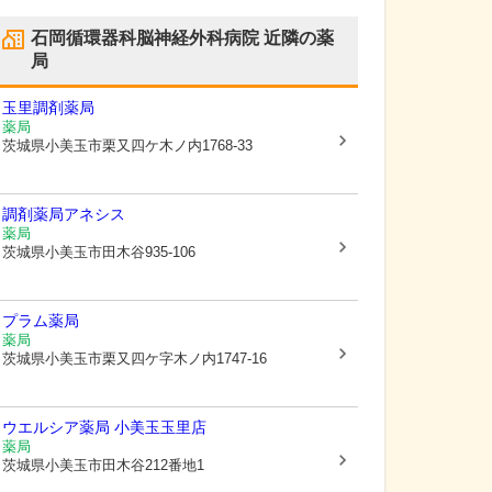
石岡循環器科脳神経外科病院
近隣の薬
局
玉里調剤薬局
薬局
茨城県小美玉市
栗又四ケ木ノ内1768-33
調剤薬局アネシス
薬局
茨城県小美玉市
田木谷935-106
プラム薬局
薬局
茨城県小美玉市
栗又四ケ字木ノ内1747-16
ウエルシア薬局 小美玉玉里店
薬局
茨城県小美玉市
田木谷212番地1