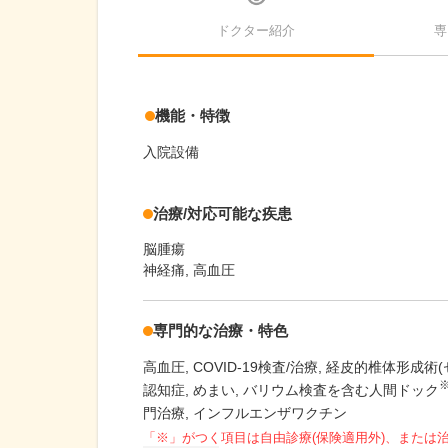
ドクター紹介
専
機能・特徴
入院設備
治療/対応可能な疾患
脳腫瘍
神経痛, 高血圧
専門的な治療・特色
高血圧
COVID-19検査/治療
経皮的椎体形成術(
認知症
めまい
バリウム検査を含む人間ドック
門治療
インフルエンザワクチン
「※」がつく項目は自由診療(保険適用外)、または