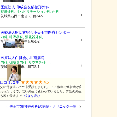
医療法人 伸成会
友部整形外科
整形外科, リハビリテーション科, 内科
茨城県石岡市
南台3丁目34-5
医療法人財団古宿会
小美玉市医療センター
内科, 呼吸器科, 消化器外科, ...
茨城県小美玉市
中延651-2
医療法人白帆会
小川南病院
内科, 循環器内科, リウマチ科, ...
茨城県小美玉市
小川733-1
4.5
口コミ:
2
件
父の付き添いで外来受診しました。 ここ数年で経営者が変
わったようで、若い先生に変わっていました。常勤の先生
も若く最近まで...
続きを読む
小美玉市(脳神経外科)の病院・クリニック一覧