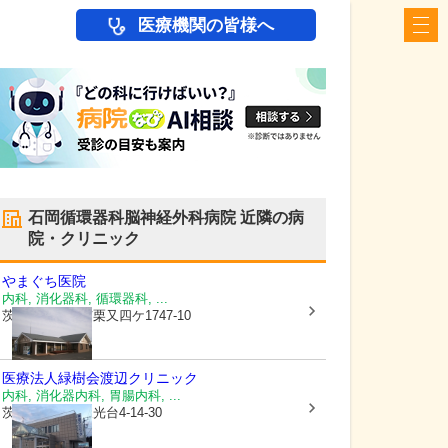
医療機関の皆様へ
石岡循環器科脳神経外科病院
近隣の病
院・クリニック
やまぐち医院
内科, 消化器科, 循環器科, ...
茨城県小美玉市
栗又四ケ1747-10
医療法人緑樹会
渡辺クリニック
内科, 消化器内科, 胃腸内科, ...
茨城県石岡市
東光台4-14-30