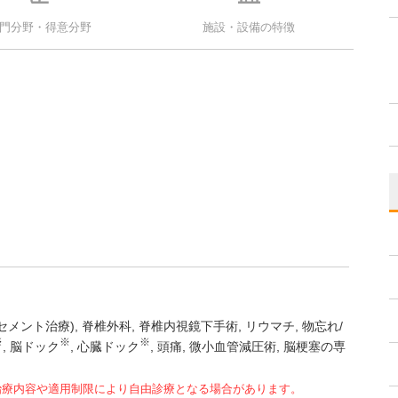
門分野・得意分野
施設・設備の特徴
セメント治療)
脊椎外科
脊椎内視鏡下手術
リウマチ
物忘れ/
※
※
※
脳ドック
心臓ドック
頭痛
微小血管減圧術
脳梗塞の専
治療内容や適用制限により自由診療となる場合があります。