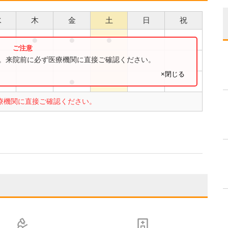
水
木
金
土
日
祝
●
●
●
●
●
す。来院前に必ず医療機関に直接ご確認ください。
×閉じる
●
●
療機関に直接ご確認ください。