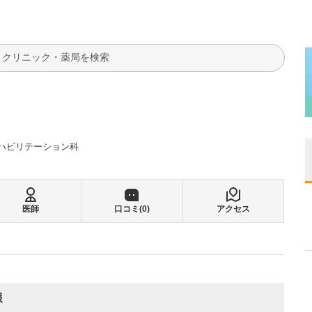
検索
ハビリテーション科
医師
口コミ(
0
)
アクセス
報