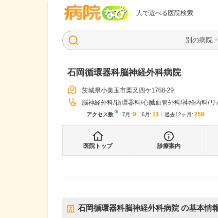
病院なび
人で選べる医院検索
石岡循環器科脳神経外科病院
茨城県小美玉市栗又四ケ1768-29
脳神経外科
循環器科
心臓血管外科
神経内科
リ
※
9
11
259
アクセス数
7月
:
6月
:
過去12ヶ月:
医院トップ
診療案内
石岡循環器科脳神経外科病院
の基本情