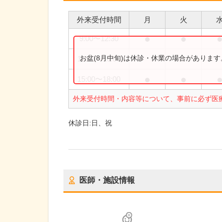
外来受付時間
月
火
●
●
9:00
〜
12:30
お盆(8月中旬)は休診・休業の場合がありま
14:00
〜
16:00
●
●
15:00
〜
18:00
外来受付時間・内容等について、事前に必ず医
休診日:
日、祝
医師・施設情報