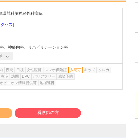
岡循環器科脳神経外科病院
アクセス]
科
、
神経内科
、
リハビリテーション科
す
約
夜間
日祝
女性医師
スマホ保険証
入院可
キッズ
クレカ
在宅
訪問
DPC
バリアフリー
感染予防
オピニオン情報提供可
地域連携
看護師の方