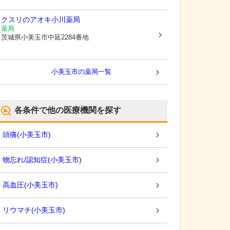
クスリのアオキ小川薬局
薬局
茨城県小美玉市
中延2284番地
小美玉市
の薬局一覧
各条件で他の医療機関を探す
頭痛
(
小美玉市
)
物忘れ/認知症
(
小美玉市
)
高血圧
(
小美玉市
)
リウマチ
(
小美玉市
)