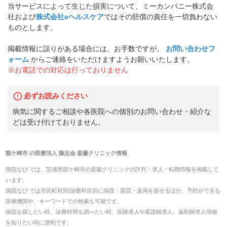
当サービスによって生じた損害について、ミーカンパニー株式会
社および
株式会社eヘルスケア
ではその賠償の責任を一切負わない
ものとします。
掲載情報に誤りがある場合には、お手数ですが、
お問い合わせフ
ォーム
からご連絡をいただけますようお願いいたします。
※お電話での対応は行っておりません
必ずお読みください
病気に関するご相談や各医院への個別のお問い合わせ・紹介な
どは受け付けておりません。
龍ケ崎市
の
医療法人 隆志会 斎藤クリニック
情報
病院なび では、
茨城県
龍ケ崎市
の
斎藤クリニック
の
評判・求人・転職
情報を掲載して
います。
病院なび では市区町村別/診療科目別に病院・医院・薬局を探せるほか、予約ができる
医療機関や、キーワードでの検索も可能です。
病院を探したい時、診療時間を調べたい時、医師求人や看護師求人、薬剤師求人情報
を知りたい時に便利です。