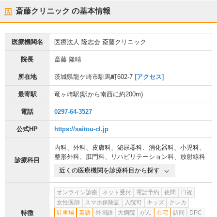
斎藤クリニック
の基本情報
医療機関名
医療法人 隆志会 斎藤クリニック
院長
斎藤 隆晴
所在地
茨城県龍ケ崎市馴馬町602-7
[アクセス]
最寄駅
竜ヶ崎駅
(駅から
南西に約200m
)
電話
0297-64-3527
公式HP
https://saitou-cl.jp
内科
、
外科
、
皮膚科
、
泌尿器科
、
消化器科
、
小児科
、
整形外科
、
肛門科
、
リハビリテーション科
、
放射線科
診療科目
近くの医療機関を診療科目から探す
オンライン診療
ネット受付
電話予約
夜間
日祝
女性医師
スマホ保険証
入院可
キッズ
クレカ
特徴
駐車場
英語
外国語
大病院
がん
在宅
訪問
DPC