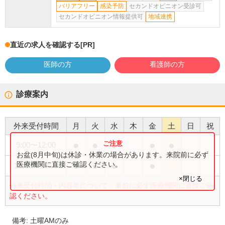
バリアフリー
感染予防
セカンドオピニオン受診可
セカンドオピニオン情報提供可
地域連携
直近の求人を確認する
[PR]
医師の方
看護師の方
診療案内
外来受付時間
月
火
水
木
金
土
日
祝
●
●
●
●
●
9:00
〜
12:00
お盆(8月中旬)は休診・休業の場合があります。来院前に必ず
●
●
●
●
医療機関に直接ご確認ください。
15:00
〜
18:00
×閉じる
外来受付時間・内容等について、事前に必ず医療機関に直接ご確
認ください。
備考:
土曜AMのみ