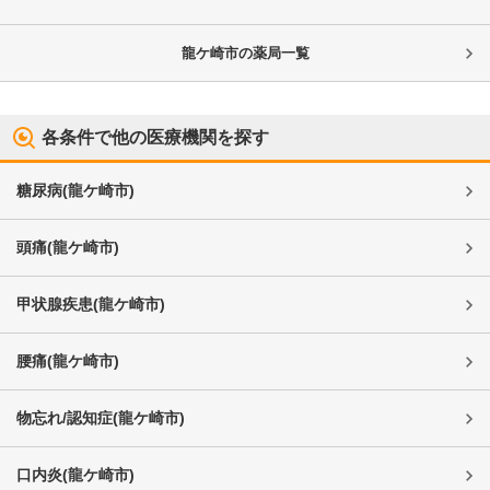
龍ケ崎市
の薬局一覧
各条件で他の医療機関を探す
糖尿病
(
龍ケ崎市
)
頭痛
(
龍ケ崎市
)
甲状腺疾患
(
龍ケ崎市
)
腰痛
(
龍ケ崎市
)
物忘れ/認知症
(
龍ケ崎市
)
口内炎
(
龍ケ崎市
)