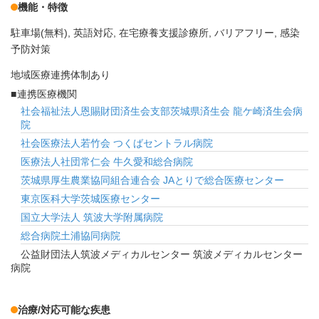
機能・特徴
駐車場(無料)
英語対応
在宅療養支援診療所
バリアフリー
感染
予防対策
地域医療連携体制あり
連携医療機関
社会福祉法人恩賜財団済生会支部茨城県済生会 龍ケ崎済生会病
院
社会医療法人若竹会 つくばセントラル病院
医療法人社団常仁会 牛久愛和総合病院
茨城県厚生農業協同組合連合会 JAとりで総合医療センター
東京医科大学茨城医療センター
国立大学法人 筑波大学附属病院
総合病院土浦協同病院
公益財団法人筑波メディカルセンター 筑波メディカルセンター
病院
治療/対応可能な疾患