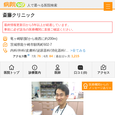
病院なび
人で選べる医院検索
斎藤クリニック
最終情報更新日から5年以上が経過しています。
事前に必ず該当の医療機関に直接ご確認ください。
竜ヶ崎駅
(駅から
南西に約200m
)
茨城県龍ケ崎市馴馬町602-7
全てみる
内科
外科
皮膚科
泌尿器科
消化器科
...
※
76
84
1,215
アクセス数
7月
:
6月
:
過去12ヶ月:
医院トップ
診療案内
医師
口コミ(
0
)
アクセス
医療機関からの
メッセージあり