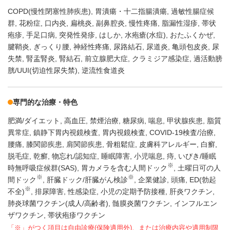
COPD(慢性閉塞性肺疾患)
胃潰瘍・十二指腸潰瘍
過敏性腸症候
群
花粉症
口内炎
扁桃炎
副鼻腔炎
慢性疼痛
脂漏性湿疹
帯状
疱疹
手足口病
突発性発疹
はしか
水疱瘡(水痘)
おたふくかぜ
腱鞘炎
ぎっくり腰
神経性疼痛
尿路結石
尿道炎
亀頭包皮炎
尿
失禁
腎盂腎炎
腎結石
前立腺肥大症
クラミジア感染症
過活動膀
胱/UUI(切迫性尿失禁)
逆流性食道炎
専門的な治療・特色
肥満/ダイエット
高血圧
禁煙治療
糖尿病
喘息
甲状腺疾患
脂質
異常症
鎮静下胃内視鏡検査
胃内視鏡検査
COVID-19検査/治療
腰痛
膝関節疾患
肩関節疾患
骨粗鬆症
皮膚科アレルギー
白癬
脱毛症
乾癬
物忘れ/認知症
睡眠障害
小児喘息
痔
いびき/睡眠
※
時無呼吸症候群(SAS)
胃カメラを含む人間ドック
土曜日可の人
※
※
間ドック
肝臓ドック/肝臓がん検診
企業健診
頭痛
ED(勃起
※
不全)
排尿障害
性感染症
小児の定期予防接種
肝炎ワクチン
肺炎球菌ワクチン(成人/高齢者)
髄膜炎菌ワクチン
インフルエン
ザワクチン
帯状疱疹ワクチン
「※」がつく項目は自由診療(保険適用外)、または治療内容や適用制限