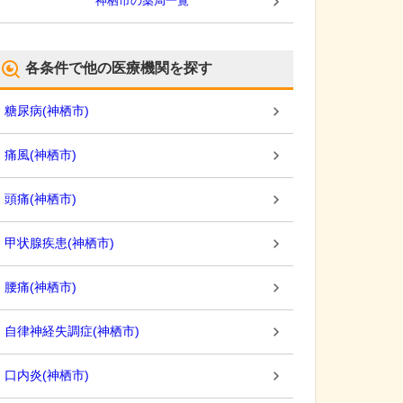
神栖市
の薬局一覧
各条件で他の医療機関を探す
糖尿病
(
神栖市
)
痛風
(
神栖市
)
頭痛
(
神栖市
)
甲状腺疾患
(
神栖市
)
腰痛
(
神栖市
)
自律神経失調症
(
神栖市
)
口内炎
(
神栖市
)