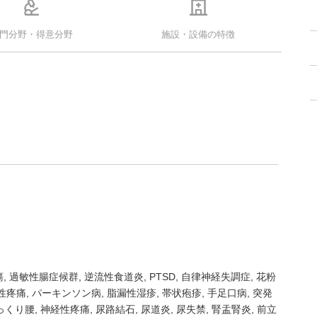
門分野・得意分野
施設・設備の特徴
瘍
過敏性腸症候群
逆流性食道炎
PTSD
自律神経失調症
花粉
性疼痛
パーキンソン病
脂漏性湿疹
帯状疱疹
手足口病
突発
っくり腰
神経性疼痛
尿路結石
尿道炎
尿失禁
腎盂腎炎
前立