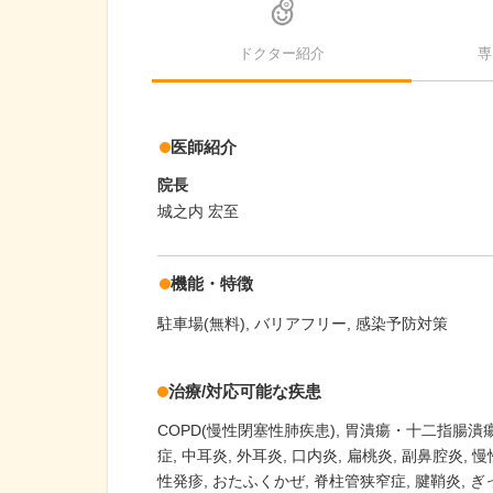
ドクター紹介
専
医師紹介
院長
城之内 宏至
機能・特徴
駐車場(無料)
バリアフリー
感染予防対策
治療/対応可能な疾患
COPD(慢性閉塞性肺疾患)
胃潰瘍・十二指腸潰
症
中耳炎
外耳炎
口内炎
扁桃炎
副鼻腔炎
慢
性発疹
おたふくかぜ
脊柱管狭窄症
腱鞘炎
ぎ