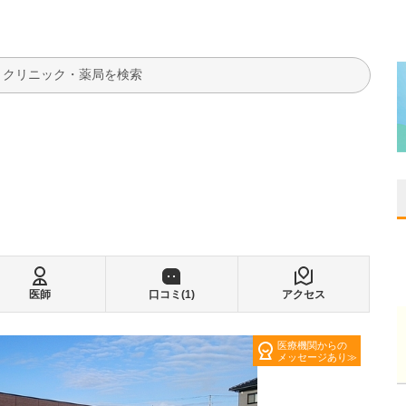
検索
医師
口コミ(
1
)
アクセス
医療機関からの
メッセージあり