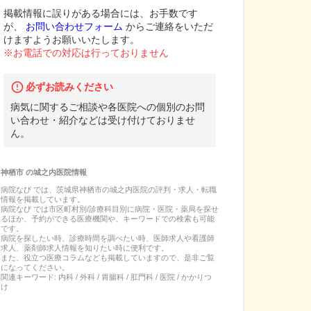
掲載情報に誤りがある場合には、お手数です
が、
お問い合わせフォーム
からご連絡をいただ
けますようお願いいたします。
※お電話での対応は行っておりません
必ずお読みください
病気に関するご相談や各医院への個別のお問
い合わせ・紹介などは受け付けておりませ
ん。
神栖市
の
城之内医院
情報
病院なび では、
茨城県
神栖市
の
城之内医院
の
評判・求人・転職
情報を掲載しています。
病院なび では市区町村別/診療科目別に病院・医院・薬局を探せ
るほか、予約ができる医療機関や、キーワードでの検索も可能
です。
病院を探したい時、診療時間を調べたい時、医師求人や看護師
求人、薬剤師求人情報を知りたい時に便利です。
また、役立つ医療コラムなども掲載していますので、是非ご覧
になってください。
関連キーワード:
内科 / 外科 / 胃腸科 / 肛門科 / 医院 / かかりつ
け