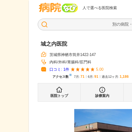
病院なび
人で選べる医院検索
城之内医院
茨城県神栖市筒井1422-147
内科
外科
胃腸科
肛門科
口コミ:
1
件
5.00
※
71
91
1,186
アクセス数
7月
:
6月
:
過去12ヶ月:
医院トップ
診療案内