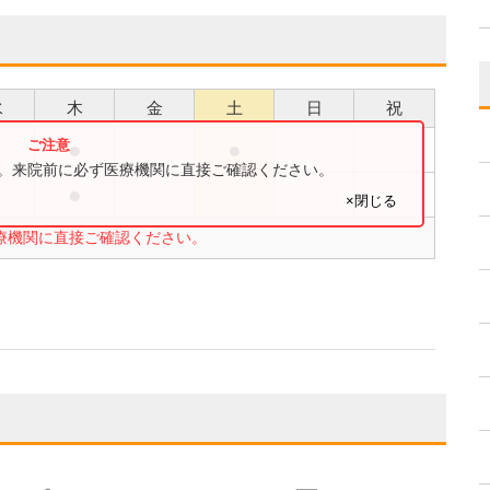
水
木
金
土
日
祝
●
●
●
す。来院前に必ず医療機関に直接ご確認ください。
●
●
×閉じる
療機関に直接ご確認ください。