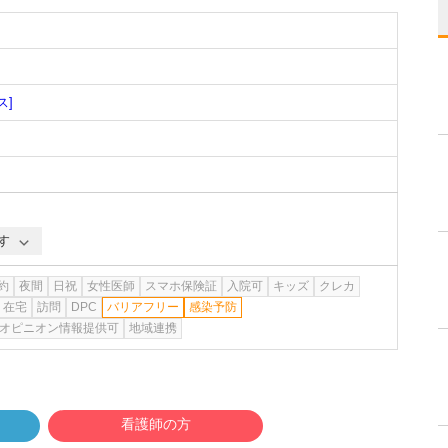
ス]
す
約
夜間
日祝
女性医師
スマホ保険証
入院可
キッズ
クレカ
在宅
訪問
DPC
バリアフリー
感染予防
オピニオン情報提供可
地域連携
看護師の方