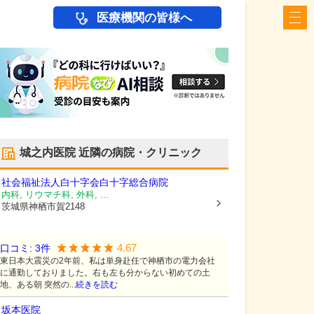
医療機関の皆様へ
城之内医院
近隣の病院・クリニック
社会福祉法人白十字会
白十字総合病院
内科, リウマチ科, 外科, ...
茨城県神栖市
賀2148
4.67
口コミ:
3
件
東日本大震災の2年前、私は単身赴任で神栖市の電力会社
に通勤しておりました。右も左も分からない初めての土
地、ある朝 突然の...
続きを読む
坂本医院