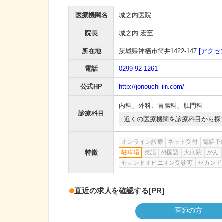
医療機関名
城之内医院
院長
城之内 宏至
所在地
茨城県神栖市筒井1422-147
[アクセ
電話
0299-92-1261
公式HP
http://jonouchi-iin.com/
内科
、
外科
、
胃腸科
、
肛門科
診療科目
近くの医療機関を診療科目から探
オンライン診療
ネット受付
電話予
特徴
駐車場
英語
外国語
大病院
がん
セカンドオピニオン受診可
セカンド
直近の求人を確認する
[PR]
医師の方