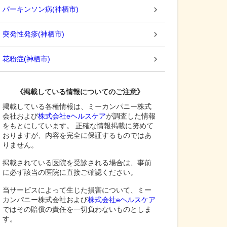
パーキンソン病
(
神栖市
)
突発性発疹
(
神栖市
)
花粉症
(
神栖市
)
《掲載している情報についてのご注意》
掲載している各種情報は、ミーカンパニー株式
会社および
株式会社eヘルスケア
が調査した情報
をもとにしています。 正確な情報掲載に努めて
おりますが、内容を完全に保証するものではあ
りません。
掲載されている医院を受診される場合は、事前
に必ず該当の医院に直接ご確認ください。
当サービスによって生じた損害について、ミー
カンパニー株式会社および
株式会社eヘルスケア
ではその賠償の責任を一切負わないものとしま
す。