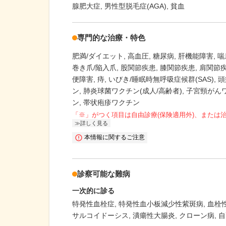
腺肥大症
男性型脱毛症(AGA)
貧血
専門的な治療・特色
肥満/ダイエット
高血圧
糖尿病
肝機能障害
喘
巻き爪/陥入爪
股関節疾患
膝関節疾患
肩関節
便障害
痔
いびき/睡眠時無呼吸症候群(SAS)
頭
ン
肺炎球菌ワクチン(成人/高齢者)
子宮頸がん
ン
帯状疱疹ワクチン
「※」がつく項目は自由診療(保険適用外)、または
詳しく見る
本情報に関するご注意
診察可能な難病
一次的に診る
特発性血栓症
特発性血小板減少性紫斑病
血栓性
サルコイドーシス
潰瘍性大腸炎
クローン病
自