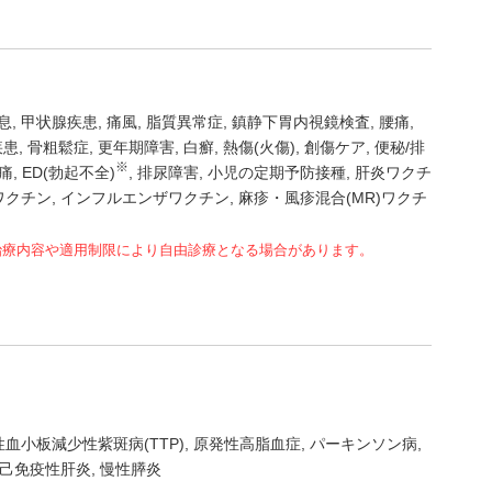
息
甲状腺疾患
痛風
脂質異常症
鎮静下胃内視鏡検査
腰痛
疾患
骨粗鬆症
更年期障害
白癬
熱傷(火傷)
創傷ケア
便秘/排
※
痛
ED(勃起不全)
排尿障害
小児の定期予防接種
肝炎ワクチ
ワクチン
インフルエンザワクチン
麻疹・風疹混合(MR)ワクチ
治療内容や適用制限により自由診療となる場合があります。
血小板減少性紫斑病(TTP)
原発性高脂血症
パーキンソン病
己免疫性肝炎
慢性膵炎