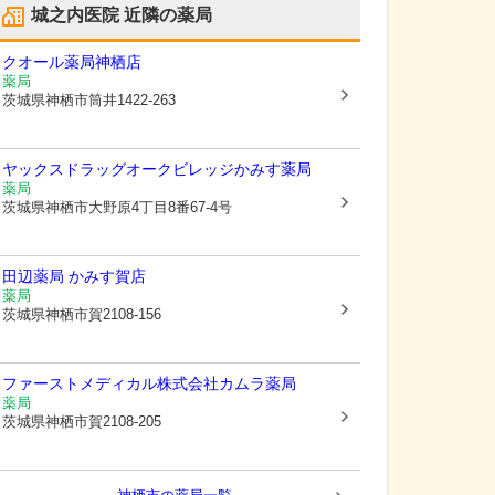
城之内医院
近隣の薬局
クオール薬局神栖店
薬局
茨城県神栖市
筒井1422-263
ヤックスドラッグオークビレッジかみす薬局
薬局
茨城県神栖市
大野原4丁目8番67-4号
田辺薬局 かみす賀店
薬局
茨城県神栖市
賀2108-156
ファーストメディカル株式会社
カムラ薬局
薬局
茨城県神栖市
賀2108-205