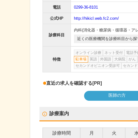
電話
0299-36-8101
公式HP
http://hikicl.web.fc2.com/
内科(消化器・糖尿病・循環器・アレ
診療科目
近くの医療機関を診療科目から探
オンライン診療
ネット受付
電話予
特徴
駐車場
英語
外国語
大病院
がん
セカンドオピニオン受診可
セカンド
直近の求人を確認する
[PR]
医師の方
診療案内
診療時間
月
火