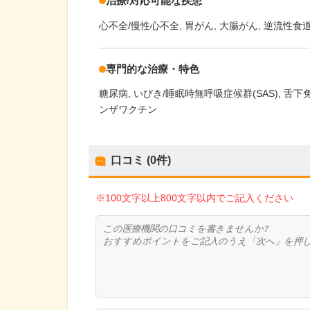
治療/対応可能な疾患
心不全/慢性心不全
胃がん
大腸がん
逆流性食
専門的な治療・特色
糖尿病
いびき/睡眠時無呼吸症候群(SAS)
舌下
ンザワクチン
口コミ (0件)
※100文字以上800文字以内でご記入ください