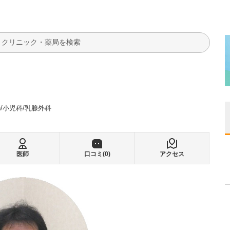
検索
)
小児科
乳腺外科
医師
口コミ(
0
)
アクセス