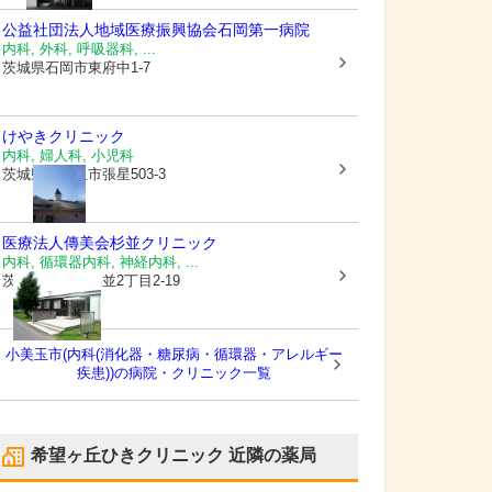
公益社団法人地域医療振興協会
石岡第一病院
内科, 外科, 呼吸器科, ...
茨城県石岡市
東府中1-7
けやきクリニック
内科, 婦人科, 小児科
茨城県小美玉市
張星503-3
医療法人傳美会
杉並クリニック
内科, 循環器内科, 神経内科, ...
茨城県石岡市
杉並2丁目2-19
小美玉市(内科(消化器・糖尿病・循環器・アレルギー
疾患))の病院・クリニック一覧
希望ヶ丘ひきクリニック
近隣の薬局