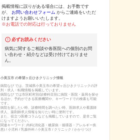
掲載情報に誤りがある場合には、お手数です
が、
お問い合わせフォーム
からご連絡をいただ
けますようお願いいたします。
※お電話での対応は行っておりません
必ずお読みください
病気に関するご相談や各医院への個別のお問
い合わせ・紹介などは受け付けておりませ
ん。
小美玉市
の
希望ヶ丘ひきクリニック
情報
病院なび では、
茨城県
小美玉市
の
希望ヶ丘ひきクリニック
の
評
判・求人・転職
情報を掲載しています。
病院なび では市区町村別/診療科目別に病院・医院・薬局を探せ
るほか、予約ができる医療機関や、キーワードでの検索も可能
です。
病院を探したい時、診療時間を調べたい時、医師求人や看護師
求人、薬剤師求人情報を知りたい時に便利です。
また、役立つ医療コラムなども掲載していますので、是非ご覧
になってください。
関連キーワード:
内科(消化器・糖尿病・循環器・アレルギー疾
患) / 小児科 / 乳腺外科 / 小美玉市 / クリニック / かかりつけ