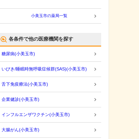
小美玉市
の薬局一覧
各条件で他の医療機関を探す
糖尿病
(
小美玉市
)
いびき/睡眠時無呼吸症候群(SAS)
(
小美玉市
)
舌下免疫療法
(
小美玉市
)
企業健診
(
小美玉市
)
インフルエンザワクチン
(
小美玉市
)
大腸がん
(
小美玉市
)