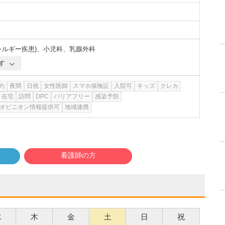
ルギー疾患)
、
小児科
、
乳腺外科
す
約
夜間
日祝
女性医師
スマホ保険証
入院可
キッズ
クレカ
在宅
訪問
DPC
バリアフリー
感染予防
オピニオン情報提供可
地域連携
看護師の方
水
木
金
土
日
祝