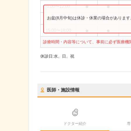
●
●
9:00
〜
12:00
お盆(8月中旬)は休診・休業の場合がありま
14:30
〜
17:00
●
●
15:00
〜
18:00
診療時間・内容等について、事前に必ず医療機
休診日:
水、日、祝
医師・施設情報
ドクター紹介
専