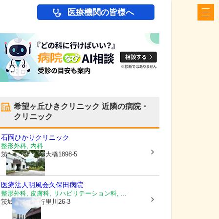
医療機関の皆様へ
希望ヶ丘ひきクリニック
近隣の病院・
クリニック
石岡ひかりクリニック
整形外科, 内科
茨城県石岡市
東大橋1898-5
医療法人明風会
久保田病院
整形外科, 皮膚科, リハビリテーション科, ...
茨城県石岡市
行里川26-3