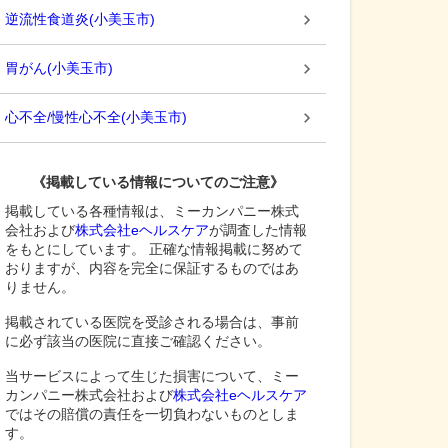
逆流性食道炎
(
小美玉市
)
胃がん
(
小美玉市
)
心不全/慢性心不全
(
小美玉市
)
《掲載している情報についてのご注意》
掲載している各種情報は、ミーカンパニー株式
会社および
株式会社eヘルスケア
が調査した情報
をもとにしています。 正確な情報掲載に努めて
おりますが、内容を完全に保証するものではあ
りません。
掲載されている医院を受診される場合は、事前
に必ず該当の医院に直接ご確認ください。
当サービスによって生じた損害について、ミー
カンパニー株式会社および
株式会社eヘルスケア
ではその賠償の責任を一切負わないものとしま
す。