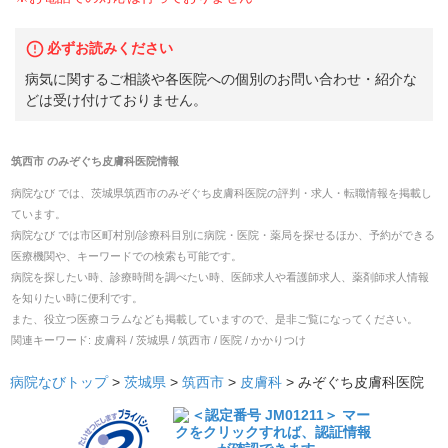
必ずお読みください
病気に関するご相談や各医院への個別のお問い合わせ・紹介な
どは受け付けておりません。
筑西市
の
みぞぐち皮膚科医院
情報
病院なび では、
茨城県
筑西市
の
みぞぐち皮膚科医院
の
評判・求人・転職
情報を掲載し
ています。
病院なび では市区町村別/診療科目別に病院・医院・薬局を探せるほか、予約ができる
医療機関や、キーワードでの検索も可能です。
病院を探したい時、診療時間を調べたい時、医師求人や看護師求人、薬剤師求人情報
を知りたい時に便利です。
また、役立つ医療コラムなども掲載していますので、是非ご覧になってください。
関連キーワード:
皮膚科 / 茨城県 / 筑西市 / 医院 / かかりつけ
病院なびトップ
>
茨城県
>
筑西市
>
皮膚科
>
みぞぐち皮膚科医院