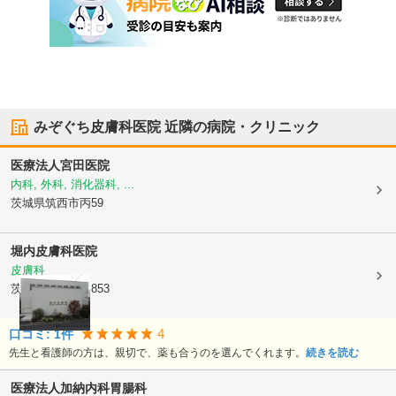
みぞぐち皮膚科医院
近隣の病院・クリニック
医療法人
宮田医院
内科, 外科, 消化器科, ...
茨城県筑西市
丙59
堀内皮膚科医院
皮膚科
茨城県筑西市
乙853
4
口コミ:
1
件
先生と看護師の方は、親切で、薬も合うのを選んでくれます。
続きを読む
医療法人
加納内科胃腸科