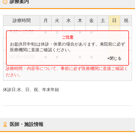
診療案内
診療時間
月
火
水
木
金
土
日
祝
●
●
●
●
9:00
〜
12:00
●
お盆(8月中旬)は休診・休業の場合があります。来院前に必ず
9:00
〜
13:00
医療機関に直接ご確認ください。
●
●
●
●
14:30
〜
18:00
×閉じる
診療時間・内容等について、事前に必ず医療機関に直接ご確認く
ださい。
休診日:
水、日、祝、年末年始
医師・施設情報