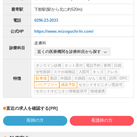
最寄駅
下館駅
(駅から
北に約520m
)
電話
0296-23-2033
公式HP
https://www.mizoguchi-hi.com/
皮膚科
診療科目
近くの医療機関を診療科目から探す
オンライン診療
ネット受付
電話予約
夜間
日祝
女性医師
スマホ保険証
入院可
キッズ
クレカ
特徴
駐車場
英語
外国語
大病院
がん
在宅
訪問
DPC
バリアフリー
感染予防
セカンドオピニオン受診可
セカンドオピニオン情報提供可
地域連携
直近の求人を確認する
[PR]
医師の方
看護師の方