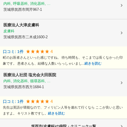
内科, 呼吸器科, 消化器科, ...
茨城県筑西市
岡芹967-1
医療法人
大津皮膚科
皮膚科
茨城県筑西市
二木成1600-2
4
口コミ:
1
件
町のお医者さんといった感じですね。 待ち時間も、そこまでは長くなかった印
象です。 患者さんも、結構な人数いらっしゃいまし...
続きを読む
医療法人社団 塩光会
大田医院
内科, 消化器科, 循環器科, ...
茨城県筑西市
西方1684-1
4
口コミ:
1
件
先生は英語が堪能なので、フィリピン人等を連れて行くなら ここが良いと思い
ますよ。 キリスト教ですし。
続きを読む
筑西市(皮膚科)の病院・クリニック一覧