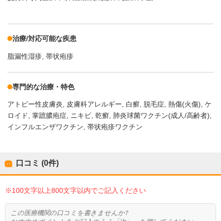
治療/対応可能な疾患
脂漏性湿疹
帯状疱疹
専門的な治療・特色
アトピー性皮膚炎
皮膚科アレルギー
白癬
脱毛症
熱傷(火傷)
ケ
ロイド
掌蹠膿疱症
ニキビ
乾癬
肺炎球菌ワクチン(成人/高齢者)
インフルエンザワクチン
帯状疱疹ワクチン
口コミ (0件)
※100文字以上800文字以内でご記入ください