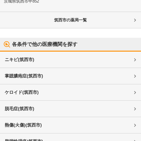
茨城県筑西市
甲852
筑西市
の薬局一覧
各条件で他の医療機関を探す
ニキビ
(
筑西市
)
掌蹠膿疱症
(
筑西市
)
ケロイド
(
筑西市
)
脱毛症
(
筑西市
)
熱傷(火傷)
(
筑西市
)