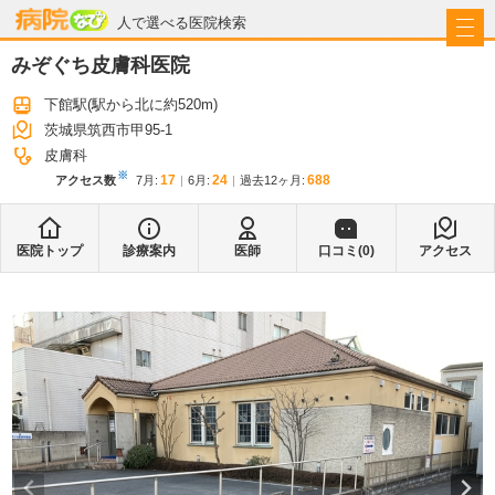
病院なび
人で選べる医院検索
みぞぐち皮膚科医院
下館駅
(駅から
北に約520m
)
茨城県筑西市甲95-1
皮膚科
※
17
24
688
アクセス数
7月
:
6月
:
過去12ヶ月:
医院トップ
診療案内
医師
口コミ(
0
)
アクセス