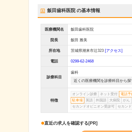
飯田歯科医院
の基本情報
医療機関名
飯田歯科医院
院長
飯田 雅美
所在地
茨城県潮来市辻323
[アクセス]
電話
0299-62-2468
歯科
診療科目
近くの医療機関を診療科目から探
オンライン診療
ネット受付
電話予
特徴
駐車場
英語
外国語
大病院
がん
セカンドオピニオン受診可
セカンド
直近の求人を確認する
[PR]