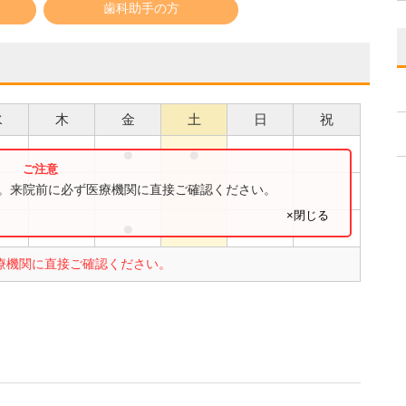
歯科助手の方
水
木
金
土
日
祝
●
●
●
●
す。来院前に必ず医療機関に直接ご確認ください。
×閉じる
●
●
療機関に直接ご確認ください。