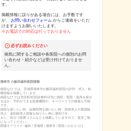
す。
掲載情報に誤りがある場合には、お手数です
が、
お問い合わせフォーム
からご連絡をいただ
けますようお願いいたします。
※お電話での対応は行っておりません
必ずお読みください
病気に関するご相談や各医院への個別のお問
い合わせ・紹介などは受け付けておりませ
ん。
潮来市
の
飯田歯科医院
情報
病院なび では、
茨城県
潮来市
の
飯田歯科医院
の
評判・求人・転
職
情報を掲載しています。
病院なび では市区町村別/診療科目別に病院・医院・薬局を探せ
るほか、予約ができる医療機関や、キーワードでの検索も可能
です。
病院を探したい時、診療時間を調べたい時、医師求人や看護師
求人、薬剤師求人情報を知りたい時に便利です。
また、役立つ医療コラムなども掲載していますので、是非ご覧
になってください。
関連キーワード:
歯科 / 茨城県 / 潮来市 / 医院 / かかりつけ