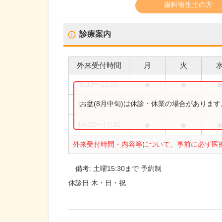
歯科衛生士の方
診療案内
外来受付時間
月
火
●
●
8:30
〜
11:30
お盆(8月中旬)は休診・休業の場合がありま
14:00
〜
15:30
●
●
14:00
〜
17:30
外来受付時間・内容等について、事前に必ず医
備考:
土曜15:30まで 予約制
休診日:
木・日・祝