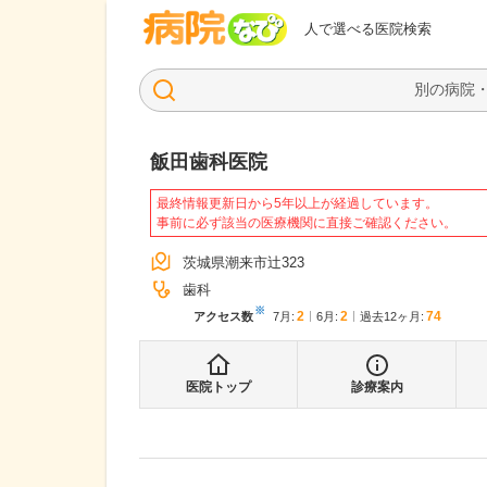
病院なび
人で選べる医院検索
飯田歯科医院
最終情報更新日から5年以上が経過しています。
事前に必ず該当の医療機関に直接ご確認ください。
茨城県潮来市辻323
歯科
※
2
2
74
アクセス数
7月
:
6月
:
過去12ヶ月:
医院トップ
診療案内